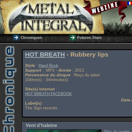
Chroniques
Futures Stars
HOT BREATH
- Rubbery lips
Style
:
Hard Rock
Support
: MP3 -
Année
: 2021
Provenance du disque
: Reçu du label
10titre(s) - 34minute(s)
Site(s) Internet
:
HOT BREATH FACEBOOK
Date 
Label(s)
:
The Sign records
Vent d'haleine
Dès la sortie