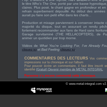
le titre
Who's The One
, porté par une basse hypnotique, 
claires. Plus posé, le chant gagne en profondeur et en 
refrain superbement dépouillé. Au début des années 
aurait pu faire son petit effet dans les charts...
Production et mixage parviennent à conserver intacte c
majorité du disque, tout en assurant un rendu pêc
fortement recommander aux fans de Hard sans fioriture
Garage survitaminé (
THE HELLACOPTERS
), de Pu
animer un quotidien par trop morne.
Vidéos de
What You're Looking For, I've Already F
cliquez ici
et
Bad Feeling
cliquez ici
.
COMMENTAIRES DES LECTEURS
Vos comment
impressions sur la chronique et sur l'album
Pour pouvoir écrire un commentaire, il faut être inscrit 
identifié
(Gratuit) Devenir membre de METAL INTEGRAL
Personne n'a encore commenté cette chronique.
© www.metal-integral.com v2.5