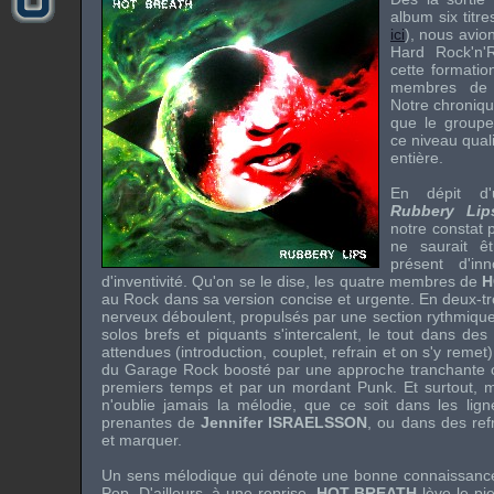
album six titr
ici
), nous avion
Hard Rock'n'R
cette formati
membres d
Notre chroniqu
que le groupe
ce niveau quali
entière.
En dépit d'
Rubbery Lip
notre constat po
ne saurait ê
présent d'in
d'inventivité. Qu'on se le dise, les quatre membres de
H
au Rock dans sa version concise et urgente. En deux-troi
nerveux déboulent, propulsés par une section rythmiqu
solos brefs et piquants s'intercalent, le tout dans des
attendues (introduction, couplet, refrain et on s'y remet)
du Garage Rock boosté par une approche tranchante
premiers temps et par un mordant Punk. Et surtout, m
n'oublie jamais la mélodie, que ce soit dans les lig
prenantes de
Jennifer ISRAELSSON
, ou dans des ref
et marquer.
Un sens mélodique qui dénote une bonne connaissance
Pop. D'ailleurs, à une reprise,
HOT BREATH
lève le pie