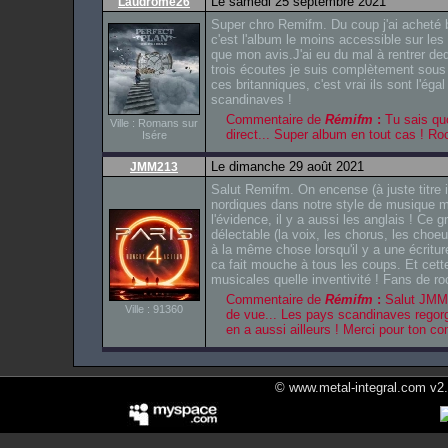
Le samedi 25 septembre 2021
Laudrome26
Super chro Remifm. Du coup j'ai acheté b
c'est l'album le moins accessible sur les
que mon avis.J'ai eu du mal à rentrer d
trois écoutes je suis complètement sous 
ces britanniques, c'est vrai ils sont l'éga
scandinaves !
Commentaire de
Rémifm
:
Tu sais quo
Ville : Romans sur
direct... Super album en tout cas ! R
Isére
Le dimanche 29 août 2021
JMM213
Salut Remifm. On encense (à juste titre il 
nordiques dans notre style de musique ma
l'évidence, il y a aussi les anglais ! Ce g
délectable (la voix, les chorus, les choeu
à la même chose lorsqu'il y a une écrit
ca fait mouche à tous les coups. Et cett
musicales quelle inventivité ! Fans de r
Commentaire de
Rémifm
:
Salut JMM21
Ville : 91360
de vue... Les pays scandinaves regorg
en a aussi ailleurs ! Merci pour ton c
© www.metal-integral.com v2.5