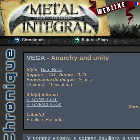
Chroniques
Futures Stars
VEGA
- Anarchy and unity
Style
:
Hard Rock
Support
: CD -
Année
: 2021
Provenance du disque
: Acheté
12titre(s) - 46minute(s)
Site(s) Internet
:
VEGA WEBSITE
VEGA FACEBOOK
Date 
Label(s)
:
Frontiers Records
V comme victoire, e comme équilibre, g co