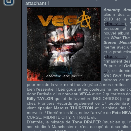
attachant !
Anarchy And
album des a
2010 et le 
(
cliquez ici
),
pression et 
nouvel album 
les
What The 
Stereo Mess
même avec un 
et la producti
(
cliquez ici
)
firmament de
Et puis, ni
Onl
ici
), ce dernie
Grit Your Tee
raisons de mi
pour moi de la voix n’ont trouvé grâce à mes oreilles… 
bien l'essentiel ! Les goûts et les couleurs ne méritent
donc l’arrivée d’un nouveau
VEGA
avec 2 guitaristes d
Billy TAYLOR
qui fut de l’aventure
INGLORIOUS
(ce gr
chez
Frontiers Records
également ce 17 Septembre p
vient épauler
Marcus THURSTON
et l’alchimie des 2
merveille ! Derrière les fûts, notez l’arrivée de
Pete NE
CURSE
,
MIDNITE CITY
,
NITRATE
etc.
D’entrée, le mixage de
Tony DRAPER
(musicien qui 
son studio à Manchester et s’est occupé de deux albu