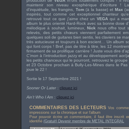
production de
VEGA
m’ont totalement conquis ! Il res
maintenir son niveau exosphérique d’écriture ! 
d’inquiétude, les frangins,
Tom
(à la basse) et
Max
(au
inspirés, tout comme cet exceptionnel chanteur qu’e
retrouvé tout ce que j’aime chez un
VEGA
qui a mang
album le plus orienté Hard-Rock avec sa bonne dose d’
mélodique à souhait, lumineux,
Nick
nous offre tout s
relevés, des petits chœurs viennent parfaitement embe
quelques soli de guitares bien sentis, les claviers se ma
très astucieuse et toujours à bon escient… Un album s
qui font corps ! Bref, pas de titre à titre, les 12 montre
firmament de sa prolifique carrière ! Juste vous dire d’a
C’mon
à l’introduction jazzy et au développement aor/ja
les petits chanceux qui le pourront, retrouvez le group
et 23 Octobre prochain à Bully-Les-Mines dans le Pas 
joue le 22 !
Sortie le 17 Septembre 2021 !
Sooner Or Later
:
cliquez ici
Ain’t Who I Am
:
cliquez ici
COMMENTAIRES DES LECTEURS
Vos comment
impressions sur la chronique et sur l'album
Pour pouvoir écrire un commentaire, il faut être inscrit 
identifié
(Gratuit) Devenir membre de METAL INTEGRAL