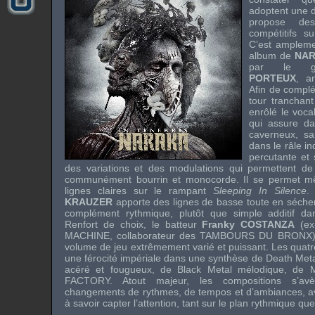
adoptent une d
propose des
compétitifs su
C’est ampleme
album de
NA
par le gu
PORTEUX
, a
Afin de complé
tour tranchant
enrôlé le voca
qui assure da
caverneux, sa
dans le râle in
percutante et 
des variations et des modulations qui permettent de
communément bourrin et monocorde. Il se permet m
lignes claires sur le rampant
Sleeping In Silence
.
KRAUZER
apporte des lignes de basse toute en séchere
complément rythmique, plutôt que simple additif da
Renfort de choix, le batteur
Franky COSTANZA
(ex
MACHINE, collaborateur des
TAMBOURS DU BRONX
volume de jeu extrêmement varié et puissant. Les quatr
une férocité impériale dans une synthèse de Death Met
acéré et fougueux, de Black Metal mélodique, de M
FACTORY
. Atout majeur, les compositions s’avè
changements de rythmes, de tempos et d’ambiances, av
à savoir capter l’attention, tant sur le plan rythmique q