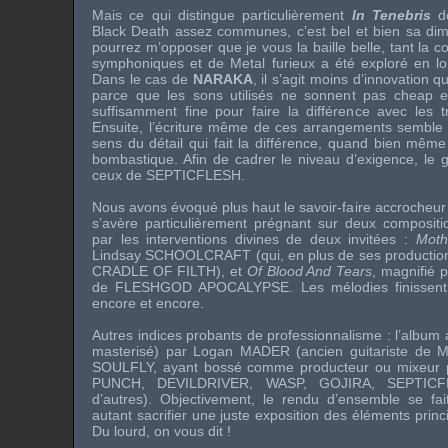
Mais ce qui distingue particulièrement
In Tenebris
de
Black Death assez communes, c’est bel et bien sa di
pourrez m’opposer que je vous la baille belle, tant la 
symphoniques et de Metal furieux a été exploré en lon
Dans le cas de
NARAKA
, il s’agit moins d’innovation 
parce que les sons utilisés ne sonnent pas cheap et
suffisamment fine pour faire la différence avec les t
Ensuite, l’écriture même de ces arrangements semble 
sens du détail qui fait la différence, quand bien mêm
bombastique. Afin de cadrer le niveau d’exigence, le 
ceux de
SEPTICFLESH
.
Nous avons évoqué plus haut le savoir-faire accrocheu
s’avère particulièrement prégnant sur deux composit
par les interventions divines de deux invitées :
Moth
Lindsay SCHOOLCRAFT
(qui, en plus de ses productio
CRADLE OF FILTH
), et
Of Blood And Tears
, magnifié 
de
FLESHGOD APOCALYPSE
. Les mélodies finissen
encore et encore.
Autres indices probants de professionnalisme : l’album
masterisé) par
Logan MADER
(ancien guitariste de
M
SOULFLY
, ayant bossé comme producteur ou mixeur
PUNCH
,
DEVILDRIVER
,
WASP
,
GOJIRA
,
SEPTICF
d’autres). Objectivement, le rendu d’ensemble se fai
autant sacrifier une juste exposition des éléments prin
Du lourd, on vous dit !