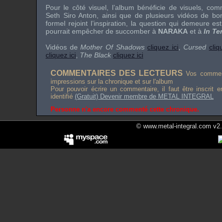
Pour le côté visuel, l’album bénéficie de visuels, co
Seth Siro Anton
, ainsi que de plusieurs vidéos de bon
formel rejoint l’inspiration, la question qui demeure est
pourrait empêcher de succomber à
NARAKA
et à
In Te
Vidéos de
Mother Of Shadows
cliquez ici
,
Cursed
cliq
cliquez ici
,
The Black
cliquez ici
COMMENTAIRES DES LECTEURS
Vos comment
impressions sur la chronique et sur l'album
Pour pouvoir écrire un commentaire, il faut être inscrit 
identifié
(Gratuit) Devenir membre de METAL INTEGRAL
Personne n'a encore commenté cette chronique.
© www.metal-integral.com v2.5