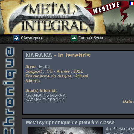
Chroniques
Futures Stars
NARAKA
- In tenebris
Style
:
Metal
Support
: CD -
Année
: 2021
Provenance du disque
: Acheté
8titre(s)
Site(s) Internet
:
NARAKA INSTAGRAM
NARAKA FACEBOOK
Date 
Metal symphonique de première classe
Au fil des a
constater q