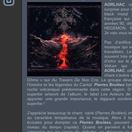
AORLHAC
rep
surprise pour
black metal 
française qui 
années 90, dé
HEGEMON
,
Je vais vous e
Pas d’artifi
musique qui re
travaillées. L
souvent très 
d’intro sur le
Volcan
qui p
AORLHAC
uti
chant s’avère a
Dôme » sur
Au Travers De Nos Cris
. Le groupe déve
l’histoire et les légendes du
Cantal
.
Pierres Brulées
fai
roche volcanique prédominante dans cette région. D’ail
superbe
artwork
de l’album, le label
Les Acteurs de
apporter une grande importance, le
digipack
sombre 
superbe !
J’apprécie beaucoup le chant, varié (
Pierres Brulées
) e
au caractère tempétueux de la musique. Alors il f
écoutes pour dompter ce
Pierres Brulées
, pouvant 
niveau du tempo (rapide). Quand on parvient à fra
agressive qui ne cesse de déferler, on découvre la 