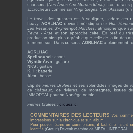
chansons (
Nos Âmes Aux Mornes Idées
). Les refrains
accrocheurs comme sur
Vingt Sièges, Cent Assauts
(un 
Le travail des guitares est à souligner, j’adore ces r
heavy.
AORLHAC
devient mélodique sur
Nos Hameau
Les Vésanies d’Aymérigot Marchés
, atmosphérique sur
Peyre - Arse
et son approche celte. En bref du trè
production bien plus agréable que celle de la fin des a
le même son. Dans ce sens,
AORLHAC
a pleinement ré
AORLHAC
Spellbound
: chant
Wÿntër Ärvn
: guitare
NKS
: guitare
K.H.
: batterie
Alex
: basse
Clip de
Pierres Brûlées
et ses splendides images de vo
de châteaux, de rivières, de montagnes, issues 
IMMORTAL
pour sa
Norvège
natale :
Pierres brûlées
:
cliquez ici
COMMENTAIRES DES LECTEURS
Vos comment
impressions sur la chronique et sur l'album
Pour pouvoir écrire un commentaire, il faut être inscrit 
identifié
(Gratuit) Devenir membre de METAL INTEGRAL