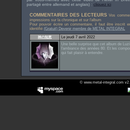
partagé entre allemand et anglais) :
cliquez ici
COMMENTAIRES DES LECTEURS
Vos comment
impressions sur la chronique et sur l'album
Pour pouvoir écrire un commentaire, il faut être inscrit 
identifié
(Gratuit) Devenir membre de METAL INTEGRAL
Le jeudi 7 avril 2022
神の知恵
Une belle surprise que cet album de Luzi
l'ambiance des années 80. Et les compo
qui fait plaisir à entendre.
© www.metal-integral.com v2.5