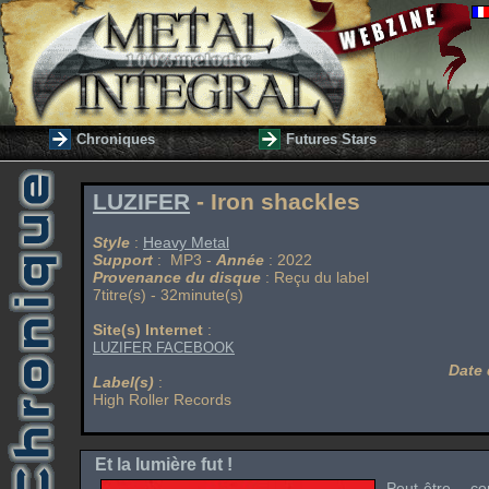
Chroniques
Futures Stars
LUZIFER
- Iron shackles
Style
:
Heavy Metal
Support
: MP3 -
Année
: 2022
Provenance du disque
: Reçu du label
7titre(s) - 32minute(s)
Site(s) Internet
:
LUZIFER FACEBOOK
Date 
Label(s)
:
High Roller Records
Et la lumière fut !
Peut-être co