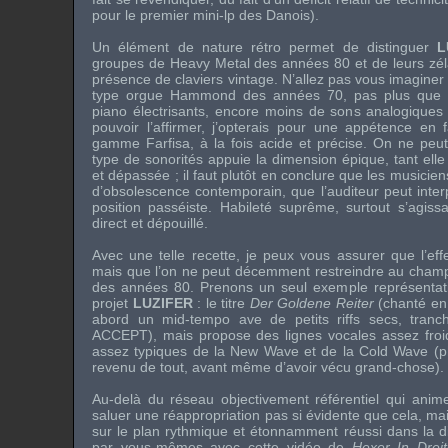
pour le premier mini-lp des Danois).
Un élément de nature rétro permet de distinguer
L
groupes de Heavy Metal des années 80 et de leurs zéla
présence de claviers vintage. N’allez pas vous imaginer
type orgue Hammond des années 70, pas plus que de
piano électrisants, encore moins de sons analogique
pouvoir l’affirmer, j’opterais pour une appétence en 
gamme Farfisa, à la fois acide et précise. On ne pe
type de sonorités appuie la dimension épique, tant el
et dépassée ; il faut plutôt en conclure que les musiciens 
d’obsolescence contemporain, que l’auditeur peut inte
position passéiste. Habileté suprême, surtout s’agiss
direct et dépouillé.
Avec une telle recette, je peux vous assurer que l’effe
mais que l’on ne peut décemment restreindre au cham
des années 80. Prenons un seul exemple représentatif
projet
LUZIFER
: le titre
Der Goldene Reiter
(chanté en 
abord un mid-tempo ave de petits riffs secs, tranch
ACCEPT
), mais propose des lignes vocales assez fro
assez typiques de la New Wave et de la Cold Wave (p
revenu de tout, avant même d’avoir vécu grand-chose).
Au-delà du réseau objectivement référentiel qui anim
saluer une réappropriation pas si évidente que cela, mais
sur le plan rythmique et étonnamment réussi dans la 
par vous-mêmes avec cette vidéo de
Hexer In Drei