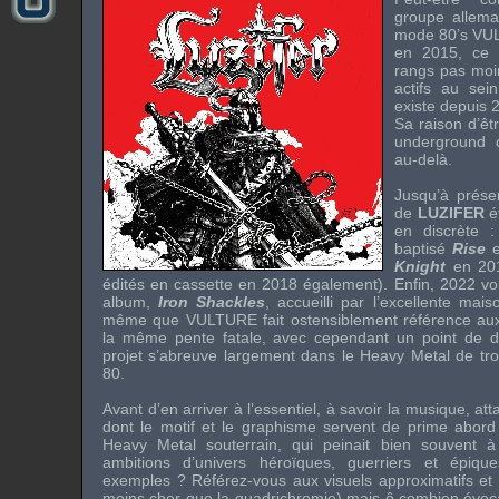
groupe allem
mode 80’s
VU
en 2015, ce 
rangs pas moin
actifs au sein
existe depuis
Sa raison d’êtr
underground
au-delà.
Jusqu’à présen
de
LUZIFER
é
en discrète :
baptisé
Rise
e
Knight
en 201
édités en cassette en 2018 également). Enfin, 2022 vo
album,
Iron Shackles
, accueilli par l’excellente mai
même que
VULTURE
fait ostensiblement référence a
la même pente fatale, avec cependant un point de dé
projet s’abreuve largement dans le Heavy Metal de tro
80.
Avant d’en arriver à l’essentiel, à savoir la musique, at
dont le motif et le graphisme servent de prime abord
Heavy Metal souterrain, qui peinait bien souvent à 
ambitions d’univers héroïques, guerriers et épiqu
exemples ? Référez-vous aux visuels approximatifs et c
moins cher que la quadrichromie) mais ô combien évoca