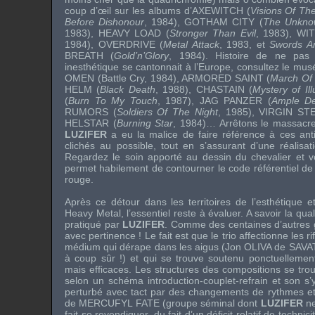
coup d’œil sur les albums d’
AXEWITCH
(
Visions Of Th
Before Dishonour
, 1984),
GOTHAM CITY
(
The Unkno
1983),
HEAVY LOAD
(
Stronger Than Evil
, 1983),
WI
1984),
OVERDRIVE
(
Metal Attack
, 1983, et
Swords A
BREATH
(
Gold’n’Glory
, 1984). Histoire de ne pas 
inesthétique se cantonnait à l’Europe, consultez le mus
OMEN
(
Battle Cry
, 1984),
ARMORED SAINT
(
March Of 
HELM
(
Black Death
, 1988),
CHASTAIN
(
Mystery of Ill
(
Burn To My Touch
, 1987),
JAG PANZER
(
Ample De
RUMORS
(
Soldiers Of The Night
, 1985),
VIRGIN ST
HELSTAR
(
Burning Star
, 1984)… Arrêtons le massacre 
LUZIFER
a eu la malice de faire référence à ces anti
clichés au possible, tout en s’assurant d’une réalisa
Regardez le soin apporté au dessin du chevalier et 
permet habilement de contourner le code référentiel de 
rouge.
Après ce détour dans les territoires de l’esthétique e
Heavy Metal, l’essentiel reste à évaluer. A savoir la qua
pratiqué par
LUZIFER
. Comme des centaines d’autres 
avec pertinence ! Le fait est que le trio affectionne les r
médium qui dérape dans les aigus (
Jon OLIVA
de
SAVA
à coup sûr !) et qui se trouve soutenu ponctuelleme
mais efficaces. Les structures des compositions se tr
selon un schéma introduction-couplet-refrain et son s
perturbé avec tact par des changements de rythmes et 
de
MERCUFYL FATE
(groupe séminal dont
LUZIFER
ne
fait se revendiquer, du fait d’un déficit relatif de technici