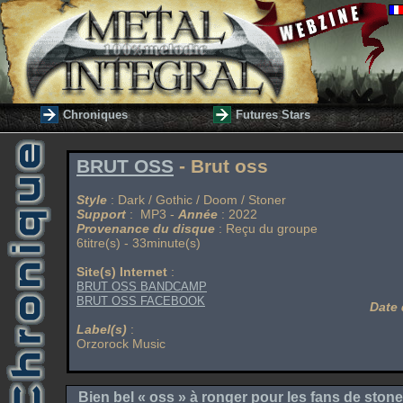
Chroniques
Futures Stars
BRUT OSS
- Brut oss
Style
: Dark / Gothic / Doom / Stoner
Support
: MP3 -
Année
: 2022
Provenance du disque
: Reçu du groupe
6titre(s) - 33minute(s)
Site(s) Internet
:
BRUT OSS BANDCAMP
BRUT OSS FACEBOOK
Date 
Label(s)
:
Orzorock Music
Bien bel « oss » à ronger pour les fans de stone