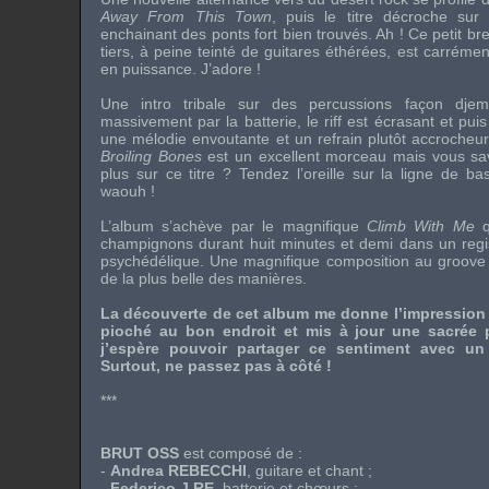
Away From This Town
, puis le titre décroche sur
enchainant des ponts fort bien trouvés. Ah ! Ce petit b
tiers, à peine teinté de guitares éthérées, est carrément
en puissance. J’adore !
Une intro tribale sur des percussions façon djem
massivement par la batterie, le riff est écrasant et puis
une mélodie envoutante et un refrain plutôt accrocheu
Broiling Bones
est un excellent morceau mais vous sa
plus sur ce titre ? Tendez l’oreille sur la ligne de b
waouh !
L’album s’achève par le magnifique
Climb With Me
q
champignons durant huit minutes et demi dans un regi
psychédélique. Une magnifique composition au groove h
de la plus belle des manières.
La découverte de cet album me donne l’impression (
pioché au bon endroit et mis à jour une sacrée p
j’espère pouvoir partager ce sentiment avec u
Surtout, ne passez pas à côté !
***
BRUT OSS
est composé de :
-
Andrea REBECCHI
, guitare et chant ;
-
Federico J RE
, batterie et chœurs ;