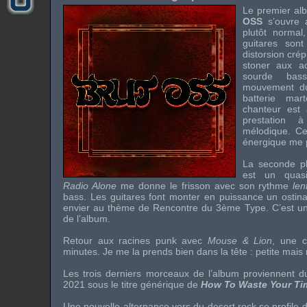
Le premier al
OSS
s’ouvre
plutôt norma
guitares son
distorsion crép
stoner aux a
sourde ba
mouvement du
batterie mar
chanteur est 
prestation 
mélodique. Ce
énergique me p
La seconde p
est un quasi
Radio Alone
me donne le frisson avec son rythme
len
bass. Les guitares font monter en puissance un ostinat
envier au thème de Rencontre du 3ème Type. C’est u
de l’album.
Retour aux racines punk avec
Mouse & Lion
, une 
minutes. Je me la prends bien dans la tête : petite mais
Les trois derniers morceaux de l’album proviennent du 
2021 sous le titre générique de
How To Waste Your Ti
Une nouvelle alternance vers du desert rock se profile d