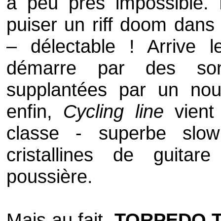
à peu près impossible.
puiser un riff doom dans
– délectable ! Arrive 
démarre par des sono
supplantées par un nouv
enfin,
Cycling line
vient 
classe - superbe slo
cristallines de guit
poussière.
Mais au fait,
TORPEDO 