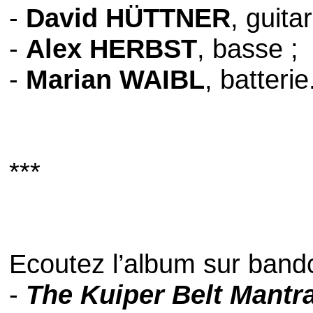
-
David HÜTTNER
, guita
-
Alex HERBST
, basse ;
-
Marian WAIBL
, batterie
***
Ecoutez l’album sur band
-
The Kuiper Belt Mantr