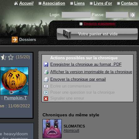
Accueil
Association
Liens
Livre d'or
Contacts
Login:
Passe:
S'inscrire gratuitement
0 article
Votre panier est vide
Valider votre panier
Dossiers
(15/20)
Actions possibles sur la chronique
Enregistrer la chronique au format .PDF
Afficher la version imprimable de la chronique
Envoyer la chronique par email
Ecrire un commentaire
Poser une question sur la chronique
 :
Pumpkin-T
Signaler une erreur
on
: 11/08/2022
Chroniques du même style
SLOMATICS
Atomicult
 de heavy/doom
e des premiers