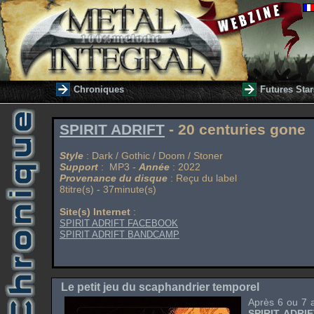
Chroniques
Futures Star
SPIRIT ADRIFT
- 20 centuries gone
Style
: Dark / Gothic / Doom / Stoner
Support
: MP3 -
Année
: 2022
Provenance du disque
: Reçu du label
8titre(s) - 37minute(s)
Site(s) Internet
:
SPIRIT ADRIFT FACEBOOK
SPIRIT ADRIFT BANDCAMP
Le petit jeu du scaphandrier temporel
Après 6 ou 7 
SPIRIT ADRI