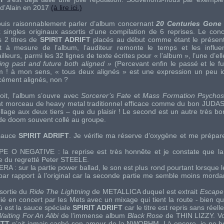
d’Alain en 2017
(à lire ici.)
 puis raisonnablement parler d’album concernant
20 Centuries Gone
 singles originaux assortis d’une compilation de 6 reprises. Le con
s 2 titres de
SPIRIT ADRIFT
placés au début comme étant le présent e
t à mesure de l’album, l’auditeur remonte le temps et les infl
ailleurs, parmi les 32 lignes de texte écrites pour « l’album », l’une d’ell
ving past and future both aligned »
(Percevant enfin le passé et le fu
 ! à mon sens, « tous deux alignés » est une expression un peu id
rcément alignés, non ?
soit, l’album s’ouvre avec
Sorcerer’s Fate
et
Mass Formation Psychos
ent morceau de heavy metal traditionnel efficace comme du bon
JUDAS
llage aux deux tiers – que du plaisir ! Le second est un autre très bo
if de doom souvent collé au groupe.
 sauce
SPIRIT ADRIFT
. Je vérifie ma réserve d’oxygène et me prépar
PE O NEGATIVE
: la reprise est très honnête et je constate que l
e du regretté
Peter STEELE
.
ERA
: sur la partie power ballad, le son est plus rond pourtant lorsque le
 par rapport à l’original car la seconde partie me semble moins morda
 sortie du
Ride The Lightning
de
METALLICA
duquel est extrait
Escape
ié en concert par les Mets avec un mixage qui tient la route - bien qu
ù est la sauce spéciale
SPIRIT ADRIFT
car le titre est repris sans réell
aiting For An Alibi
de l’immense album
Black Rose
de
THIN LIZZY
. V
TT
n’ait jamais caché son amour de la NWOBHM. Là encore, je ne 