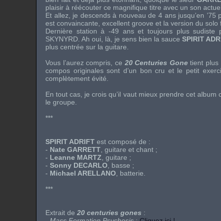
plaisir à réécouter ce magnifique titre avec un son actuel
Et allez, je descends à nouveau de 4 ans jusqu’en ’75 
est convaincante, excellent groove et la version du solo
Dernière station à -49 ans et toujours plus sudiste
SKYNYRD
. Ah oui, là, je sens bien la sauce
SPIRIT ADR
plus centrée sur la guitare.
Vous l’aurez compris, ce
20 Centuries Gone
tient plus
compos originales sont d’un bon cru et le petit exer
complètement évité.
En tout cas, je crois qu’il vaut mieux prendre cet alb
le groupe.
***
SPIRIT ADRIFT
est composé de :
-
Nate GARRETT
, guitare et chant ;
-
Leanne MARTZ
, guitare ;
-
Sonny DECARLO
, basse ;
-
Michael ARELLANO
, batterie.
***
Extrait de
20 centuries gones
:
-
Mass Formation Psychosis
:
Cliquez ici !