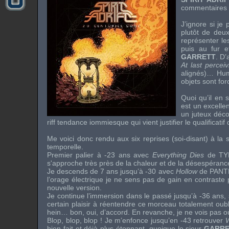
commentaires 
J’ignore si je
plutôt de deux
représenter le
puis au fur e
GARRETT
. D’
At last percei
alignés)… Hum
objets sont fo
Quoi qu’il en 
est un excell
un juteux déco
riff tendance iommiesque qui vient justifier le qualificat
Me voici donc rendu aux six reprises (soi-disant) à la
temporelle.
Premier palier à -23 ans avec
Everything Dies
de
TY
s'approche très près de la chaleur et de la désespéranc
Je descends de 7 ans jusqu’à -30 avec
Hollow
de
PANT
l’orage électrique je ne sens pas de gain en contraste
nouvelle version.
Je continue l’immersion dans le passé jusqu’à -36 ans,
certain plaisir à réentendre ce morceau totalement oubl
hein… bon, oui, d’accord. En revanche, je ne vois pas o
Blop, blop, blop ! Je m’enfonce jusqu’en -43 retrouver
W
bien fait et déjà plus étonnant, quoique le sieur
GARRE