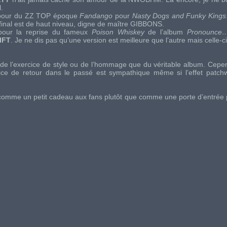
.
pour du
ZZ TOP
époque
Fandango
pour
Nasty Dogs and Funky Kings
 final est de haut niveau, digne de maître
GIBBONS
.
 pour la reprise du fameux
Poison Whiskey
de l’album
Pronounce
IFT
. Je ne dis pas qu’une version est meilleure que l’autre mais celle-
 de l’exercice de style ou de l’hommage que du véritable album. Cepe
cice de retour dans le passé est sympathique même si l’effet patch
um comme un petit cadeau aux fans plutôt que comme une porte d’entrée 