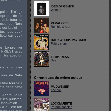
IDES OF GEMINI
Women
puisqu’il s’agit
cept est de se
t le futur, et
uences de
Nate
PARALYZED
Rumble & roar
e est la clef :
«
tur, tous deux
iote car deux
BACKWOODS PAYBACK
Future slum
is
. Le premier
 PRIEST
avec
n titre avec un
TEMPTRESS
See
e à la plongée
a voix de
Nate
Chroniques du même auteur
 titre tourne à
nte dans cette
MUDWEISER
The call
. J’éprouve un
e les puristes,
e innovation.
LOCOMUERTE
oilà qui est fort
Parano booster
boude pas mon