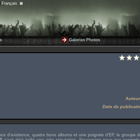
Français
s
Galeries Photos
Auteur
Date de publicati
ans d’existence, quatre bons albums et une poignée d’EP, le groupe
FT
s’est déjà taillé une jolie réputation. Souvenons-nous par exempl