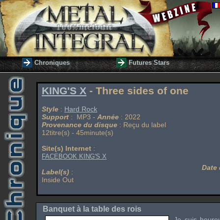
Chroniques
Futures Stars
KING'S X
- Three sides of one
Style
:
Hard Rock
Support
: MP3 -
Année
: 2022
Provenance du disque
: Reçu du label
12titre(s) - 45minute(s)
Site(s) Internet
:
FACEBOOK KING'S X
Date 
Label(s)
:
Inside Out
Banquet à la table des rois
Je suis heure