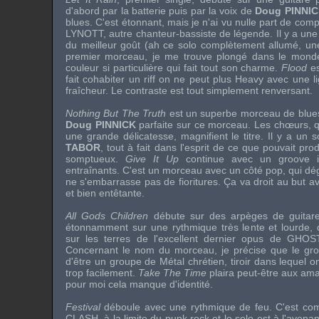
d'abord par la batterie puis par la voix de
Doug PINNI
blues. C'est étonnant, mais je n'ai vu nulle part de com
LYNOTT
, autre chanteur-bassiste de légende. Il y a u
du meilleur goût (ah ce solo complètement allumé, une 
premier morceau, je me trouve plongé dans le mon
couleur si particulière qui fait tout son charme.
Flood
es
fait cohabiter un riff on ne peut plus Heavy avec une 
fraîcheur. Le contraste est tout simplement renversant.
Nothing But The Truth
est un superbe morceau de blues,
Doug PINNICK
parfaite sur ce morceau. Les chœurs, q
une grande délicatesse, magnifient le titre. Il y a un
TABOR
, tout à fait dans l'esprit de ce que pouvait pro
somptueux.
Give It Up
continue avec un groove ir
entraînants. C'est un morceau avec un côté pop, qui d
ne s'embarrasse pas de fioritures. Ça va droit au but
et bien entêtante.
All Gods Children
débute sur des arpèges de guitare 
étonnamment sur une rythmique très lente et lourde,
sur les terres de l'excellent dernier opus de
GHOS
Concernant le nom du morceau, je précise que le gro
d'être un groupe de Métal chrétien, tiroir dans lequel 
trop facilement.
Take The Time
plaira peut-être aux am
pour moi cela manque d'identité.
Festival
déboule avec une rythmique de feu. C'est c
CLASH
, à la limite du punk rock et le solo est à l'avena