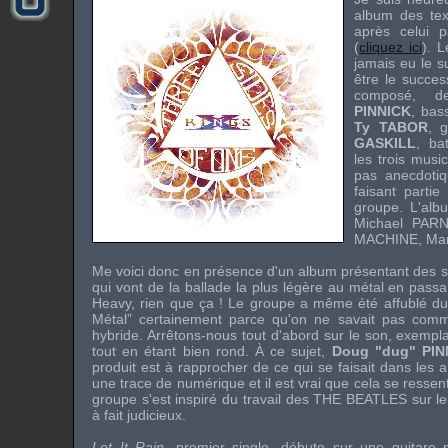
album des te
après celui 
(
cliquez ici
). L
jamais eu le su
être le succe
composé, 
PINNICK
, bas
Ty TABOR
, g
GASKILL
, ba
les trois musi
pas anecdotiq
faisant partie
groupe. L'alb
Michael PARN
MACHINE
,
Ma
Me voici donc en présence d'un album présentant des st
qui vont de la ballade la plus légère au métal en passan
Heavy, rien que ça ! Le groupe a même été affublé du 
Métal” certainement parce qu'on ne savait pas comm
hybride. Arrêtons-nous tout d'abord sur le son, exemplair
tout en étant bien rond. À ce sujet,
Doug "dug" PIN
produit est à rapprocher de ce qui se faisait dans les 
une trace de numérique et il est vrai que cela se ressent 
groupe s'est inspiré du travail des
THE BEATLES
sur le
à fait judicieux.
Let It Rain
, premier single, débute sur une guitare p