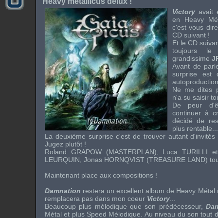
Heavy metallicus delux !
Victory
avait 
en Heavy Mét
c'est vous dir
CD suivant !
Et le CD suivan
toujours le
grandissime
J
Avant de parl
surprise est
autoproduction
Ne me dites p
n'a su saisir t
De peur d'ê
continuer à c
décidé de res
plus rentable...
La deuxième surprise c'est de trouver autant d'invités 
Jugez plutôt !
Roland GRAPOW (
MASTERPLAN
), Luca TURILLI et
LEURQUIN, Jonas HORNQVIST (
TREASURE LAND
) to
Maintenant place aux compositions !
Damnation
restera un excellent album de Heavy Métal m
remplacera pas dans mon coeur
Victory
...
Beaucoup plus mélodique que son prédécesseur,
Dam
Métal et plus Speed Mélodique. Au niveau du son tout d