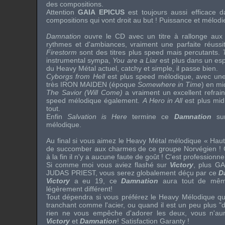
des compositions.
Attention
GAIA EPICUS
est toujours aussi efficace d
compositions qui vont droit au but ! Puissance et mélodi
Damnation
ouvre le CD avec un titre à rallonge aux
rythmes et d'ambiances, vraiment une parfaite réussi
Firestorm
sont des titres plus speed mais percutants.
instrumental sympa,
You are a Liar
est plus dans un esp
du Heavy Métal actuel, catchy et simple, il passe bien.
Cyborgs from Hell
est plus speed mélodique, avec une
très
IRON MAIDEN
(époque
Somewhere in Time
) en mi
The Savior (Will Come)
a vraiment un excellent refrain 
speed mélodique également.
A Hero in All
est plus mi
tout.
Enfin
Salvation is Here
termine ce
Damnation
sur
mélodique.
Au final si vous aimez le Heavy Métal mélodique « Ha
de succomber aux charmes de ce groupe Norvégien ! 
à la fin il n'y a aucune faute de goût ! C'est professionne
Si comme moi vous aviez flashé sur
Victory
, plus
GA
JUDAS PRIEST
, vous serez globalement déçu par ce
D
Victory
a eu 19, ce
Damnation
aura tout de mêm
légèrement différent!
Tout dépendra si vous préférez le Heavy Mélodique qua
tranchant comme l'acier, ou quand il est un peu plus "dou
rien ne vous empêche d'adorer les deux, vous n'aure
Victory
et
Damnation
! Satisfaction Garanty !