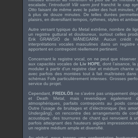
escalade, l’introductif
Våt varm jord
franchit le cap sy
Otto
faisant de même avec le palier des huit minutes,
à plus de douze minutes. De telles durées permetten
plaisirs, en diversifiant tempos, rythmes, styles et ambi
Autre versant typique du Metal extrême, nombre de li
un registre guttural et douloureux, surtout celles pro
Erik GRAWSIÖ
de
MÅNEGARM
. Aucun crédit n
interprétations vocales masculines dans un registre
apportent en contrepoint réellement pertinent.
Concernant le registre vocal, on ne peut que réserver 
aux capacités vocales de
Liv HOPE
, dont l’aisance, l
moduler à partir d’un registre clair et médium charrie 
avec parfois des montées tout à fait maîtrisées dans
schémas Folk particulièrement intenses. Grosses per
service du projet.
Cependant,
FREDLÖS
ne s’avère pas uniquement dépos
et Death Metal, mais revendique également de
atmosphériques, parfaits contrepoints au poids cons
Outre l’usage de bruitages et d’électronique (les am
Undergång
), on rencontre des arrangements de cord
acoustique, des tournures de chant qui renvoient à un
parfois atteignant des hauteurs aigües impressionnant
un registre médium ample et diversifié.
Au global, nous tenons une confrontation fructueuse, 