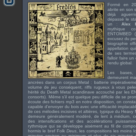
Formé en 2
abrite en son 
déjà aguerr
dépassé le st
un :
Alex 
mythique c
ENTOMBED
(
excusez du peu
biographie off
appellation qu
de ses termes
falloir faire un
rendu global.
Les bases, 
demeurent maj
ancrées dans un corpus Metal : batterie impérativeme
volume de jeu conséquent, riffs rugueux à vous peler
hérité du Death Metal scandinave accouché par les
E
consorts). Même s’il est quelque peu difficile de se pron
écoute des fichiers mp3 en notre disposition, on const
capable d’envoyer du bois avec une efficacité implacabl
de ces mélodies incisives et altières, typique du Heavy 
demeure généralement modéré, de lent à médium, ce
des intensifications et des accélérations puissam
rythmique qui se développe aisément au fil de compos
hormis le bref Folk
Deus
, les compositions les moins l
minutes environ au minimum et plus de six minutes a