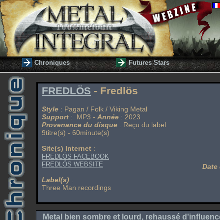
Chroniques
Futures Stars
FREDLÖS
- Fredlös
Style
: Pagan / Folk / Viking Metal
Support
: MP3 -
Année
: 2023
Provenance du disque
: Reçu du label
9titre(s) - 60minute(s)
Site(s) Internet
:
FREDLÖS FACEBOOK
FREDLÖS WEBSITE
Date 
Label(s)
:
Three Man recordings
Metal bien sombre et lourd, rehaussé d'influenc