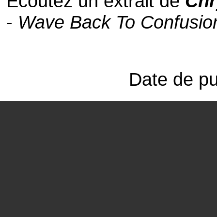
Ecoutez un extrait de
Chr
-
Wave Back To Confusio
Date de pub