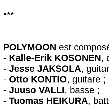
***
POLYMOON
est composé
-
Kalle-Erik KOSONEN
, 
-
Jesse JAKSOLA
, guita
-
Otto KONTIO
, guitare ;
-
Juuso VALLI
, basse ;
-
Tuomas HEIKURA
, bat