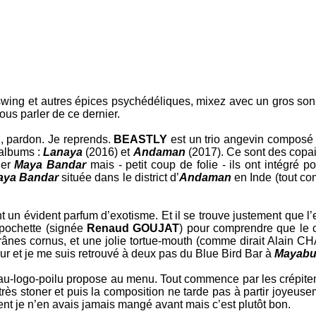
e swing et autres épices psychédéliques, mixez avec un gros s
ous parler de ce dernier.
 pardon. Je reprends.
BEASTLY
est un trio angevin composé
 albums :
Lanaya
(2016) et
Andaman
(2017). Ce sont des copa
ler
Maya Bandar
mais - petit coup de folie - ils ont intégré p
aya Bandar
située dans le district d’
Andaman
en Inde (tout co
 un évident parfum d’exotisme. Et il se trouve justement que l’
 pochette (signée
Renaud GOUJAT
) pour comprendre que le c
ânes cornus, et une jolie tortue-mouth (comme dirait Alain CHA
ur et je me suis retrouvé à deux pas du Blue Bird Bar à
Mayabu
au-logo-poilu propose au menu. Tout commence par les crépiteme
rès stoner et puis la composition ne tarde pas à partir joyeuseme
ment je n’en avais jamais mangé avant mais c’est plutôt bon.