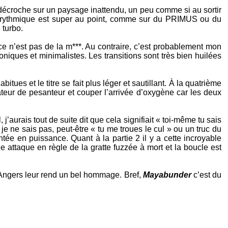
o décroche sur un paysage inattendu, un peu comme si au sortir
il rythmique est super au point, comme sur du
PRIMUS
ou du
 turbo.
 ce n’est pas de la m***. Au contraire, c’est probablement mon
oniques et minimalistes. Les transitions sont très bien huilées
itues et le titre se fait plus léger et sautillant. À la quatrième
teur de pesanteur et couper l’arrivée d’oxygène car les deux
’aurais tout de suite dit que cela signifiait « toi-même tu sais
je ne sais pas, peut-être « tu me troues le cul » ou un truc du
tée en puissance. Quant à la partie 2 il y a cette incroyable
e attaque en règle de la gratte fuzzée à mort et la boucle est
ngers leur rend un bel hommage. Bref,
Mayabunder
c’est du