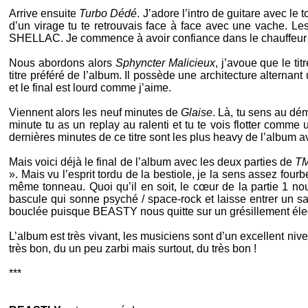
Arrive ensuite
Turbo Dédé
. J’adore l’intro de guitare avec l
d’un virage tu te retrouvais face à face avec une vache. Le
SHELLAC
. Je commence à avoir confiance dans le chauffeur
Nous abordons alors
Sphyncter Malicieux
, j’avoue que le ti
titre préféré de l’album. Il possède une architecture alternan
et le final est lourd comme j’aime.
Viennent alors les neuf minutes de
Glaise
. Là, tu sens au déma
minute tu as un replay au ralenti et tu te vois flotter com
dernières minutes de ce titre sont les plus heavy de l’album a
Mais voici déjà le final de l’album avec les deux parties de
T
». Mais vu l’esprit tordu de la bestiole, je la sens assez fou
même tonneau. Quoi qu’il en soit, le cœur de la partie 1 nou
bascule qui sonne psyché / space-rock et laisse entrer un sax
bouclée puisque
BEASTY
nous quitte sur un grésillement élec
L’album est très vivant, les musiciens sont d’un excellent ni
très bon, du un peu zarbi mais surtout, du très bon !
***