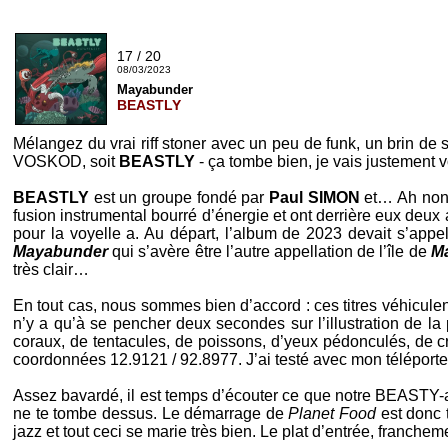
17 / 20
08/03/2023
Mayabunder
BEASTLY
Mélangez du vrai riff stoner avec un peu de funk, un brin d
VOSKOD
, soit
BEASTLY
- ça tombe bien, je vais justement v
BEASTLY
est un groupe fondé par
Paul SIMON
et… Ah non,
fusion instrumental bourré d’énergie et ont derrière eux deux
pour la voyelle a. Au départ, l’album de 2023 devait s’appe
Mayabunder
qui s’avère être l’autre appellation de l’île de
M
très clair…
En tout cas, nous sommes bien d’accord : ces titres véhiculent
n’y a qu’à se pencher deux secondes sur l’illustration de la
coraux, de tentacules, de poissons, d’yeux pédonculés, de cr
coordonnées 12.9121 / 92.8977. J’ai testé avec mon téléporte
Assez bavardé, il est temps d’écouter ce que notre
BEASTY
-
ne te tombe dessus. Le démarrage de
Planet Food
est donc t
jazz et tout ceci se marie très bien. Le plat d’entrée, franche