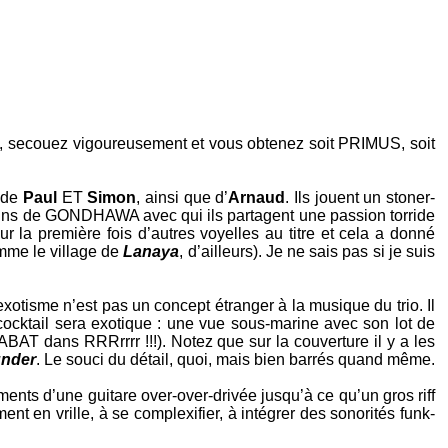
on, secouez vigoureusement et vous obtenez soit
PRIMUS
, soit
 de
Paul
ET
Simon
, ainsi que d’
Arnaud
. Ils jouent un stoner-
ins de
GONDHAWA
avec qui ils partagent une passion torride
our la première fois d’autres voyelles au titre et cela a donné
mme le village de
Lanaya
, d’ailleurs). Je ne sais pas si je suis
exotisme n’est pas un concept étranger à la musique du trio. Il
ocktail sera exotique : une vue sous-marine avec son lot de
BAT dans RRRrrrr !!!). Notez que sur la couverture il y a les
nder
. Le souci du détail, quoi, mais bien barrés quand même.
nts d’une guitare over-over-drivée jusqu’à ce qu’un gros riff
nt en vrille, à se complexifier, à intégrer des sonorités funk-