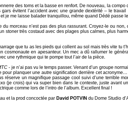
e tonnerre des toms et la basse en renfort. De nouveau, la comp
s gars évitent l’accident avec une grande dextérité – le trava
 et je me laisse balader tranquillou, même quand Dédé passe le
tre du morceau n’est pas des plus rassurant. Croyez-le ou non,
t un stoner très costaud avec des plages plus calmes, plus harm
rrage que tu as les pieds qui collent au sol mais très vite tu t’hab
me un cosmonaute en apesanteur. Un mec a dû rallumer le généra
vec une rythmique qui te pompe tout l’air de la pièce.
MTC
- je n’ai pas vu le temps passer. Venant d’un groupe normal, j
rbe pour planquer une autre signification derrière cet acronyme… 
s réserve un magnifique passage cool suivi d’une terrible mon
o (je crois) qui va super bien dans le contexte, juste avant un
trique comme lors de l’intro de l’album. Excellent final !
veau et la prod concoctée par
David POTVIN
du
Dome Studio
d’A