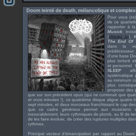
Doom teinté de death, mélancolique et complex
Pour vous (re)
de ce quartett
rapporter à la
Musick
, troi
(
cliquez ici
).
The End Of 
dans la ve
prédécesseur
d’une base D
plus torturé e
et personnel. 
SLEEP
affi
systématique 
au minimum con
plus conséqu
proposer des 
que sur son précédent opus (qui ne contenait que quat
et onze minutes !), ce quatrième disque aligne quatre ti
sept minutes, et deux morceaux franchissant le cap des 
que ce cadre généreux permet aux musiciens de
inexorablement, leurs rythmiques de plomb, au fil de t
de les faire évoluer, de créer des ruptures multiples da
rythmes.
Principal vecteur d’émancipation par rapport au Doom 