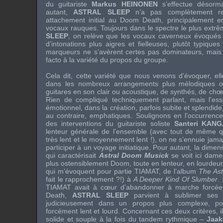
du guitariste
Markus HEINONEN
s’effectue désorma
autant,
ASTRAL SLEEP
n’a pas complètement re
attachement initial au Doom Death, principalement e
vocaux rauques. Toujours dans le spectre le plus extrê
SLEEP
, on relève que les vocaux caverneux évoqués c
d’intonations plus aigres et fielleuses, plutôt typiqu
marqueurs ne s’avèrent certes pas dominateurs, mais i
facto à la variété du propos du groupe.
Cela dit, cette variété que nous venons d’évoquer, ell
dans les nombreux arrangements plus mélodiques o
guitares en son clair ou acoustique, de synthés, de chœ
Rien de compliqué techniquement parlant, mais l’esse
émotionnel, dans la création, parfois subite et splendide
au contraire, emphatiques. Soulignons en l’occurrence 
des interventions du guitariste soliste
Santeri KAN
lenteur générale de l’ensemble (avec tout de même qu
très lent et le moyennement lent !), on ne s’ennuie jamai
participer à un voyage initiatique. Pour autant, la dim
qui caractérisait
Astral Doom Musick
se voit ici dame
plus ostensiblement Doom, toute en lenteur, en lourdeur
qui m’évoquent pour partie
TIAMAT
, de l’album
The Ast
fait le rapprochement ?!) à
A Deeper Kind Of Slumber
.
TIAMAT avait à cœur d’abandonner à marche forcée
Death,
ASTRAL SLEEP
parvient à sublimer ses r
judicieusement dans un propos plus complexe, pour
forcément lent et lourd. Concernant ces deux critères, i
solide et souple à la fois du tandem rythmique –
Jaa