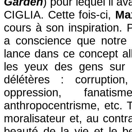
Garden
) pour lequel il ava
CIGLIA
. Cette fois-ci,
Ma
cours à son inspiration. 
a conscience que notre 
lance dans ce concept a
les yeux des gens sur 
délétères : corruptio
oppression, fanatism
anthropocentrisme, etc. T
moralisateur et, au contr
beauté de la vie et le be