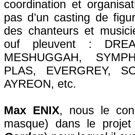
coordination et organisat
pas d’un casting de fig
des chanteurs et musicie
ouf pleuvent :
DRE
MESHUGGAH
,
SYMPH
PLAS
,
EVERGREY
,
S
AYREON
, etc.
Max ENIX
, nous le conn
masque) dans le proje