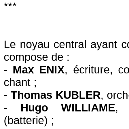
***
Le noyau central ayant c
compose de :
-
Max ENIX
, écriture, c
chant ;
-
Thomas KUBLER
, orc
-
Hugo WILLIAME
, 
(batterie) ;