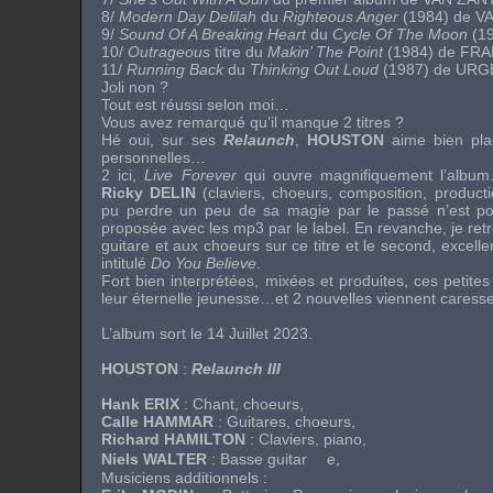
8/
Modern Day Delilah
du
Righteous Anger
(1984) de
V
9/
Sound Of A Breaking Heart
du
Cycle Of The Moon
(1
10/
Outrageous
titre du
Makin’ The Point
(1984) de
FRA
11/
Running Back
du
Thinking Out Loud
(1987) de
URG
Joli non ?
Tout est réussi selon moi…
Vous avez remarqué qu’il manque 2 titres ?
Hé oui, sur ses
Relaunch
,
HOUSTON
aime bien pla
personnelles…
2 ici,
Live Forever
qui ouvre magnifiquement l’album.
Ricky DELIN
(claviers, choeurs, composition, product
pu perdre un peu de sa magie par le passé n’est poi
proposée avec les mp3 par le label. En revanche, je re
guitare et aux choeurs sur ce titre et le second, excell
intitulé
Do You Believe
.
Fort bien interprétées, mixées et produites, ces petite
leur éternelle jeunesse…et 2 nouvelles viennent caresser
L’album sort le 14 Juillet 2023.
HOUSTON
:
Relaunch III
Hank ERIX
: Chant, choeurs,
Calle HAMMAR
: Guitares, choeurs,
Richard HAMILTON
: Claviers, piano,
Niels WALTER
: Basse guitar e,
Musiciens additionnels :