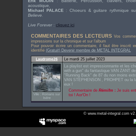
Erik MODIN
: Batterie, Percussion, claviers, choe
acoustique,
Michael PALACE
: Choeurs & guitare rythmique s
Believe
.
Live Forever
:
cliquez ici
COMMENTAIRES DES LECTEURS
Vos comment
impressions sur la chronique et sur l'album
Pour pouvoir écrire un commentaire, il faut être inscrit 
identifié
(Gratuit) Devenir membre de METAL INTEGRAL
Le mardi 25 juillet 2023
Laudrome26
La playlist est impressionnante et les cho
with a gun" du fantastique VAN ZANT de 
"Running Back" de 87 du non moins extr
VAN STEPHENSON , PROHPET ou la la !
eux !
Commentaire de
Rémifm
:
Je suis en
Ville : Romans sur
toi ! Aor'On !
Isére
© www.metal-integral.com v2.5