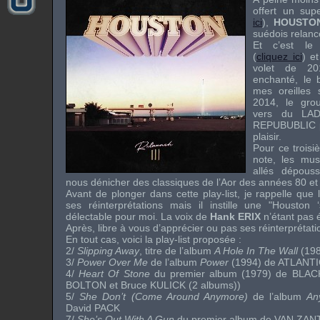
offert un su
ici
),
HOUSTO
suédois relanc
Et c’est le
(
cliquez ici
) et
volet de 201
enchanté, le b
mes oreilles
2014, le grou
vers du
LA
REPUBUBLIC
plaisir.
Pour ce troisi
note, les mu
allés dépous
nous dénicher des classiques de l’Aor des années 80 et
Avant de plonger dans cette play-list, je rappelle que 
ses réinterprétations mais il instille une "Houston
délectable pour moi. La voix de
Hank ERIX
n’étant pas 
Après, libre à vous d’apprécier ou pas ses réinterprétati
En tout cas, voici la play-list proposée :
2/
Slipping Away
, titre de l’album
A Hole In The Wall
(19
3/
Power Over Me
de l’album
Power
(1994) de
ATLANTI
4/
Heart Of Stone
du premier album (1979) de
BLAC
BOLTON
et
Bruce KULICK
(2 albums))
5/
She Don’t (Come Around Anymore)
de l’album
An
David PACK
7/
She’s Out With A Gun
du premier album de
VAN ZAN