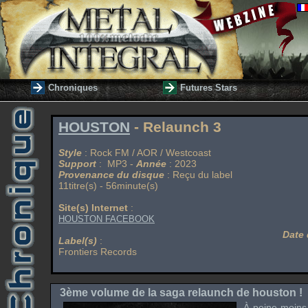
Chroniques
Futures Stars
HOUSTON
- Relaunch 3
Style
: Rock FM / AOR / Westcoast
Support
: MP3 -
Année
: 2023
Provenance du disque
: Reçu du label
11titre(s) - 56minute(s)
Site(s) Internet
:
HOUSTON FACEBOOK
Date 
Label(s)
:
Frontiers Records
3ème volume de la saga relaunch de houston !
À peine moins