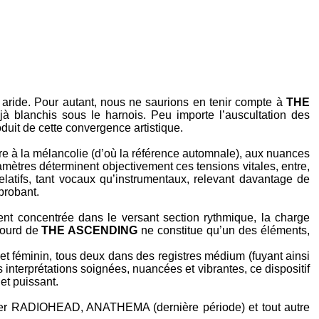
 aride. Pour autant, nous ne saurions en tenir compte à
THE
jà blanchis sous le harnois. Peu importe l’auscultation des
oduit de cette convergence artistique.
e à la mélancolie (d’où la référence automnale), aux nuances
ramètres déterminent objectivement ces tensions vitales, entre,
elatifs, tant vocaux qu’instrumentaux, relevant davantage de
probant.
ment concentrée dans le versant section rythmique, la charge
lourd de
THE ASCENDING
ne constitue qu’un des éléments,
 et féminin, tous deux dans des registres médium (fuyant ainsi
es interprétations soignées, nuancées et vibrantes, ce dispositif
 et puissant.
ier
RADIOHEAD
,
ANATHEMA
(dernière période) et tout autre