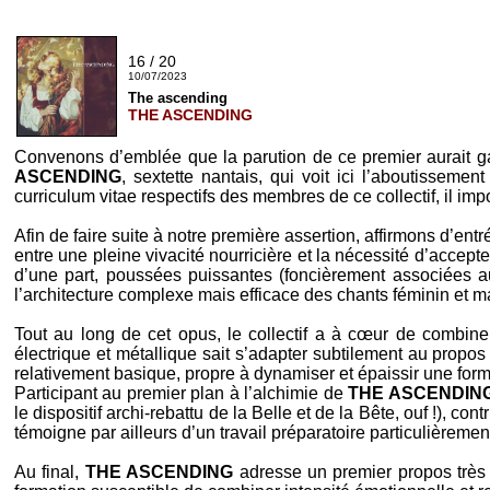
16 / 20
10/07/2023
The ascending
THE ASCENDING
Convenons d’emblée que la parution de ce premier aurait ga
ASCENDING
, sextette nantais, qui voit ici l’aboutissem
curriculum vitae respectifs des membres de ce collectif, il imp
Afin de faire suite à notre première assertion, affirmons d’ent
entre une pleine vivacité nourricière et la nécessité d’accept
d’une part, poussées puissantes (foncièrement associées aux
l’architecture complexe mais efficace des chants féminin et m
Tout au long de cet opus, le collectif a à cœur de combiner
électrique et métallique sait s’adapter subtilement au prop
relativement basique, propre à dynamiser et épaissir une for
Participant au premier plan à l’alchimie de
THE ASCENDIN
le dispositif archi-rebattu de la Belle et de la Bête, ouf !), c
témoigne par ailleurs d’un travail préparatoire particulièrement 
Au final,
THE ASCENDING
adresse un premier propos très 