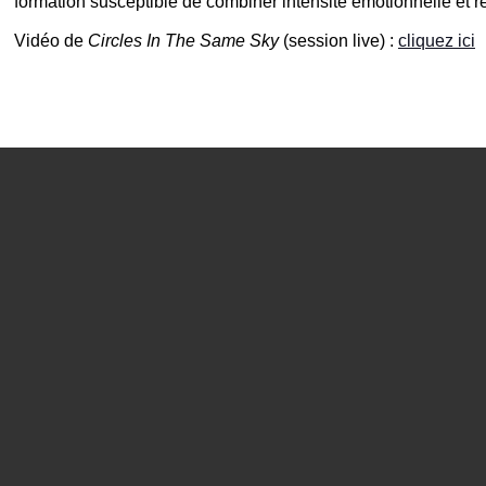
formation susceptible de combiner intensité émotionnelle et re
Vidéo de
Circles In The Same Sky
(session live) :
cliquez ici