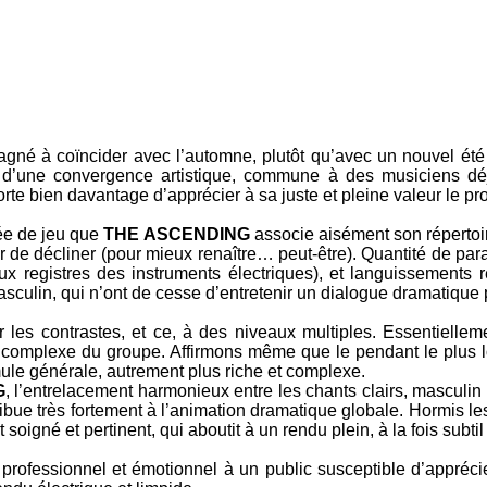
gné à coïncider avec l’automne, plutôt qu’avec un nouvel été
ent d’une convergence artistique, commune à des musiciens dé
orte bien davantage d’apprécier à sa juste et pleine valeur le pr
rée de jeu que
THE ASCENDING
associe aisément son répertoir
er de décliner (pour mieux renaître… peut-être). Quantité de pa
 registres des instruments électriques), et languissements r
asculin, qui n’ont de cesse d’entretenir un dialogue dramatique 
 les contrastes, et ce, à des niveaux multiples. Essentielle
os complexe du groupe. Affirmons même que le pendant le plus 
mule générale, autrement plus riche et complexe.
G
, l’entrelacement harmonieux entre les chants clairs, masculin
ontribue très fortement à l’animation dramatique globale. Hormis l
soigné et pertinent, qui aboutit à un rendu plein, à la fois subtil
professionnel et émotionnel à un public susceptible d’appréc