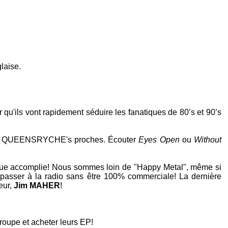
aise.
r qu'ils vont rapidement séduire les fanatiques de
80’s
et
90’s
e
QUEENSRYCHE
's proches. Écouter
Eyes Open
ou
Without
ique accomplie! Nous sommes loin de "
Happy Metal
", même si
 passer à la radio sans être 100% commerciale! La dernière
eur,
Jim MAHER
!
groupe et acheter leurs
EP
!