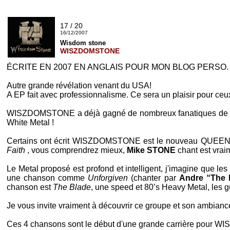
17 / 20
16/12/2007
Wisdom stone
WISZDOMSTONE
ÉCRITE EN 2007 EN ANGLAIS POUR MON BLOG PERSO. SI VO
Autre grande révélation venant du
USA
!
A
EP
fait avec professionnalisme. Ce sera un plaisir pour ce
WISZDOMSTONE
a déjà gagné de nombreux fanatiques de
White Metal
!
Certains ont écrit
WISZDOMSTONE
est le nouveau
QUEE
Faith
, vous comprendrez mieux,
Mike STONE
chant est vrai
Le
Metal
proposé est profond et intelligent, j'imagine que l
une chanson comme
Unforgiven
(chanter par
Andre “The 
chanson est
The Blade
, une
speed
et
80’s Heavy Metal
, les 
Je vous invite vraiment à découvrir ce groupe et son ambiance
Ces 4 chansons sont le début d'une grande carrière pour
WI