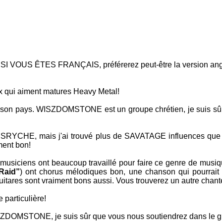
US ÊTES FRANÇAIS, préférerez peut-être la version angl
ux qui aiment matures
Heavy Metal
!
 son pays.
WISZDOMSTONE
est un groupe chrétien, je suis sû
NSRYCHE
, mais j'ai trouvé plus de
SAVATAGE
influences qu
ment bon!
es musiciens ont beaucoup travaillé pour faire ce genre de mus
Raid”
) ont chorus mélodiques bon, une chanson qui pourrait
guitares sont vraiment bons aussi. Vous trouverez un autre chant
 particulière!
SZDOMSTONE
, je suis sûr que vous nous soutiendrez dans le 