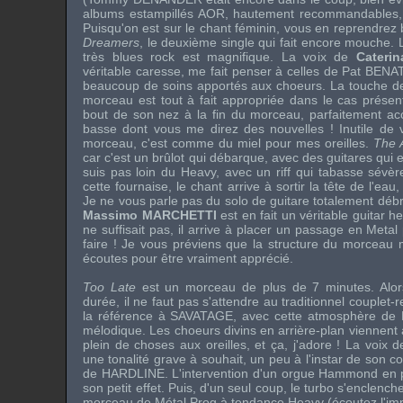
albums estampillés AOR, hautement recommandables, 
Puisqu'on est sur le chant féminin, vous en reprendrez
Dreamers
, le deuxième single qui fait encore mouche. L
très blues rock est magnifique. La voix de
Cateri
véritable caresse, me fait penser à celles de
Pat BENA
beaucoup de soins apportés aux choeurs. La touche de 
morceau est tout à fait appropriée dans le cas présent
bout de son nez à la fin du morceau, parfaitement a
basse dont vous me direz des nouvelles ! Inutile de
morceau, c'est comme du miel pour mes oreilles.
The 
car c'est un brûlot qui débarque, avec des guitares qui e
suis pas loin du Heavy, avec un riff qui tabasse sévè
cette fournaise, le chant arrive à sortir la tête de l'eau,
Je ne vous parle pas du solo de guitare totalement débrid
Massimo MARCHETTI
est en fait un véritable guitar h
ne suffisait pas, il arrive à placer un passage en Metal pr
faire ! Je vous préviens que la structure du morceau 
écoutes pour être vraiment apprécié.
Too Late
est un morceau de plus de 7 minutes. Alors
durée, il ne faut pas s'attendre au traditionnel couplet
la référence à
SAVATAGE
, avec cette atmosphère de 
mélodique. Les choeurs divins en arrière-plan viennen
plein de choses aux oreilles, et ça, j'adore ! La voix 
une tonalité grave à souhait, un peu à l'instar de son c
de
HARDLINE
. L'intervention d'un orgue Hammond en p
son petit effet. Puis, d'un seul coup, le turbo s'enclenc
morceau de Métal Prog à tendance Heavy (écoutez l'im