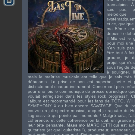
transalpins. À
sais pas, p
mélodiqu
systématiquem
et ce, quelque 
ma 5ème chro
depuis le débu
TIME
est le g
pour moi une be
n'en suis pas 
être tout à fai
groupe, je d
projet qui n'e
sous l'égide d
à souligner. 
mais la maîtrise musicale est telle que je sais très 
débutants. La prise de son est superbe, nette et pu
distinctement chaque instrument. Concernant plus précisé
pour une fois le communiqué de presse qui indique que
voulait enregistrer dans les styles rock progressif, 
l'album est recommandé pour les fans de
TOTO
,
WHI
SYMPHONY X
ou bien encore
SAVATAGE
. Que du b
couvre un joli spectre musical, auquel je rajouter du 
l'agressivité qui pointe par moments ! Malgré cela, l'a
cohérence, et cette cohérence on la doit, en grande pa
leur tête pensante,
Massimo MARCHETTI
qui est aut
guitariste (et quel guitariste !), producteur, arrangeur,
tout projet, il y a pas mal d'intervenants, que je ne vai