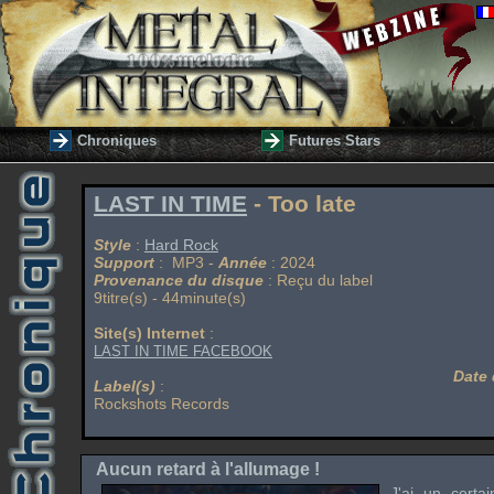
Chroniques
Futures Stars
LAST IN TIME
- Too late
Style
:
Hard Rock
Support
: MP3 -
Année
: 2024
Provenance du disque
: Reçu du label
9titre(s) - 44minute(s)
Site(s) Internet
:
LAST IN TIME FACEBOOK
Date 
Label(s)
:
Rockshots Records
Aucun retard à l'allumage !
J'ai un certa