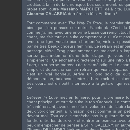
crédités à la fin de la chronique. Les seuls membres qui 
projet sont, outre
Massimo MARCHETTI
déjà cité,
Lu
Giacomo CALABRIA
derrière les fûts. Andiamo !
Tout commence avec
The Way To Rock
, le premier sin
bien que j'en pensais sur notre Facebook. C'est du 
comme j'aime, avec une énorme basse qui remplit tout 
chant, me fait tout de suite comprendre qu'il n'est pas
avec une ligne vocale bien charpentée, virile au poss
par de très beaux choeurs féminins. Le refrain est impar
passage Métal Prog pour amener en majesté un impr
sortez pas indemne d'une telle claque, je vous le
simplement ! Ça enchaîne directement sur une intro à 
Long
, un superbe morceau de rock mélodique. Le chant es
simple et débouche sur un refrain qui vient s'épanoui
c'est un vrai bonheur. Arrive un long solo de guit
démonstration, balançant entre le hard rock et le blue
très court, est un petit intermède à la guitare, qui r
moi.
Believer In Love
met en lumière, pour la première fo
chant principal, et tout de suite le ton s'adoucit. Le cont
très intéressant, avec d'un côté le velouté et de l'autre 
deux voix chantent à l'unisson, c'est comme si un peti
devant moi. Tout cela n'empêche pas la guitare de s
fondre entre les deux voix et rentrer en osmose avec e
peux m'empêcher de penser à
SPIN GALLERY
, un autre
(
Tommy DENANDER
était encore dans le coup, bien év