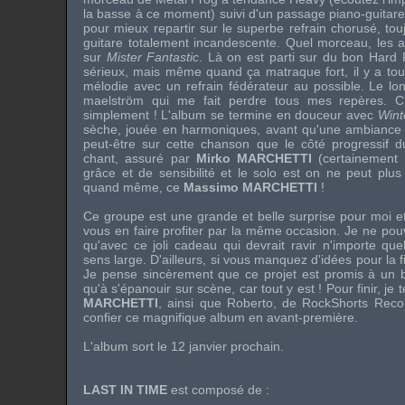
la basse à ce moment) suivi d'un passage piano-guitare-
pour mieux repartir sur le superbe refrain chorusé, t
guitare totalement incandescente. Quel morceau, les a
sur
Mister Fantastic
. Là on est parti sur du bon Hard 
sérieux, mais même quand ça matraque fort, il y a tou
mélodie avec un refrain fédérateur au possible. Le lo
maelström qui me fait perdre tous mes repères. C'es
simplement ! L'album se termine en douceur avec
Wint
sèche, jouée en harmoniques, avant qu'une ambiance ap
peut-être sur cette chanson que le côté progressif du
chant, assuré par
Mirko MARCHETTI
(certainement d
grâce et de sensibilité et le solo est on ne peut plus 
quand même, ce
Massimo MARCHETTI
!
Ce groupe est une grande et belle surprise pour moi et 
vous en faire profiter par la même occasion. Je ne pou
qu'avec ce joli cadeau qui devrait ravir n'importe que
sens large. D'ailleurs, si vous manquez d'idées pour la fin
Je pense sincèrement que ce projet est promis à un 
qu'à s'épanouir sur scène, car tout y est ! Pour finir, je
MARCHETTI
, ainsi que
Roberto
, de
RockShorts Reco
confier ce magnifique album en avant-première.
L'album sort le 12 janvier prochain.
LAST IN TIME
est composé de :