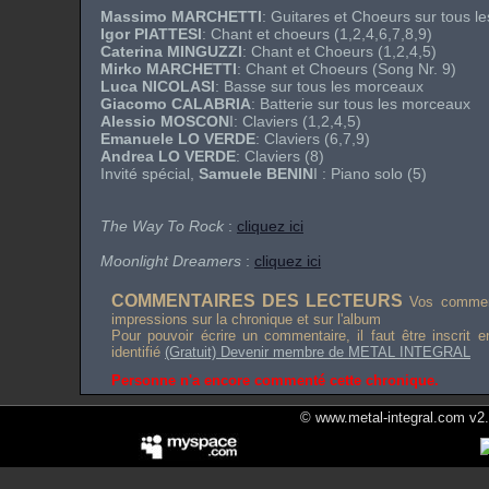
Massimo MARCHETTI
: Guitares et Choeurs sur tous 
Igor PIATTESI
: Chant et choeurs (1,2,4,6,7,8,9)
Caterina MINGUZZI
: Chant et Choeurs (1,2,4,5)
Mirko MARCHETTI
: Chant et Choeurs (Song Nr. 9)
Luca NICOLASI
: Basse sur tous les morceaux
Giacomo CALABRIA
: Batterie sur tous les morceaux
Alessio MOSCON
I: Claviers (1,2,4,5)
Emanuele LO VERDE
: Claviers (6,7,9)
Andrea LO VERDE
: Claviers (8)
Invité spécial,
Samuele BENIN
I : Piano solo (5)
The Way To Rock
:
cliquez ici
Moonlight Dreamers
:
cliquez ici
COMMENTAIRES DES LECTEURS
Vos comment
impressions sur la chronique et sur l'album
Pour pouvoir écrire un commentaire, il faut être inscrit 
identifié
(Gratuit) Devenir membre de METAL INTEGRAL
Personne n'a encore commenté cette chronique.
© www.metal-integral.com v2.5