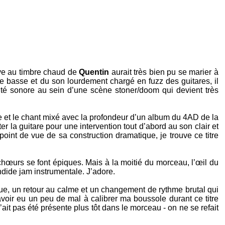
ave au timbre chaud de
Quentin
aurait très bien pu se marier à
e basse et du son lourdement chargé en fuzz des guitares, il
tité sonore au sein d’une scène stoner/doom qui devient très
e et le chant mixé avec la profondeur d’un album du 4AD de la
 la guitare pour une intervention tout d’abord au son clair et
point de vue de sa construction dramatique, je trouve ce titre
chœurs se font épiques. Mais à la moitié du morceau, l’œil du
ndide jam instrumentale. J’adore.
que, un retour au calme et un changement de rythme brutal qui
avoir eu un peu de mal à calibrer ma boussole durant ce titre
it pas été présente plus tôt dans le morceau - on ne se refait