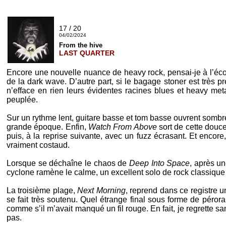
17 / 20
04/02/2024
From the hive
LAST QUARTER
Encore une nouvelle nuance de heavy rock, pensai-je à l’éc
de la dark wave. D’autre part, si le bagage stoner est très p
n’efface en rien leurs évidentes racines blues et heavy met
peuplée.
Sur un rythme lent, guitare basse et tom basse ouvrent sombr
grande époque. Enfin,
Watch From Above
sort de cette douce
puis, à la reprise suivante, avec un fuzz écrasant. Et encore
vraiment costaud.
Lorsque se déchaîne le chaos de
Deep Into Space
, après u
cyclone ramène le calme, un excellent solo de rock classique 
La troisième plage,
Next Morning
, reprend dans ce registre 
se fait très soutenu. Quel étrange final sous forme de péror
comme s’il m’avait manqué un fil rouge. En fait, je regrette 
pas.