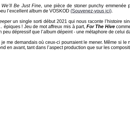
:
We’ll Be Just Fine
, une pièce de stoner punchy emmenée p
peu l’excellent album de
VOSKOD
(Souvenez-vous ici)
.
eeper
un single sorti début 2021 qui nous raconte l’histoire si
… épiques ! Jeu de mot affreux mis à part,
For The Hive
commen
un peu dépressif que l’album dépeint - une métaphore de celui d
R
je me demandais où ceux-ci pourraient le mener. Même si le no
bond en avant, tant dans l’aspect production que sur les compos