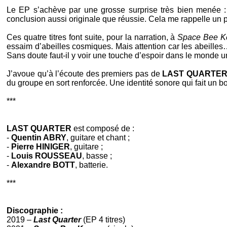
Le EP s’achève par une grosse surprise très bien menée 
conclusion aussi originale que réussie. Cela me rappelle un 
Ces quatre titres font suite, pour la narration, à
Space Bee K
essaim d’abeilles cosmiques. Mais attention car les abeilles
Sans doute faut-il y voir une touche d’espoir dans le monde 
J’avoue qu’à l’écoute des premiers pas de
LAST QUARTE
du groupe en sort renforcée. Une identité sonore qui fait un 
***
LAST QUARTER
est composé de :
-
Quentin ABRY
, guitare et chant ;
-
Pierre HINIGER
, guitare ;
-
Louis ROUSSEAU
, basse ;
-
Alexandre BOTT
, batterie.
***
Discographie :
2019 –
Last Quarter
(EP 4 titres)