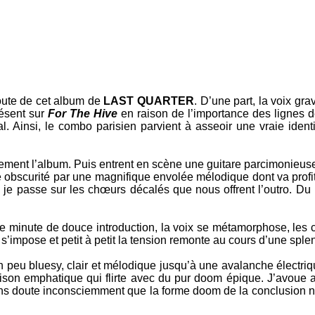
oute de cet album de
LAST QUARTER
. D’une part, la voix gr
résent sur
For The Hive
en raison de l’importance des lignes d
al. Ainsi, le combo parisien parvient à asseoir une vraie iden
ement l’album. Puis entrent en scène une guitare parcimonieus
 obscurité par une magnifique envolée mélodique dont va profiter
, je passe sur les chœurs décalés que nous offrent l’outro. Du 
ne minute de douce introduction, la voix se métamorphose, les 
s’impose et petit à petit la tension remonte au cours d’une sple
un peu bluesy, clair et mélodique jusqu’à une avalanche électri
aison emphatique qui flirte avec du pur doom épique. J’avoue 
sans doute inconsciemment que la forme doom de la conclusion n’a