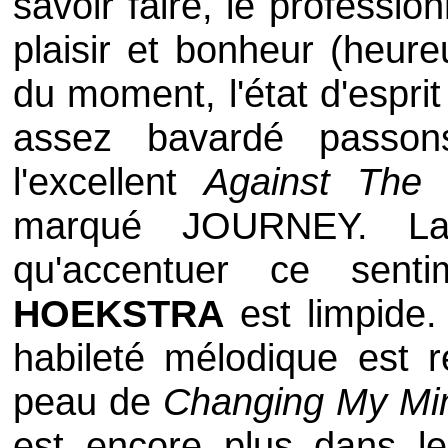
savoir faire, le professi
plaisir et bonheur (heur
du moment, l'état d'espri
assez bavardé passon
l'excellent
Against The
marqué
JOURNEY
. L
qu'accentuer ce sen
HOEKSTRA
est limpide.
habileté mélodique est 
peau de
Changing My Mi
est encore plus dans 