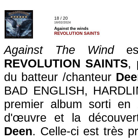
18 / 20
16/02/2024
Against the winds
REVOLUTION SAINTS
Against The Wind
est
REVOLUTION SAINTS
,
du batteur /chanteur
De
BAD ENGLISH
,
HARDLI
premier album sorti en
d'œuvre et la découver
Deen
. Celle-ci est très 