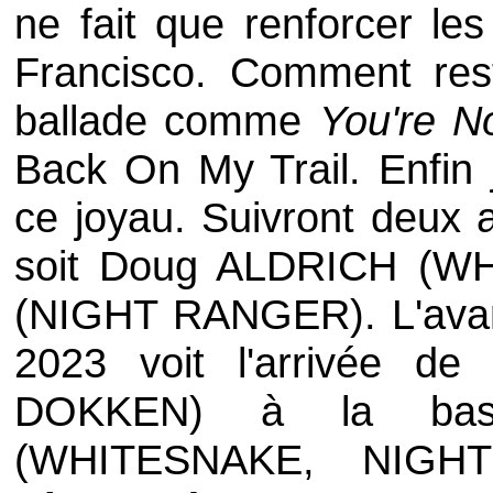
ne fait que renforcer le
Francisco. Comment rest
ballade comme
You're N
Back On My Trail
. Enfin
ce joyau. Suivront deux 
soit
Doug ALDRICH
(
WH
(
NIGHT RANGER
). L'av
2023 voit l'arrivée d
DOKKEN
) à la ba
(
WHITESNAKE
,
NIGH