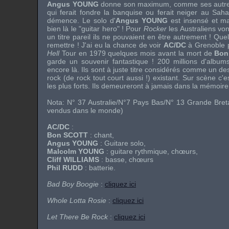
Angus YOUNG
donne son maximum, comme ses autres
qui ferait fondre la banquise ou ferait neiger au Sahar
démence. Le solo d'
Angus YOUNG
est insensé et mag
bien là le "guitar hero" ! Pour
Rocker
les Australiens vo
un titre pareil ils ne pouvaient en être autrement ! Quel
remettre ! J'ai eu la chance de voir
AC/DC
à Grenoble 
Hell
Tour en 1979 quelques mois avant la mort de
Bon
garde un souvenir fantastique ! 200 millions d'albums
encore là. Ils sont à juste titre considérés comme un d
rock (de rock tout court aussi !) existant. Sur scène c'e
les plus forts. Ils demeureront à jamais dans la mémoire
Nota: N° 37 Australie/N°7 Pays Bas/N° 13 Grande Bret
vendus dans le monde)
AC/DC
:
Bon SCOTT
: chant,
Angus YOUNG
: Guitare solo,
Malcolm YOUNG
: guitare rythmique, chœurs,
Cliff WILLIAMS
: basse, chœurs
Phil RUDD
: batterie.
Bad Boy Boogie
:
cliquez ici
Whole Lotta Rosie
:
cliquez ici
Let There Be Rock
:
cliquez ici