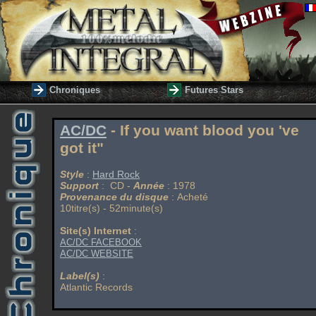
Chroniques
Futures Stars
AC/DC
- If you want blood you 've
got it"
Style
:
Hard Rock
Support
: CD -
Année
: 1978
Provenance du disque
: Acheté
10titre(s) - 52minute(s)
Site(s) Internet
:
AC/DC FACEBOOK
AC/DC WEBSITE
Label(s)
:
Atlantic Records