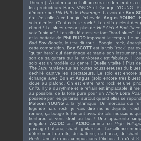
Theatre). À noter que cet album sera le dernier de la c
les producteurs
Harry VANDA
et
George YOUNG
. P
démarre par
Riff Raff
de
Powerage
. La voix de
Bon S
éraillée colle à ce boogie échevelé.
Angus YOUNG
dy
solo d'enfer. C'est cela le rock ! Les riffs giclent des 
chaud ! Le blues ressort plus de
Hell Ain't A Bad Plac
voix "unique" ! Les riffs là aussi se font "hard blues".
et la batterie de
Phil RUDD
imposent le tempo. Le solo
Bad Boy Boogie
, le titre dit tout ! Boogie, rock, éne
cette composition.
Bon SCOTT
est la voix "rock" par e
"guitar hero" qui déménage et manie son instrument a
son de sa guitare sur le mini-break est fabuleux. Il jo
solo est un modèle du genre ! Quelle vitalité ! Plus de
The Jack
ramène sur les routes poussiéreuses du blue
déchiré captive les spectateurs. Le solo est encore s
échange avec
Bon
et
Angus
(solo encore très blues
cloue au plafond. On est entre hard rock et une pi
Child
. Il y a du rythme et le refrain est implacable, il me
au possible, de la folie pure pour un
Whole Lotta Rosi
possédé par les guitares, surtout quand elles se répond
Malcom YOUNG
à la rythmique. Un morceau qui rent
légende hard rock, je vais dire moins déjanté, c'es
remue, ça bouge fortement avec de tels musiciens qu
fioritures et vont droit au but ! Une apparente simpl
inégalée.
AC/DC
est
AC/DC
comme ce
High Voltag
passage batterie, chant, guitare est l'excellence mê
déferlement de riffs, de batterie, de basse, de chan
Rock
. Une de mes compositions fétiches. Là c'est 8 