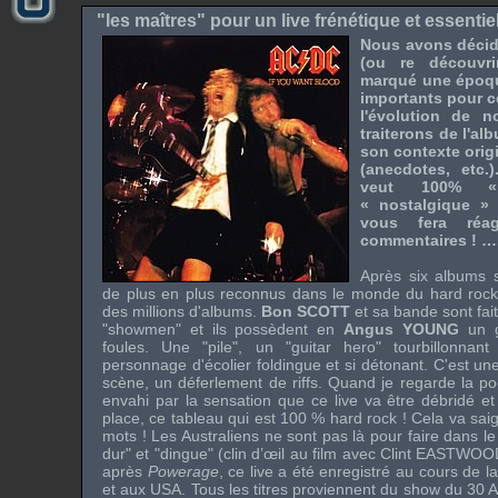
"les maîtres" pour un live frénétique et essentiel
Nous avons décidé
(ou re découvr
marqué une époqu
importants pour 
l'évolution de n
traiterons de l'al
son contexte orig
(anecdotes, etc.
veut 100% «
« nostalgique » 
vous fera réa
commentaires ! ….
Après six albums s
de plus en plus reconnus dans le monde du hard rock
des millions d'albums.
Bon SCOTT
et sa bande sont fai
"showmen" et ils possèdent en
Angus YOUNG
un gu
foules. Une "pile", un "guitar hero" tourbillonna
personnage d'écolier foldingue et si détonant. C'est un
scène, un déferlement de riffs. Quand je regarde la poc
envahi par la sensation que ce live va être débridé et
place, ce tableau qui est 100 % hard rock ! Cela va sai
mots ! Les Australiens ne sont pas là pour faire dans le
dur" et "dingue" (clin d’œil au film avec Clint EASTWOOD
après
Powerage
, ce live a été enregistré au cours de 
et aux USA. Tous les titres proviennent du show du 30 A