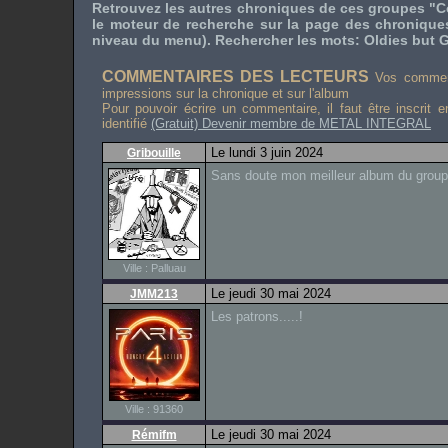
Retrouvez les autres chroniques de ces groupes "C
le moteur de recherche sur la page des chronique
niveau du menu). Rechercher les mots: Oldies but G
COMMENTAIRES DES LECTEURS
Vos comment
impressions sur la chronique et sur l'album
Pour pouvoir écrire un commentaire, il faut être inscrit 
identifié
(Gratuit) Devenir membre de METAL INTEGRAL
Le lundi 3 juin 2024
Gribouille
Sans doute mon meilleur album du group
Ville : Palluau
Le jeudi 30 mai 2024
JMM213
Les patrons.....!
Ville : 91360
Le jeudi 30 mai 2024
Rémifm