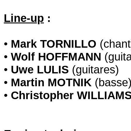
Line-up
:
•
Mark TORNILLO
(chant
•
Wolf HOFFMANN
(guit
•
Uwe LULIS
(guitares)
•
Martin MOTNIK
(basse
•
Christopher WILLIAM