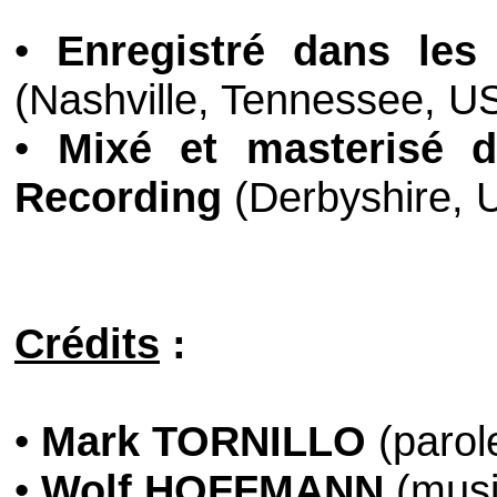
•
Enregistré dans les
(Nashville, Tennessee, U
•
Mixé et masterisé d
Recording
(Derbyshire, 
Crédits
:
•
Mark TORNILLO
(parol
•
Wolf HOFFMANN
(musi