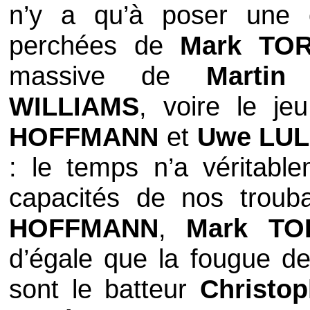
n’y a qu’à poser une o
perchées de
Mark TO
massive de
Martin
WILLIAMS
, voire le je
HOFFMANN
et
Uwe LUL
: le temps n’a véritabl
capacités de nos troub
HOFFMANN
,
Mark TO
d’égale que la fougue de
sont le batteur
Christo