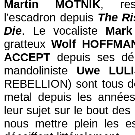
Martin MOTNIK
, re
l’escadron depuis
The Ri
Die
. Le vocaliste
Mark
gratteux
Wolf HOFFMA
ACCEPT
depuis ses déb
mandoliniste
Uwe LULI
REBELLION
) sont tous 
metal depuis les années
leur sujet sur le bout de
nous mettre plein les e