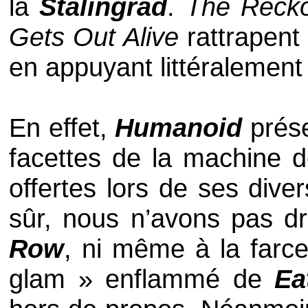
la
Stalingrad
.
The Reck
Gets Out Alive
rattrapent 
en appuyant littéralement
En effet,
Humanoid
prése
facettes de la machine d
offertes lors de ses dive
sûr, nous n’avons pas d
Row
, ni même à la farc
glam » enflammé de
Ea