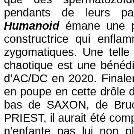
pendants de leurs pa
Humanoid
émane une pu
constructrice qui enflam
zygomatiques. Une telle
chaotique est une bénédi
d’
AC/DC
en 2020. Finalem
en poupe en cette drôle 
bas de
SAXON
, de
Bru
PRIEST
, il aurait été com
n’enfante pas lui non pl