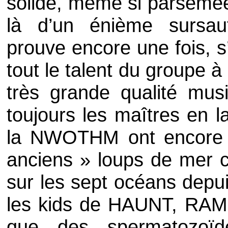
solide, même si parsemée 
là d’un énième sursaut
prouve encore une fois, s’
tout le talent du groupe 
très grande qualité mus
toujours les maîtres en l
la NWOTHM ont encore 
anciens » loups de me
sur les sept océans depu
les kids de
HAUNT
,
RAM
que des spermatozoïde