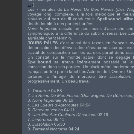
ici)
)
Les 7 minutes de
La Reine De Mes Peines (Des Wag
voyage long, complexe, à la fois mélodique et mélan
sinueux qui sert de fil conducteur.
Spellbound
utilis
death doublé à des parties hurlées.
Noire Impériale
suscite un peu moins d’accroche chez
symphonique, à la différence du subtil et réussi
Les Lu
agréable chant féminin.
JOURS PÂLES
c’est aussi des textes en français 
dénonciation des dérives des réseaux sociaux par exe
travail de composition sur les paroles parait donc ess
Un constat sur le monde actuel dont se dégage b
Spellbound
se trouve littéralement possédé et j
conviction dans ses paroles. Un black métal moderne ave
français portée par le label
Les Acteurs de L’Ombre
. Un
torturée à l'image du morceau titre
Dissolution
,
progressivement. Un beau travail.
1.
Taciturne
04:58
2.
La Reine De Mes Peines (Des wagons De Détresses)
3.
Noire Impériale
06:19
4.
Les Lueurs d’Autoroutes
04:04
5.
Réseaux Venins
04:11
6.
Une Mer Aux Couleurs Désunions
02:19
7.
Limérence
05:41
8.
Dissolution
06:30
9.
Terminal Nocturne
04:24