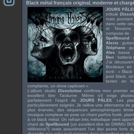
Black métal français original, moderne et char
JOURS PÂLE
intitulé
Dissol
mais pourtant 
dans cette oeu
et Tensions
compose de :
Spellbound
: 
Alexis
: guitar
Stéphane
: gu
Alex
: basse
Ben
: batterie 
J’ai découvert
Bordeaux en 
écrit : « Blac
post black, u
textes en fr
complainte, un show captivant ».
L’album studio
Dissolution
confirme mon premier sen
excellent titre
Taciturne
. Même s’il exige plusieu
parfaitement l’esprit de
JOURS PÂLES
. Les pla
particulièrement soignés. Je relève une alternance de 
plus énervés, des séquences atmosphériques limite
musique complexe se pose un chant parfois hurlé, plain
à ce black métal. Un refrain très mélodique vient apport
chant de
Spellbound
(un excellent titre de
DIMMU BO
référence?) reste assurément l’un des points forts du
diversifié que celui qu’il propose dans l’excellent et plu