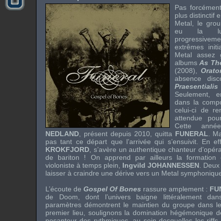
Pas forcément 
plus distincti
Metal, le gro
eu la luc
progressivem
extrêmes init
Metal assez 
albums
As Th
(2008),
Orato
absence disc
Praesential
Seulement, 
dans la compo
celui-ci de r
attendue pou
Cette anné
NEDLAND
, présent depuis 2010, quitta
FUNERAL
. Ma
pas tant ce départ que l’arrivée qui s’ensuivit. En e
KROKFJORD
, s’avère un authentique chanteur d’opéra
de bariton ! On apprend par ailleurs la formation
violoniste à temps plein,
Ingvild JOHANNESSEN
. Deux
laisser à craindre une dérive vers un Metal symphoni
L’écoute de
Gospel Of Bones
rassure amplement :
FU
de Doom, dont l’univers baigne littéralement dans
paramètres démontrent le maintien du groupe dans l
premier lieu, soulignons la domination hégémonique de
pesanteur des rythmiques, au sein desquelles les riffs 