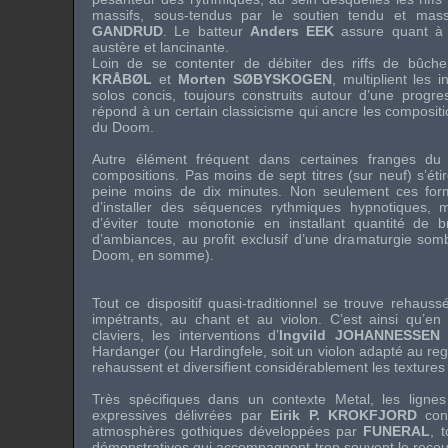
massifs, sous-tendus par le soutien tendu et ma
GANDRUD
. Le batteur
Anders EEK
assure quant à 
austère et lancinante.
Loin de se contenter de débiter des riffs de bûcher
KRÅBØL
et
Morten SØBYSKOGEN
, multiplient les 
solos concis, toujours construits autour d’une progr
répond à un certain classicisme qui ancre les composi
du Doom.
Autre élément fréquent dans certaines franges d
compositions. Pas moins de sept titres (sur neuf) s’éti
peine moins de dix minutes. Non seulement ces for
d’installer des séquences rythmiques hypnotiques, m
d’éviter toute monotonie en installant quantité de
d’ambiances, au profit exclusif d’une dramaturgie somb
Doom, en somme).
Tout ce dispositif quasi-traditionnel se trouve rehaus
impétrants, au chant et au violon. C’est ainsi qu’e
claviers, les interventions d’
Ingvild JOHANNESSEN
a
Hardanger (ou Hardingfele, soit un violon adapté au regi
rehaussent et diversifient considérablement les textures
Très spécifiques dans un contexte Metal, les ligne
expressives délivrées par
Eirik P. KROKFJORD
conv
atmosphères gothiques développées par
FUNERAL
, 
démonstratives qui accompagnent trop souvent le recour