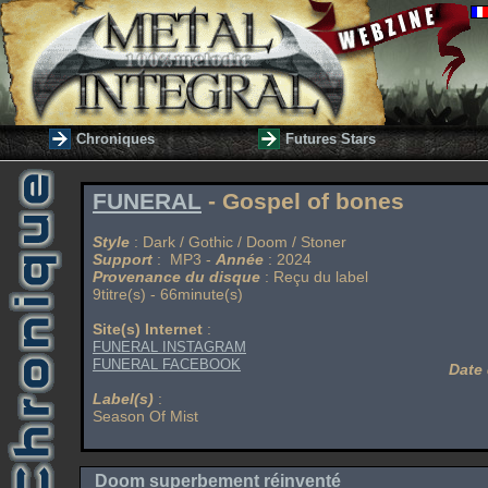
Chroniques
Futures Stars
FUNERAL
- Gospel of bones
Style
: Dark / Gothic / Doom / Stoner
Support
: MP3 -
Année
: 2024
Provenance du disque
: Reçu du label
9titre(s) - 66minute(s)
Site(s) Internet
:
FUNERAL INSTAGRAM
FUNERAL FACEBOOK
Date 
Label(s)
:
Season Of Mist
Doom superbement réinventé