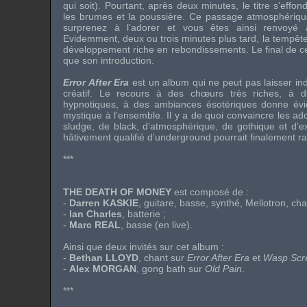
qui soit). Pourtant, après deux minutes, le titre s’effon
les brumes et la poussière. Ce passage atmosphériqu
surprenez à l’adorer et vous êtes ainsi renvoyé à
Evidemment, deux ou trois minutes plus tard, la tempê
développement riche en rebondissements. Le final de ce
que son introduction.
Error After Era
est un album qui ne peut pas laisser indi
créatif. Le recours à des chœurs très riches, à 
hypnotiques, à des ambiances ésotériques donne év
mystique à l’ensemble. Il y a de quoi convaincre les a
sludge, de black, d’atmosphérique, de gothique et d’ex
hâtivement qualifié d’underground pourrait finalement rat
***
THE DEATH OF MONEY
est composé de :
-
Darren KASKIE
, guitare, basse, synthé, Mellotron, cha
-
Ian Charles
, batterie ;
-
Marc REAL
, basse (en live).
Ainsi que deux invités sur cet album :
-
Bethan LLOYD
, chant sur
Error After Era
et
Wasp Scr
-
Alex MORGAN
, gong bath sur
Old Pain
.
***