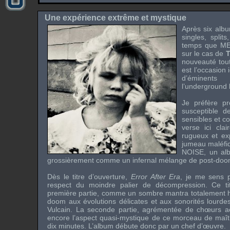
Une expérience extrême et mystique
Après six albu
singles, splits
temps que
ME
sur le cas de
nouveauté tou
est l’occasion 
d’éminent
l’underground 
Je préfère p
susceptible de
sensibles et c
verse ici cla
rugueux et ex
jumeau maléfiq
NOISE
, un al
grossièrement comme un infernal mélange de post-doom,
Dès le titre d’ouverture,
Error After Era
, je me sens p
respect du moindre palier de décompression. Ce tit
première partie, comme un sombre mantra totalement hy
doom aux évolutions délicates et aux sonorités lourd
Vulcain. La seconde partie, agrémentée de chœurs aé
encore l’aspect quasi-mystique de ce morceau de maît
dix minutes. L’album débute donc par un chef d’œuvre.