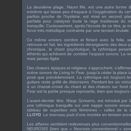
La deuxième plage,
Haunt Me
, est une autre forme 
extrême qui laisse peu d’espace à l’oxygénation du cerv
parfois proche de l’hystérie, est mixé en second plan
parfaite pour catalyser toute la rage insidieuse du
tranquille. Curieusement, après l’écoute de ce titre, j
force très mélodique contrainte par une tension brutale.
Ce même univers sombre et flirtant avec la folie, 
retrouve en fait, les ingrédients dérangeants des deux prem
chronique, le chant psychotique, la rythmique pesa
éthérés qui achèvent de combler l’espace sonore. La r
mais jamais figée.
Des chœurs épiques et religieux s’approchent, s’affirme
scène sonore de
Living In Fear
, jusqu’à céder la place 
posé que précédemment. La rythmique est toujours le
guitare reste grêlé de distorsions. Pendant les six minu
à un chassé-croisé du chant et des chœurs sur fond d
Fear
est la partie presque reposante, bien que toujours
L’avant-dernier titre,
Wasp Screams
, est introduit par
une rythmique tranquille sur une nappe sonore sinueu
tableau de superbes voix féminines – celles de la 
LLOYD
. Le morceau jouit d’une montée en tension excep
Les affaires semblent redevenues plus conventionnell
NEUROSIS
(bien que « Neurosis conventionnel » so