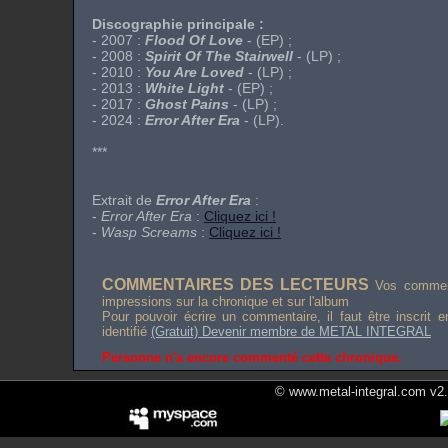
Discographie principale :
- 2007 :
Flood Of Love
- (EP) ;
- 2008 :
Spirit Of The Stairwell
- (LP) ;
- 2010 :
You Are Loved
- (LP) ;
- 2013 :
White Light
- (EP) ;
- 2017 :
Ghost Pains
- (LP) ;
- 2024 :
Error After Era
- (LP).
***
Extrait de
Error After Era
:
-
Error After Era
:
Cliquez ici !
-
Wasp Screams
:
Cliquez ici !
COMMENTAIRES DES LECTEURS
Vos comment
impressions sur la chronique et sur l'album
Pour pouvoir écrire un commentaire, il faut être inscrit 
identifié
(Gratuit) Devenir membre de METAL INTEGRAL
Personne n'a encore commenté cette chronique.
© www.metal-integral.com v2.5