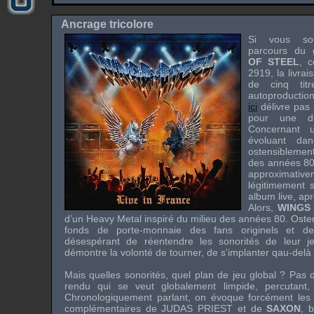
Ancrage tricolore
Si vous sou
parcours du 
OF STEEL
, c
2919, la livra
de cinq tit
autoproductio
ici
délivre pas 
pour une du
Concernant 
évoluant dan
ostensiblem
des années 80 
approxima
légitimement s
album live, ap
Alors,
WINGS
d’un Heavy Metal inspiré du milieu des années 80. Ostens
fonds de porte-monnaie des fans originels et de
désespérant de réentendre les sonorités de leur j
démontre la volonté de tourner, de s'implanter qau-delà d
Mais quelles sonorités, quel plan de jeu global ? Pas
rendu qui se veut globalement limpide, percutant, i
Chronologiquement parlant, on évoque forcément les ri
complémentaires de
JUDAS PRIEST
et de
SAXON
, 