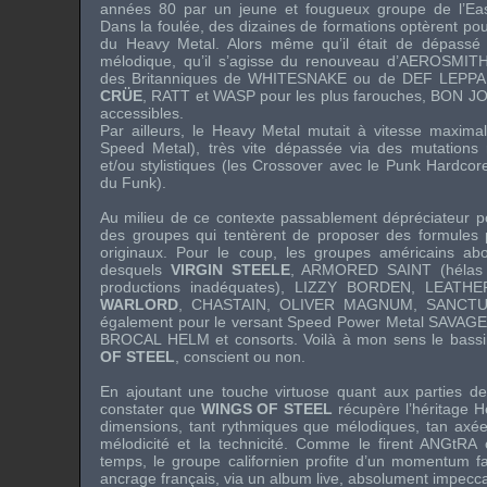
années 80 par un jeune et fougueux groupe de l’E
Dans la foulée, des dizaines de formations optèrent pou
du Heavy Metal. Alors même qu’il était de dépassé 
mélodique, qu’il s’agisse du renouveau d’
AEROSMIT
des Britanniques de
WHITESNAKE
ou de
DEF LEPP
CRÜE
,
RATT
et
WASP
pour les plus farouches,
BON JO
accessibles.
Par ailleurs, le Heavy Metal mutait à vitesse maximal
Speed Metal), très vite dépassée via des mutations 
et/ou stylistiques (les Crossover avec le Punk Hardcore
du Funk).
Au milieu de ce contexte passablement dépréciateur po
des groupes qui tentèrent de proposer des formules 
originaux. Pour le coup, les groupes américains ab
desquels
VIRGIN STEELE
,
ARMORED SAINT
(hélas
productions inadéquates),
LIZZY BORDEN,
LEATHE
WARLORD
,
CHASTAIN
,
OLIVER MAGNUM
,
SANCT
également pour le versant Speed Power Metal
SAVAG
BROCAL HELM
et consorts. Voilà à mon sens le bassi
OF STEEL
, conscient ou non.
En ajoutant une touche virtuose quant aux parties de 
constater que
WINGS OF STEEL
récupère l’héritage H
dimensions, tant rythmiques que mélodiques, tan axées 
mélodicité et la technicité. Comme le firent
ANGtRA
temps, le groupe californien profite d’un momentum fa
ancrage français, via un album live, absolument impecca