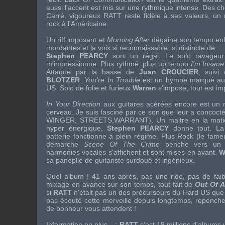
aussi l'accent est mis sur une rythmique intense. Des ch
Carré, vigoureux RATT reste fidèle à ses valeurs, un
rock à l'Américaine.
Un riff imposant et
Morning After
dégaine son tempo enlev
mordantes et la voix si reconnaissable, si distincte de
Stephen PEARCY
sont un régal. Le solo ravage
m'impressionne. Plus rythmé, plus up tempo
I'm Insane
Attaque par la basse de
Juan CROUCIER
, suivi
BLOTZER
,
You're In Trouble
est un hymne marqué au f
US. Solo de folie et furieux
Warren
s'impose, tout est im
In Your Direction
aux guitares acérées encore est un 
cerveau. Je suis fasciné par ce son que leur a concoct
WINGER
,
STREETS
,
WARRANT
). Un maitre en la mat
hyper énergique,
Stephen PEARCY
donne tout. La 
batterie fonctionne à plein régime. Plus Rock (le fameu
démarche
Scene Of The Crime
penche vers un h
harmonies vocales s'affichent et sont mises en avant.
W
sa panoplie de guitariste surdoué et ingénieux.
Quel album ! 41 ans après, pas une ride, pas de faib
mixage en avance sur son temps, tout fait de
Out Of A
si
RATT
n'était pas un des précurseurs du Hard US que j
pas écouté cette merveille depuis longtemps, repench
de bonheur vous attendent !
Information en plus... :
RATT
c'est 18 millions d'albums