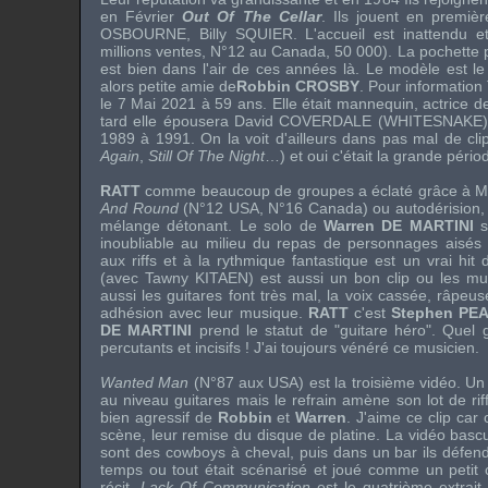
en Février
Out Of The Cellar
. Ils jouent en premiè
OSBOURNE
,
Billy SQUIER
. L'accueil est inattendu 
millions ventes, N°12 au Canada, 50 000). La pochette pro
est bien dans l'air de ces années là. Le modèle est
alors petite amie de
Robbin CROSBY
. Pour informatio
le 7 Mai 2021 à 59 ans. Elle était mannequin, actrice de
tard elle épousera
David COVERDALE
(
WHITESNAKE
1989 à 1991. On la voit d'ailleurs dans pas mal de cli
Again
,
Still Of The Night
…) et oui c'était la grande péri
RATT
comme beaucoup de groupes a éclaté grâce à 
And Round
(N°12 USA, N°16 Canada) ou autodérision,
mélange détonant. Le solo de
Warren DE MARTINI
s
inoubliable au milieu du repas de personnages aisés
aux riffs et à la rythmique fantastique est un vrai hit
(avec Tawny KITAEN) est aussi un bon clip ou les mus
aussi les guitares font très mal, la voix cassée, râpeuse
adhésion avec leur musique.
RATT
c'est
Stephen PE
DE MARTINI
prend le statut de "guitare héro". Quel gu
percutants et incisifs ! J'ai toujours vénéré ce musicien.
Wanted Man
(N°87 aux USA) est la troisième vidéo. Un 
au niveau guitares mais le refrain amène son lot de ri
bien agressif de
Robbin
et
Warren
. J'aime ce clip car
scène, leur remise du disque de platine. La vidéo bascu
sont des cowboys à cheval, puis dans un bar ils défende
temps ou tout était scénarisé et joué comme un petit 
récit.
Lack Of Communication
est le quatrième extrait