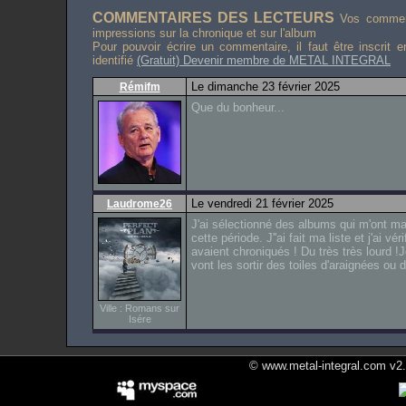
COMMENTAIRES DES LECTEURS
Vos comment
impressions sur la chronique et sur l'album
Pour pouvoir écrire un commentaire, il faut être inscrit 
identifié
(Gratuit) Devenir membre de METAL INTEGRAL
Le dimanche 23 février 2025
Rémifm
Que du bonheur...
Le vendredi 21 février 2025
Laudrome26
J'ai sélectionné des albums qui m'ont ma
cette période. J''ai fait ma liste et j'ai v
avaient chroniqués ! Du très très lourd !
vont les sortir des toiles d'araignées ou d
Ville : Romans sur
Isére
© www.metal-integral.com v2.5