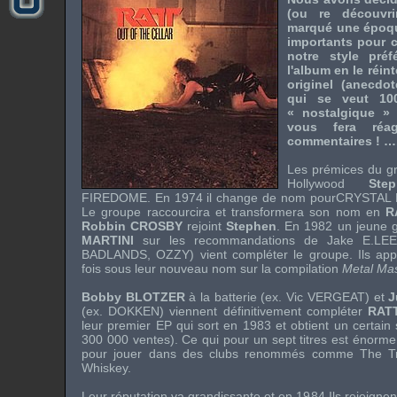
(ou re découvr
marqué une époqu
importants pour c
notre style préf
l'album en le réi
originel (anecdot
qui se veut 10
« nostalgique » 
vous fera réa
commentaires ! ….
Les prémices du g
Hollywood
Ste
FIREDOME
. En 1974 il change de nom pour
CRYSTAL 
Le groupe raccourcira et transformera son nom en
R
Robbin CROSBY
rejoint
Stephen
. En 1982 un jeune g
MARTINI
sur les recommandations de
Jake E.LEE
BADLANDS
,
OZZY
) vient compléter le groupe. Ils ap
fois sous leur nouveau nom sur la compilation
Metal Ma
Bobby BLOTZER
à la batterie (ex.
Vic VERGEAT
) et
J
(ex.
DOKKEN
) viennent définitivement compléter
RAT
leur premier EP qui sort en 1983 et obtient un certain
300 000 ventes). Ce qui pour un sept titres est énorme.
pour jouer dans des clubs renommés comme The Tr
Whiskey.
Leur réputation va grandissante et en 1984 Ils rejoigne