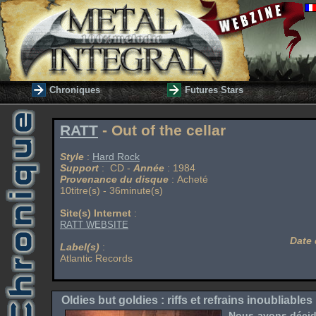
Chroniques
Futures Stars
RATT
- Out of the cellar
Style
:
Hard Rock
Support
: CD -
Année
: 1984
Provenance du disque
: Acheté
10titre(s) - 36minute(s)
Site(s) Internet
:
RATT WEBSITE
Date 
Label(s)
:
Atlantic Records
Oldies but goldies : riffs et refrains inoubliables 
Nous avons décidé