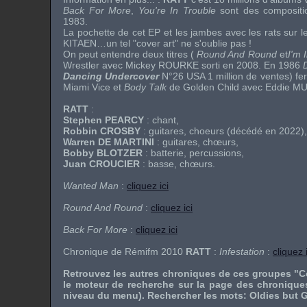
Back For More
,
You're In Trouble
sont des compositio
1983.
La pochette de cet EP et les jambes avec les rats sur l
KITAEN…un tel "cover art" ne s'oublie pas !
On peut entendre deux titres (
Round And Round
et
I'm 
Wrestler avec Mickey ROURKE sorti en 2008. En 1986
Dancing Undercover
N°26 USA 1 million de ventes) fer
Miami Vice et
Body Talk
de Golden Child avec Eddie MU
RATT
:
Stephen PEARCY
: chant,
Robbin CROSBY
: guitares, choeurs (décédé en 2022),
Warren DE MARTINI
: guitares, chœurs,
Bobby BLOTZER
: batterie, percussions,
Juan CROUCIER
: basse, chœurs.
Wanted Man
:
cliquez ici
Round And Round
:
cliquez ici
Back For More
:
cliquez ici
Chronique de Rémifm 2010
RATT
:
Infestation
:
cliquez i
Retrouvez les autres chroniques de ces groupes "C
le moteur de recherche sur la page des chronique
niveau du menu). Rechercher les mots: Oldies but G