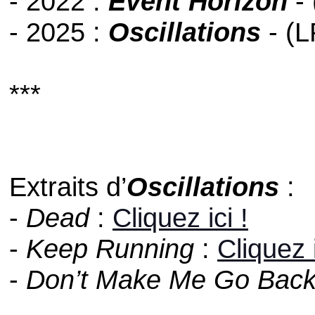
- 2022 :
Event Horizon
-
- 2025 :
Oscillations
- (L
***
Extraits d’
Oscillations
:
-
Dead
:
Cliquez ici !
-
Keep Running
:
Cliquez i
-
Don’t Make Me Go Bac