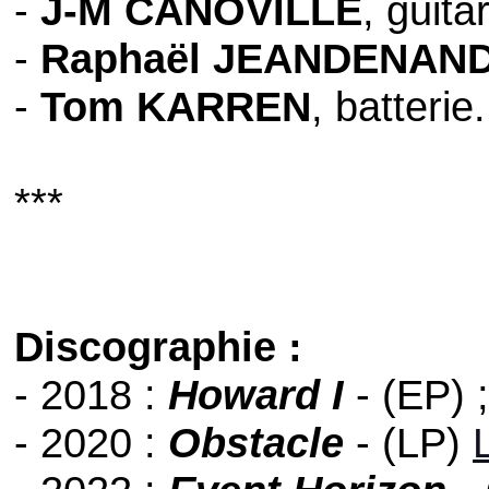
-
J-M CANOVILLE
, guita
-
Raphaël JEANDENAN
-
Tom KARREN
, batterie.
***
Discographie :
- 2018 :
Howard I
- (EP) ;
- 2020 :
Obstacle
- (LP)
L