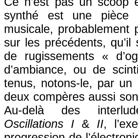
Ce n’est pas un scoop e
synthé est une pièce 
musicale, probablement 
sur les précédents, qu’il
de rugissements « d’o
d’ambiance, ou de scinti
tenus, notons-le, par un
deux compères aussi sont 
Au-delà des interlud
Oscillations I
&
II
, l’ex
progression de l’électron