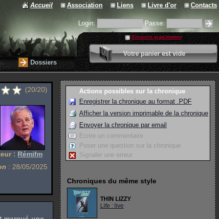
Accueil
Association
Liens
Livre d'or
Contacts
Login:
Passe:
S'inscrire gratuitement
0 article
Votre panier est vide
Valider votre panier
Dossiers
(20/20)
Actions possibles sur la chronique
Enregistrer la chronique au format .PDF
Afficher la version imprimable de la chronique
Envoyer la chronique par email
Ecrire un commentaire
Poser une question sur la chronique
eur :
Rémifm
Signaler une erreur
on
: 28/05/2025
Chroniques du même style
THIN LIZZY
Life : live
nt marqué une