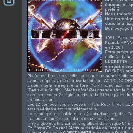
époque et qu
préféré.
Nous traiteron
Une chroniqu
vous fera réa
Bon voyage !
1981, Sacrame
Franck HAN
en 1986 !
Entre temps s
enfin la batt
LUCKETTA
! 
enregistre de
DOKKEN
) rep
Plutôt une bonne nouvelle pour sortir un premier albu
avaient déjà travaillé et travaillaient pour
AC/DC
,
SCORP
L’album sera enregistré à New YORK avec aux ma
(Bearsville Studio).
Mechanical Resonance
sort le 8 
avec seulement 2 singles atteindra la 31ème place du Bi
premier album.
Les 12 compositions propose un Hard-Rock N’ Roll racé t
est un véritable atout supplémentaire !
La rythmique est solide et les 2 guitaristes régalent l’a
mettent en lumière les talents de ces musiciens !
Il n’y a que des hits sur ce long album de presque 54 mi
Ez Come Ez Go
(Ah! l’écriture bariolée de l’anglais su
comparaison avec
GREAT WHITE
me saute à l’oreille… 