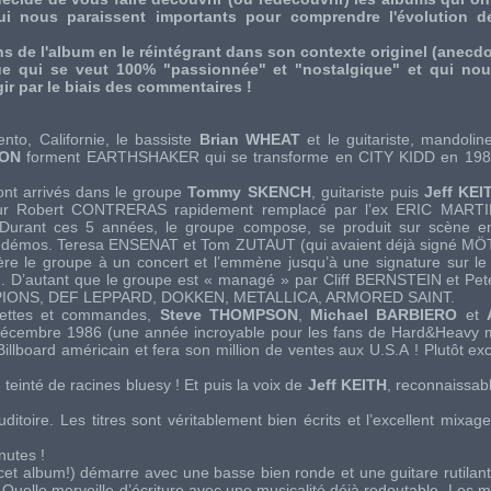
i nous paraissent importants pour comprendre l'évolution de
s de l'album en le réintégrant dans son contexte originel (anecdote
e qui se veut 100% "passionnée" et "nostalgique" et qui nous
gir par le biais des commentaires !
nto, Californie, le bassiste
Brian WHEAT
et le guitariste, mandoline
NON
forment
EARTHSHAKER
qui se transforme en
CITY KIDD
en 198
ont arrivés dans le groupe
Tommy SKENCH
, guitariste puis
Jeff KEI
eur
Robert CONTRERAS
rapidement remplacé par l’ex
ERIC MART
Durant ces 5 années, le groupe compose, se produit sur scène en 
s démos.
Teresa ENSENAT
et
Tom ZUTAUT
(qui avaient déjà signé
MÖ
ère le groupe à un concert et l’emmène jusqu’à une signature sur le
m. D’autant que le groupe est « managé » par
Cliff BERNSTEIN
et
Pe
IONS
,
DEF LEPPARD
,
DOKKEN
,
METALLICA
,
ARMORED SAINT
.
nettes et commandes,
Steve THOMPSON
,
Michael BARBIERO
et
décembre 1986 (une année incroyable pour les fans de Hard&Heavy m
llboard américain et fera son million de ventes aux U.S.A ! Plutôt exc
einté de racines bluesy ! Et puis la voix de
Jeff KEITH
, reconnaissab
uditoire. Les titres sont véritablement bien écrits et l’excellent mixag
nutes !
r cet album!) démarre avec une basse bien ronde et une guitare rutilant
Quelle merveille d’écriture avec une musicalité déjà redoutable. Les m