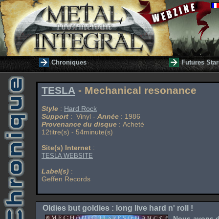
Chroniques
Futures Star
TESLA
- Mechanical resonance
Style
:
Hard Rock
Support
: Vinyl -
Année
: 1986
Provenance du disque
: Acheté
12titre(s) - 54minute(s)
Site(s) Internet
:
TESLA WEBSITE
Label(s)
:
Geffen Records
Oldies but goldies : long live hard n' roll !
Nous avons dé