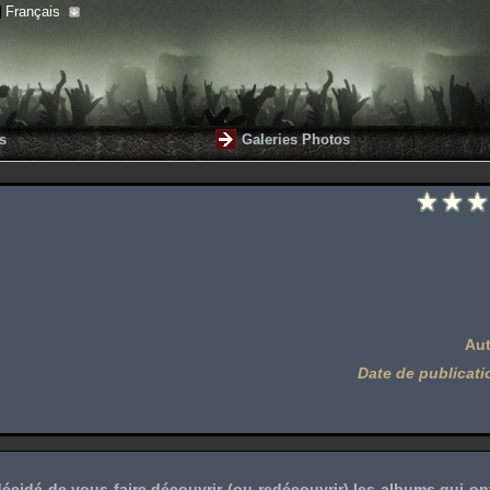
Français
s
Galeries Photos
Aut
Date de publicati
cidé de vous faire découvrir (ou redécouvrir) les albums qui o