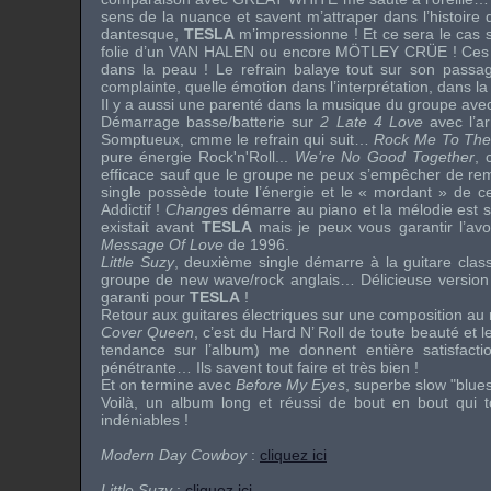
sens de la nuance et savent m’attraper dans l’histoire
dantesque,
TESLA
m’impressionne ! Et ce sera le cas su
folie d’un
VAN HALEN
ou encore
MÖTLEY CRÜE
! Ces 
dans la peau ! Le refrain balaye tout sur son passa
complainte, quelle émotion dans l’interprétation, dans l
Il y a aussi une parenté dans la musique du groupe ave
Démarrage basse/batterie sur
2 Late 4 Love
avec l’ar
Somptueux, cmme le refrain qui suit…
Rock Me To The
pure énergie Rock'n'Roll...
We’re No Good Together
, 
efficace sauf que le groupe ne peux s’empêcher de re
single possède toute l’énergie et le « mordant » de 
Addictif !
Changes
démarre au piano et la mélodie est sup
existait avant
TESLA
mais je peux vous garantir l’av
Message Of Love
de 1996.
Little Suzy
, deuxième single démarre à la guitare clas
groupe de new wave/rock anglais… Délicieuse version vr
garanti pour
TESLA
!
Retour aux guitares électriques sur une composition au r
Cover Queen
, c’est du Hard N’ Roll de toute beauté e
tendance sur l’album) me donnent entière satisfacti
pénétrante… Ils savent tout faire et très bien !
Et on termine avec
Before My Eyes
, superbe slow "blues
Voilà, un album long et réussi de bout en bout qui 
indéniables !
Modern Day Cowboy
:
cliquez ici
Little Suzy
:
cliquez ici