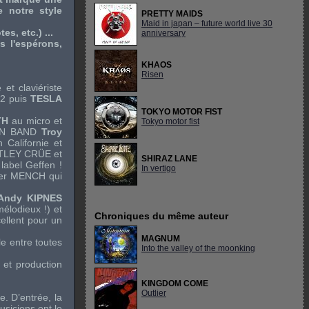
 notre style
PRETTY MAIDS
Maid in japan – future world live 30
s, etc.) ...
anniversary
 l'espérons,
KHAOS
Risen
 et claviériste
2 puis
TESLA
TOKYO MOTOR FIST
TH
au micro et
Tokyo motor fist
IN BAND
Troy
Californie et
TLEY CRÜE
et
SHIRAZ LANE
 label
Geffen
!
In vertigo
ter MENCH
qui
Andy KIPNES
élodieux !) et
Chroniques du même auteur
ellent pour un
MAGNUM
le entre toutes
Into the valley of the moonking
e et production
KINGDOM COME
Outlier
e. D’entrée, la
usiciens ont le