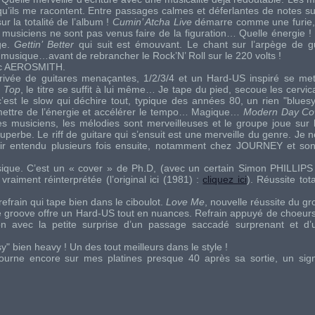
 qu’ils me racontent. Entre passages calmes et déferlantes de notes su
r la totalité de l’album !
Cumin’ Atcha Live
démarre comme une furie, 
musiciens ne sont pas venus faire de la figuration… Quelle énergie ! 
ge.
Gettin’ Better
qui suit est émouvant. Le chant sur l’arpège de g
a musique…avant de rebrancher le Rock’N’ Roll sur le 220 volts !
c
AEROSMITH
.
rivée de guitares menaçantes, 1/2/3/4 et un Hard-US inspiré se m
 Top
, le titre se suffit à lui même… Je tape du pied, secoue les cervica
c’est le slow qui déchire tout, typique des années 80, un rien "blues
mettre de l’énergie et accélérer le tempo… Magique…
Modern Day C
ces musiciens, les mélodies sont merveilleuses et le groupe joue su
erbe. Le riff de guitare qui s’ensuit est une merveille du genre. Je ne 
oir entendu plusieurs fois ensuite, notamment chez
JOURNEY
et son
sique. C’est un « cover » de
Ph.D
, (avec un certain
Simon PHILLIPS
aiment réinterprétée (l’original ici (1981) :
cliquez ici
). Réussite tot
efrain qui tape bien dans le ciboulot.
Love Me
, nouvelle réussite du gr
t le groove offre un Hard-US tout en nuances. Refrain appuyé de choeur
on avec la petite surprise d’un passage saccadé surprenant et d’u
y" bien heavy ! Un des tout meilleurs dans le style !
tourne encore sur mes platines presque 40 après sa sortie, un sig