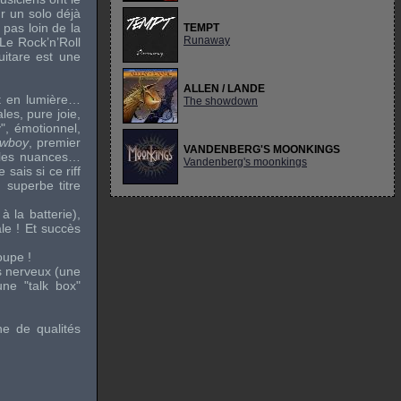
r un solo déjà
pas loin de la
TEMPT
Runaway
Le Rock’n’Roll
uitare est une
ALLEN / LANDE
et en lumière…
The showdown
les, pure joie,
y", émotionnel,
owboy
, premier
VANDENBERG'S MOONKINGS
r les nuances…
Vandenberg's moonkings
sais si ce riff
 superbe titre
à la batterie),
ale ! Et succès
oupe !
s nerveux (une
ne "talk box"
ne de qualités