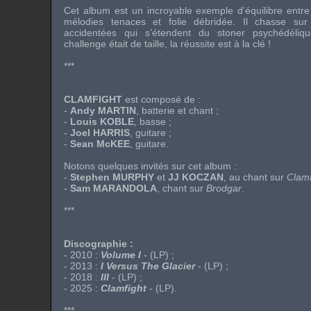
Cet album est un incroyable exemple d’équilibre entre 
mélodies tenaces et folie débridée. Il chasse su
accidentées qui s’étendent du stoner psychédéli
challenge était de taille, la réussite est à la clé !
***
CLAMFIGHT
est composé de :
-
Andy MARTIN
, batterie et chant ;
-
Louis KOBLE
, basse ;
-
Joel HARRIS
, guitare ;
-
Sean McKEE
, guitare.
Notons quelques invités sur cet album :
-
Stephen MURPHY
et
JJ KOCZAN
, au chant sur
Clamf
-
Sam MARANDOLA
, chant sur
Brodgar
.
***
Discographie :
- 2010 :
Volume I
- (LP) ;
- 2013 :
I Versus The Glacier
- (LP) ;
- 2018 :
III
- (LP) ;
- 2025 :
Clamfight
- (LP).
***