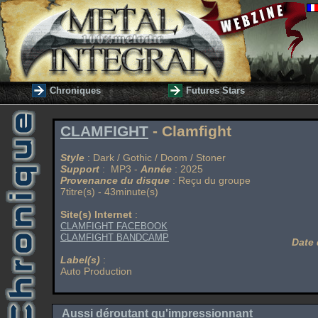
Chroniques
Futures Stars
CLAMFIGHT
- Clamfight
Style
: Dark / Gothic / Doom / Stoner
Support
: MP3 -
Année
: 2025
Provenance du disque
: Reçu du groupe
7titre(s) - 43minute(s)
Site(s) Internet
:
CLAMFIGHT FACEBOOK
CLAMFIGHT BANDCAMP
Date 
Label(s)
:
Auto Production
Aussi déroutant qu'impressionnant