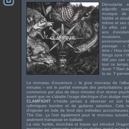
Déroutante e
adjectifs sus
musique d
fidélité et sinc
même et ses d
En effet, ce
ans d’exist
musiciens, 
environnement
passage :
« 
time / How lon
things sure / 
Will you can »
tout ce temp
durer ? Rien d
tu as. Y parvie
Le morceau d’ouverture – le gros morceau de l’alb
minutes – est le parfait exemple des perturbations qu
commence par plus de deux minutes d’un stoner psychéd
avant que ne s’abatte l’orage électrique d’un sludge met
CLAMFIGHT
n’hésite jamais à déverser un son b
rythmiques lourdes et de guitares saturées. Cela 
d’injecter en toile de fond des mélodies accrocheuses. 
The Oar
, ça l’est également pour le morceau suivant
aisément transposé en ballade.
La voix hurlée, écorchée et basse qui introduit
Drago
morceau qui emprunte autant au sludge metal qu’au ha