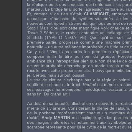
la réplique punk des choristes qui t’enfoncent les paro
marteau. Le bridge final porte l’agression verbale au ra
Et, comme si de rien n’était,
CLAMFIGHT
, embraye s
acoustique réhaussée de synthés violonnés. Je les
nouveau contrepied instrumental qui nous permet de res
Stop ! Mais d’où sort cette magnifique voix chaude e
Tooth
? Sérieux, je croirais entendre un mélange de
STEELE
(
TYPE O NEGATIVE
). Quoi qu’il en soit, c
première partie, progresse comme une machine primit
naturelle – un autre mélange improbable de furie et de 
Ca y est ! Vingt ans après les premières répétitio
compose enfin le titre au nom du groupe. Forcém
ambiance plus introspective bien que non dénuée de gr
de cet improbable décrochage en mode thrash metal à
recolle avec cette propension ultra-heavy qui imbibe leu
je. Certes, mais surtout jouissif.
Le titre de clôture n’échappe pas à la règle et pointe 
soufflent le chaud et le froid.
Redtail
est même un spéci
ses passages harmoniques, mélodiques, écrasants ou 
sans fin. Du grand art !
Au-delà de sa beauté, l’illustration de couverture réali
mérite de s’y arrêter. Considérant le thème de l’album,
de la pochette représentaient chacun un membre du
réalité,
Andy MARTIN
m’a expliqué que les paroles o
des images naturelles et notamment aux symboles ani
scarabée représente pour lui le cycle de la mort et du 