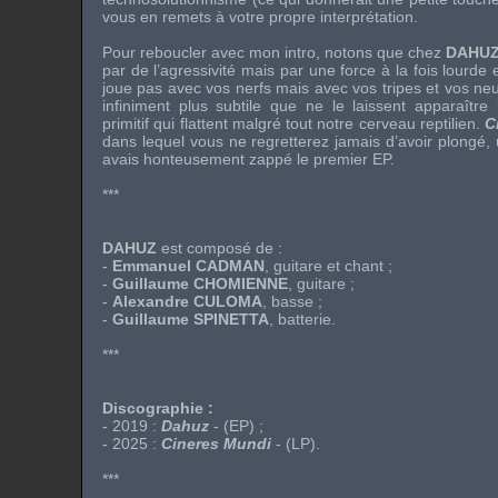
vous en remets à votre propre interprétation.
Pour reboucler avec mon intro, notons que chez
DAHU
par de l’agressivité mais par une force à la fois lourde 
joue pas avec vos nerfs mais avec vos tripes et vos ne
infiniment plus subtile que ne le laissent apparaître 
primitif qui flattent malgré tout notre cerveau reptilien.
C
dans lequel vous ne regretterez jamais d’avoir plongé, 
avais honteusement zappé le premier EP.
***
DAHUZ
est composé de :
-
Emmanuel CADMAN
, guitare et chant ;
-
Guillaume CHOMIENNE
, guitare ;
-
Alexandre CULOMA
, basse ;
-
Guillaume SPINETTA
, batterie.
***
Discographie :
- 2019 :
Dahuz
- (EP) ;
- 2025 :
Cineres Mundi
- (LP).
***