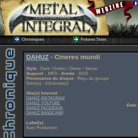
Chroniques
Futures Stars
DAHUZ
- Cineres mundi
Style
: Dark / Gothic / Doom / Stoner
Support
: MP3 -
Année
: 2025
Provenance du disque
: Reçu du groupe
5titre(s) - 63minute(s)
Site(s) Internet
:
DAHUZ INSTAGRAM
DAHUZ YOUTUBE
Date 
DAHUZ FACEBOOK
DAHUZ BANDCAMP
Label(s)
:
Auto Production