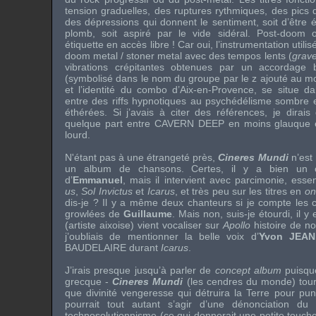
tension graduelles, des ruptures rythmiques, des pics 
des dépressions qui donnent le sentiment, soit d’être
plomb, soit aspiré par le vide sidéral. Post-doom 
étiquette en accès libre ! Car oui, l’instrumentation utili
doom metal / stoner metal avec des tempos lents (
grav
vibrations crépitantes obtenues par un accordage 
(symbolisé dans le nom du groupe par le z ajouté au mot
et l’identité du combo d’Aix-en-Provence, se situe d
entre des riffs hypnotiques au psychédélisme sombre 
éthérées. Si j’avais à citer des références, je dirai
quelque part entre
CAVERN DEEP
en moins glauque
lourd.
N'étant pas à une étrangeté près,
Cineres Mundi
n’est 
un album de chansons. Certes, il y a bien un 
d’
Emmanuel
, mais il intervient avec parcimonie, essen
us
,
Sol Invictus
et
Icarus
, et très peu sur les titres en
on
dis-je ? Il y a même deux chanteurs si je compte les co
growlées de
Guillaume
. Mais non, suis-je étourdi, il y
(artiste aixoise) vient vocaliser sur
Apollo
histoire de no
j’oubliais de mentionner la belle voix d’
Yvon JEAN
BAUDELAIRE
durant
Icarus
.
J’irais presque jusqu’à parler de
concept album
puisque
grecque -
Cineres Mundi
(les cendres du monde) tourn
que divinité vengeresse qui détruira la Terre pour pun
pourrait tout autant s’agir d’une dénonciation du 
technosolutionnisme (ce qui donnerait une petite touc