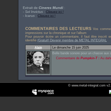
Extrait de
Cineres Mundi
:
-
Sol Invictus
:
Cliquez ici !
-
Icarus
:
Cliquez ici !
COMMENTAIRES DES LECTEURS
Vos comment
impressions sur la chronique et sur l'album
Pour pouvoir écrire un commentaire, il faut être inscrit 
identifié
(Gratuit) Devenir membre de METAL INTEGRAL
Le dimanche 15 juin 2025
Alain
Belle bande sonore pour un chasse aux 
Commentaire de
Pumpkin-T
:
Au dah
© www.metal-integral.com v2.5