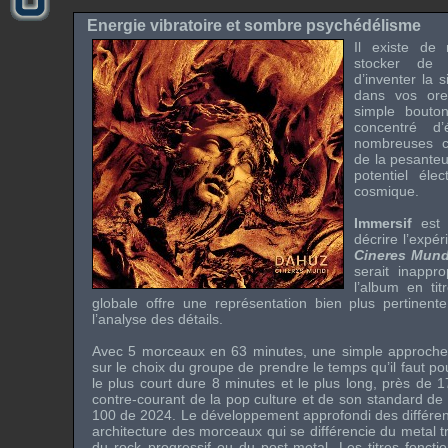
Energie vibratoire et sombre psychédélisme
Il existe de
stocker de 
d’inventer la 
dans vos ore
simple bouto
concentré d
nombreuses ca
de la pesanteu
potentiel éle
cosmique.
Immersif
est l
décrire l’expé
Cineres Mund
serait inappro
l’album en tit
globale offre une représentation bien plus pertinen
l’analyse des détails.
Avec 5 morceaux en 63 minutes, une simple approche 
sur le choix du groupe de prendre le temps qu’il faut po
le plus court dure 8 minutes et le plus long, près de 
contre-courant de la pop culture et de son standard de 3
100 de 2024. Le développement approfondi des différen
architecture des morceaux qui se différencie du metal t
du rock progressif ou du post-metal. Les titres fonct