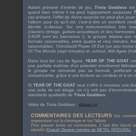
Autant prévenir d’entrée de jeu,
Trivia Goddess
est 
quand bien même il ne peut logiquement surpasser
cas présent, l’effet de divine surprise ne peut plus jouer
l’album pour ce qu’il est, c’est-à-dire un excellent ren
décrite ci-dessus. Sur une instrumentation très m
(claviers vintage, guitare acoustique) et des harmonies
d’AOR sont les bienvenus !), le groupe déploie son r
formats raisonnables, entre quatre et cinq minutes. Av
raisonnables : l’introductif
Power Of Eve
(un peu moins d
Of The Woods
(sept minutes) et, surtout,
Mét Agwe
(hui
Dans tous les cas de figure,
YEAR OF THE GOAT
con
une parfaite maîtrise d’un potentiel émotionnel littéra
le groupe ne réinvente pas sa formule, préférant 
convaincante, grâce à une écriture au cordeau et à un r
Si
YEAR OF THE GOAT
veut s’offrir à nouveau une du
une suite de cet étiage, on n’y voit pas d’inconvénient
standards qualitatifs de
Trivia Goddess
.
Vidéo de
Trivia Goddess
:
cliquez ici
COMMENTAIRES DES LECTEURS
Vos comment
impressions sur la chronique et sur l'album
Pour pouvoir écrire un commentaire, il faut être inscrit 
identifié
(Gratuit) Devenir membre de METAL INTEGRAL