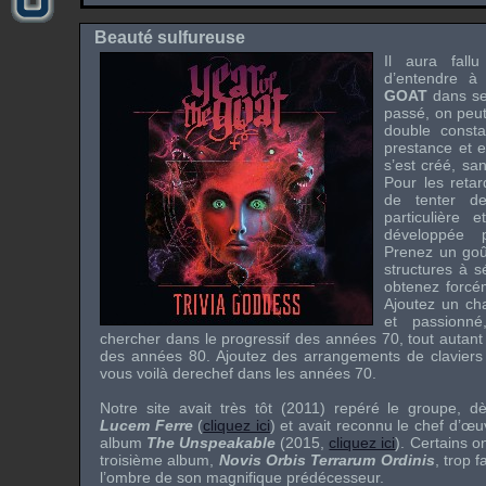
Beauté sulfureuse
Il aura fall
d’entendre 
GOAT
dans se
passé, on peut
double consta
prestance et ef
s’est créé, sa
Pour les retard
de tenter de
particulière e
développée 
Prenez un goût
structures à s
obtenez forc
Ajoutez un cha
et passionn
chercher dans le progressif des années 70, tout autan
des années 80. Ajoutez des arrangements de claviers
vous voilà derechef dans les années 70.
Notre site avait très tôt (2011) repéré le groupe, 
Lucem Ferre
(
cliquez ici
) et avait reconnu le chef d’
album
The Unspeakable
(2015,
cliquez ici
). Certains 
troisième album,
Novis Orbis Terrarum Ordinis
, trop 
l’ombre de son magnifique prédécesseur.