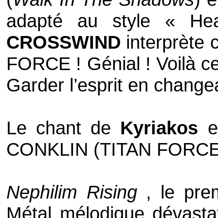
adapté au style « He
CROSSWIND
interprète c
FORCE
! Génial ! Voilà c
Garder l’esprit en change
Le chant de
Kyriakos
es
CONKLIN
(
TITAN FORC
Nephilim Rising
, le pre
Métal mélodique dévastat