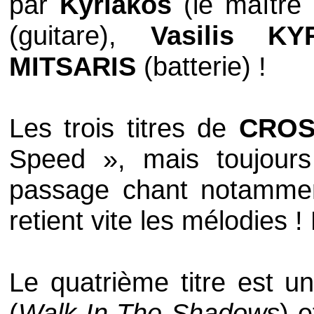
par
Kyriakos
(le maître
(guitare),
Vasilis 
MITSARIS
(batterie) !
Les trois titres de
CROS
Speed », mais toujours 
passage chant notamment
retient vite les mélodies !
Le quatrième titre est u
(
Walk In The Shadows
) e