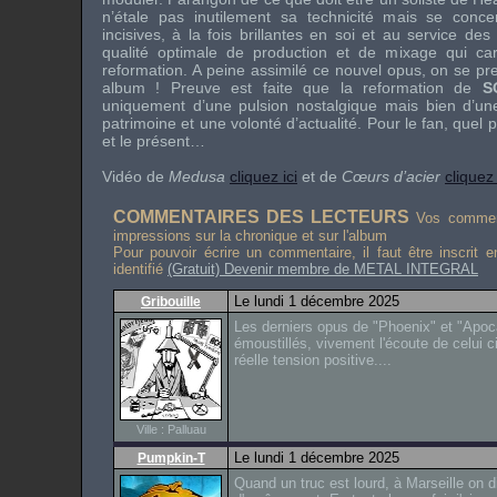
n’étale pas inutilement sa technicité mais se conce
incisives, à la fois brillantes en soi et au service de
qualité optimale de production et de mixage qui car
reformation. A peine assimilé ce nouvel opus, on se pr
album ! Preuve est faite que la reformation de
S
uniquement d’une pulsion nostalgique mais bien d’une
patrimoine et une volonté d’actualité. Pour le fan, quel 
et le présent…
Vidéo de
Medusa
cliquez ici
et de
Cœurs d’acier
cliquez 
COMMENTAIRES DES LECTEURS
Vos comment
impressions sur la chronique et sur l'album
Pour pouvoir écrire un commentaire, il faut être inscrit 
identifié
(Gratuit) Devenir membre de METAL INTEGRAL
Le lundi 1 décembre 2025
Gribouille
Les derniers opus de "Phoenix" et "Apoc
émoustillés, vivement l'écoute de celui ci 
réelle tension positive....
Ville : Palluau
Le lundi 1 décembre 2025
Pumpkin-T
Quand un truc est lourd, à Marseille on d