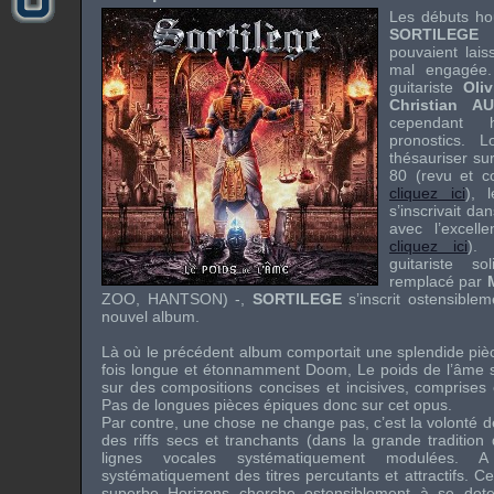
Les débuts ho
SORTILEGE
d
pouvaient laiss
mal engagée.
guitariste
Oli
Christian A
cependant 
pronostics. 
thésauriser su
80 (revu et c
cliquez ici
), 
s’inscrivait d
avec l’excell
cliquez ici
).
guitariste s
remplacé par
ZOO
,
HANTSON
) -,
SORTILEGE
s’inscrit ostensible
nouvel album.
Là où le précédent album comportait une splendide piè
fois longue et étonnamment Doom, Le poids de l’âme 
sur des compositions concises et incisives, comprises e
Pas de longues pièces épiques donc sur cet opus.
Par contre, une chose ne change pas, c’est la volonté 
des riffs secs et tranchants (dans la grande traditio
lignes vocales systématiquement modulées. A
systématiquement des titres percutants et attractifs. C
superbe Horizons cherche ostensiblement à se dote