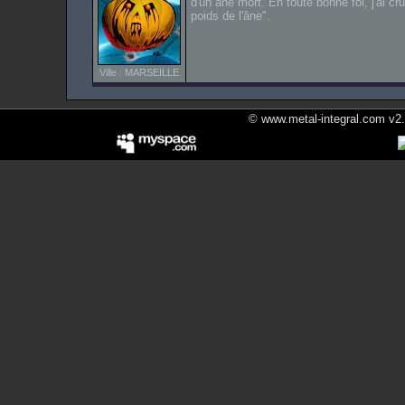
d'un âne mort. En toute bonne foi, j'ai cr
poids de l'âne".
Ville : MARSEILLE
© www.metal-integral.com v2.5