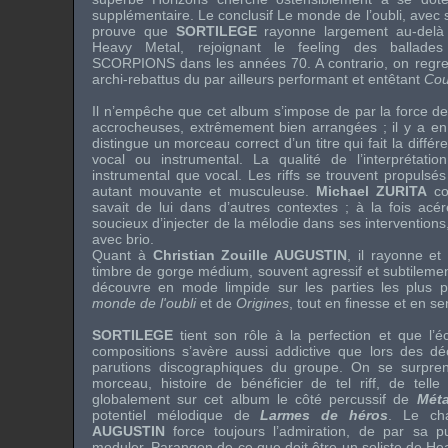
supplémentaire. Le conclusif Le monde de l’oubli, avec
prouve que
SORTILEGE
rayonne largement au-delà 
Heavy Metal, rejoignant le feeling des ballades
SCORPIONS
dans les années 70. A contrario, on regret
archi-rebattus du par ailleurs performant et entêtant
Cou
Il n’empêche que cet album s’impose de par la force de
accrocheuses, extrêmement bien arrangées ; il y a en e
distingue un morceau correct d’un titre qui fait la différ
vocal ou instrumental. La qualité de l’interprétati
instrumental que vocal. Les riffs se trouvent propulsé
autant mouvante et musculeuse.
Michael ZURITA
co
savait de lui dans d’autres contextes ; à la fois acé
soucieux d’injecter de la mélodie dans ses interventions, 
avec brio.
Quant à
Christian Zouille AUGUSTIN
, il rayonne e
timbre de gorge médium, souvent agressif et subtilement
découvre en mode limpide sur les parties les plus
monde de l'oubli
et de
Origines
, tout en finesse et en se
SORTILEGE
tient son rôle à la perfection et que l’é
compositions s’avère aussi addictive que lors des d
parutions discographiques du groupe. On se surprend
morceau, histoire de bénéficier de tel riff, de telle
globalement sur cet album le côté percussif de
Mét
potentiel mélodique de
Larmes de héros
. Le c
AUGUSTIN
force toujours l’admiration, de par sa p
moduler. Parangon de ce que doit être un soliste de He