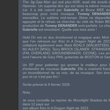
The Jig-Saw Man
qui suit plus AOR, avait été écarté 
Hammer
. Un superbe titre qui est dans la même mou
Lie
. Il a été coécrit par
Gabrielle
et
Bruce MEE
du 
beaucoup pour notre musique.
Tommy DENANDE
merveilles. Le sublime mid-tempo
Shine
ne dépareille
appuyée et le refrain va chercher du côté de
Robin B
production de
Tommy DENANDER
sont parfaits. Le cha
Gabrielle
est envoûtant. Quelle voix mes amis !
Hold On
est un duo émotionnel et magique avec
Mick
que l'on retrouve sur
Kiss In A Dragon Night
de 2023.
collaboré également avec
Mark BOALS
(
MALMSTEEN
Mc AULEY
(MSG),
Terry BROCK
(
SLAMER
,
STRANGE
(
FM
, OVERLAND,
GROUNDBRAKER
,
OZONE
). Les ar
sont l'œuvre de
Gary PIHL
guitariste de
BOSTON
et
Sa
Un EP pour patienter qui promet le meilleur pour la
d'entendre de nouveau
Gabrielle
. Elle a vraiment fra
un inconditionnel de sa voix, de sa musique. Son éno
jour et ce n'est pas fini !
Sortie prévue le 6 février 2026.
Nota :
Je vous conseille sa reprise de
Moonlight Shadow
de
dans 12 pays sur
son album
Kiss In A Dragon Night
de 2023.