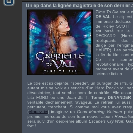
Un ep dans la lignée magistrale de son dernier 
Time To Die
est le 
DE VAL
. Le clip e
immense dédicace 
de Ridley SCOTT s
est basé sur la t
DECKARD (Harri
répliquants, des 
dirigé par l'énig
HAUER). Les parol
la fin du film sont c
Ce film sombr
révolutionnaire, 
moment avant de d
science fiction.
Le titre est ici déjanté, "speedé", un ouragan de riffs.
G
autant mis sa voix au service d'un Hard Rock'n'roll san
dévastatrice, tout semble hors de contrôle. Elle as
Lita FORD
ou une
Joan JETT
.
Tommy DENANDER
a
véritable déchaînement ravageur. Le refrain lui aussi
percutant, tranchant. Si comme moi vous avez cra
(
cliquez ici
) imaginez un
Good Morning Vietnam
puiss
premier morceau de son futur nouvel album
Revolutio
sera suivi d'un deuxième album
Escape's Cry Wolf
.
Gab
fort !