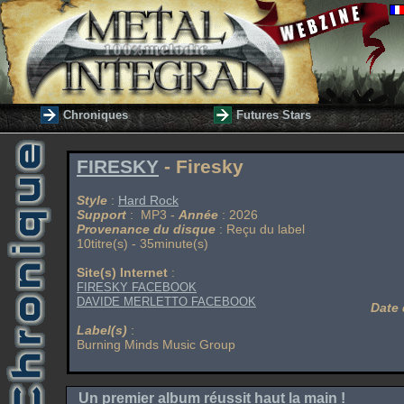
Chroniques
Futures Stars
FIRESKY
- Firesky
Style
:
Hard Rock
Support
: MP3 -
Année
: 2026
Provenance du disque
: Reçu du label
10titre(s) - 35minute(s)
Site(s) Internet
:
FIRESKY FACEBOOK
DAVIDE MERLETTO FACEBOOK
Date 
Label(s)
:
Burning Minds Music Group
Un premier album réussit haut la main !