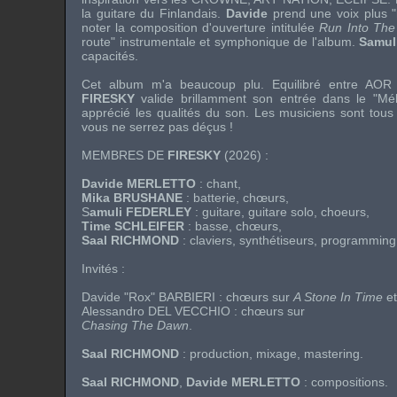
la guitare du Finlandais.
Davide
prend une voix plus "r
noter la composition d'ouverture intitulée
Run Into The
route" instrumentale et symphonique de l'album.
Samul
capacités.
Cet album m'a beaucoup plu. Equilibré entre AOR e
FIRESKY
valide brillamment son entrée dans le "Mél
apprécié les qualités du son. Les musiciens sont tous
vous ne serrez pas déçus !
MEMBRES DE
FIRESKY
(2026) :
Davide MERLETTO
: chant,
Mika BRUSHANE
: batterie, chœurs,
S
amuli FEDERLEY
: guitare, guitare solo, choeurs,
Time SCHLEIFER
: basse, chœurs,
Saal RICHMOND
: claviers, synthétiseurs, programmin
Invités :
Davide "Rox" BARBIERI
: chœurs sur
A Stone In Time
e
Alessandro DEL VECCHIO
: chœurs sur
Chasing The Dawn
.
Saal RICHMOND
: production, mixage, mastering.
Saal RICHMOND
,
Davide MERLETTO
: compositions.