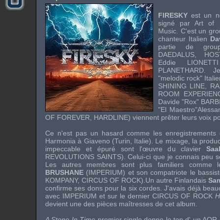
FIRESKY
est un no
signé par
Art of
Music
. C'est un gr
chanteur Italien
Da
partie de grou
DAEDALUS
,
HOS
Eddie LIONETTI
PLANETHARD
. Je
"melodic rock" Itali
SHINING LINE
,
RA
ROOM EXPERIEN
Davide "Rox" BARB
"El Maestro"
Aless
OF FOREVER
,
HARDLINE
) viennent prêter leurs voix p
Ce n'est pas un hasard comme les enregistrements e
Harmonia à Giaveno (Turin, Italie). Le mixage, la product
impeccable et épuré sont l'œuvre du clavier
Saa
REVOLUTIONS SAINTS
). Celui-ci que je connais peu 
Les autres membres sont plus familiers comme le
BRUSHANE
(
IMPERIUM
) et son compatriote le bassis
KOMPANY
,
CIRCUS OF ROCK
).Un autre Finlandais
Sa
confirme ses dons pour la six cordes. J'avais déjà beau
avec
IMPERIUM
et sur le dernier
CIRCUS OF ROCK
H
devient une des pièces maîtresses de cet album.
A Stone In Time
premier single donne le ton d' un AOR