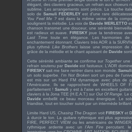
élégant, des claviers gracieux, un refrain aux choeurs ri
sublime. Les arrangements sont précis. La touche ital
solo de
Samuli FEDERLEY
est d'une rare délicatess
You Feel Me ?
est dans la même veine de la composi
soulignent la mélodie. La voix de
Davide MERLETTO
es
chanson transmet une douceur, une sérénité bienveillan
est radieux et suave.
FIRESKY
joue la tendresse ave
Last Time
toute en élégance. Les harmonies de l
enchantement étonnant. Claviers très AOR à la
SURVI
plus rythmé
Like Brothers
laisse une impression de 
grâce de la mélodie et le chant apaisant de
Davide
sont 
Cette sérénité ambiante se confirme sur
Together
une c
refrain soutenu par
Davide
est fastueux. L'AOR domine,
FIRESKY
sait me faire rentrer dans son monde.
Samuli
un solo superbe.
I'm Not Broken
sort un peu de l'unive
est mis sur un Hard FM dynamique avec plus de gu
l'Américaine. Ils se rapprochent de
WHEELS OF F
parfaitement !
Samuli
y est à l'aise en excellent guitari
claviers à la
Jona TEE
(
H.E.A.T.
) sur
Out Of Range
. Le 
Davide
embellit ce beau morceau énergique. Le solo
friandise, tout en toucher suivit par un intermède brillant 
Limite Hard US,
Chasing The Dragon
voit
FIRESKY
et
D
à durcir le ton. La guitare rythmique est plus agressiv
FIRE
,
PERFECT VIEW
ou les américains de
WINGER
rythmique ardente avec un
I'Am Fire
percutant. l
inspiration vers les
CROWNE
,
ART NATION
,
ECLIPSE
.