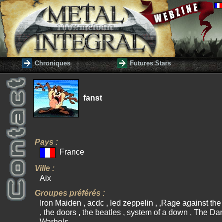
Chroniques
Futures Stars
fanst
Pays :
France
Ville :
Aix
Groupes préférés :
Iron Maiden , acdc , led zeppelin , ,Rage against th
, the doors , the beatles , system of a down , The D
Warhols