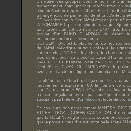
Un autre des groupes dont le nom franchit les
probablement notre meilleur représentant du s
albums Another return to ChurchHill et For the Sa
un large écho de par le monde et ont d’ailleurs été
CD avec des bonus. Son Métal était en parti influ
WITCHAMMER, plus proche de la vague Speed A
auto produit un 33t du nom de 1487, très bien p
proche d’un BLIND GUARDIAN du début. Aujo
recherché par les collectionneurs…
CONCEPTION, est le plus connu de nos représen
de Métal Mélodique surtout grâce à la signat
carrière chez NOISE. Roy Khan, le chanteur, est 
plus connu pour sa présence aujourd’hui au se
KAMELOT. Le bassiste initial de CONCEPTION
Death/Black, CREST OF DARKNESS et le guitariste
avec Jorn Lande une figure emblématique du Méta
Le phénomène Thrash eut également ses héros e
mouvement a explosé mi 80, le nombre de grou
jour. C’est le groupe EQUINOX qui eut la faveur du
parlaient régulièrement et par conséquent qui a
suscitant pas l’intérêt d’un Major, et faute de prom
De nos jours, des noms comme MANTRA, DISCI
STREET LEGAL, GREEN CARNATION et des tonne
que le Métal Norvégien n’a pas seulement existé 
que je pouvais vous dire sur notre belle scène Méta
Yngve.