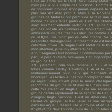
Faire un article sur le Hard Rock/ Heavy Métal t
n’est pas la plus simple des missions…Comme b
de nombreux groupes n’ont jamais dépassé le 
plus rare 45t Auto produit. Mais si la Norvège
groupes de Métal lui ont permis de se faire une s
monde. Si vous faites partis du Club des 30ten
avez sûrement entendu parler de TNT et de 
groupes ont été les pionniers du Mouvement Har
ambassadeurs ; d’autres plus obscures comme 
ou ROQUEFIRE n’ont pas eu cette chance. Ne pos
des sorties Norvégiennes, le présent texte est b
collection privée ; la vague Black Métal de la fin
mon attention, je ne m’y attarderai pas.
A tout seigneurs tout honneur ! Commençons par l
parti, le père du Métal Norvégien, Dag Ingebrigtse
du groupe TNT.
TNT justement, cela nous ramène à 1982 et u
tubes comme Harley Davidson, USA et la magn
Malheureusement pour ceux qui maîtrisent 
Norvégien, les textes leur seront incompréhensib
de regret, elles étaient pour le moins classiqu
renommée du groupe se fit avec le EP qui suivi l’
cette fois étaient en Anglais. Je ne me souviens
groupe décida rapidement de se séparer de Dag, p
d’origine Anglo Saxonne. C’est un Américain qu
Harnell du groupe JACKAL. Avec sa voix incroya
dans les aigus, il rassura vite le groupe et en 84 vi
Knight of the New Thunder, suivi de Tell no Tales 