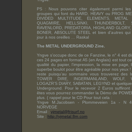
PS : Nous pouvons citer également parmi les
groupes qui font du HARD, HEAVY ou PROG 
DIVIDED MULTITUDE, ELEMENTS, METAL
QUAGMIRE, HELLSINKI, THUNDERBOLT,
RAVENLORD, PREDATORIA, HIGHLAND GLORY,
BONER, ABSOLUTE STEEL et bien d’autres qui p
jour à nos oreilles … Raskal
The METAL UNDERGROUND Zine.
Yngve s’occupe donc de ce Fanzine, le n° 4 est d
ces 24 pages en format A5 (en Anglais) est tout ce q
qualité du papier, l’impression, la mise en page, l
superbe boulot pour être agréable pour nos yeux !
reste puisqu’au sommaire vous trouverez des 
TOWER DIRE, INGERMANLAND, WOLF, W
LOGAZR’S DIARY, SABATAN, LEGYND et quelques 
Underground. Pour le recevoir 2 Euros suffiron
êtes vous pourrez commander la Démo de POWE
plus. ( rappel pour le CD Pour tout cela :
Yngve M.Jacobsen - Plommeveien 1a - N 
NORVEGE
Email :
yjmetal@frisurf.no
Site :
http://yjmetal.8m.com