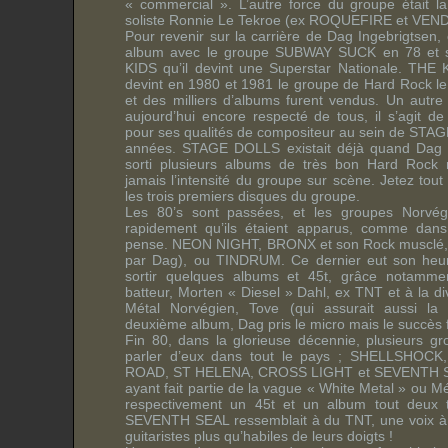
« commercial ». L’autre force du groupe était la
soliste Ronnie Le Tekroe (ex ROQUEFIRE et VEN
Pour revenir sur la carrière de Dag Ingebrigtsen, c
album avec le groupe SUBWAY SUCK en 78 et 
KIDS qu’il devint une Superstar Nationale. THE
devint en 1980 et 1981 le groupe de Hard Rock le
et des milliers d’albums furent vendus. Un autre
aujourd’hui encore respecté de tous, il s’agit d
pour ses qualités de compositeur au sein de STA
années. STAGE DOLLS existait déjà quand Dag 
sorti plusieurs albums de très bon Hard Rock m
jamais l’intensité du groupe sur scène. Jetez tou
les trois premiers disques du groupe.
Les 80’s sont passées, et les groupes Norvég
rapidement qu’ils étaient apparus, comme dan
pense. NEON NIGHT, BRONX et son Rock musclé,
par Dag), ou TINDRUM. Ce dernier eut son heure
sortir quelques albums et 45t, grâce notamme
batteur, Morten « Diesel » Dahl, ex TNT et à la di
Métal Norvégien, Tove (qui assurait aussi la
deuxième album, Dag pris le micro mais le succès f
Fin 80, dans la glorieuse décennie, plusieurs gr
parler d’eux dans tout le pays ; SHELLSHOC
ROAD, ST HELENA, CROSS LIGHT et SEVENTH SE
ayant fait partie de la vague « White Metal » ou Mét
respectivement un 45t et un album tout deux 
SEVENTH SEAL ressemblait à du TNT, une voix à 
guitaristes plus qu’habiles de leurs doigts !