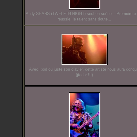
Andy SEARS (TWELFTH NIGHT) seul en scène... Première pa
réussie, le talent sans doute...
Avec Ipod ou juste son clavier, cette artiste nous aura conqu
(jtador !!!)