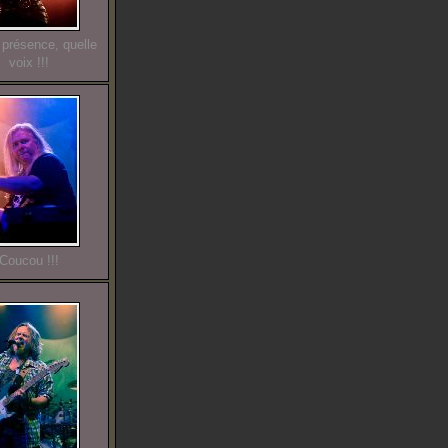
 présence, quelle
voix !!!
Coucou !!!