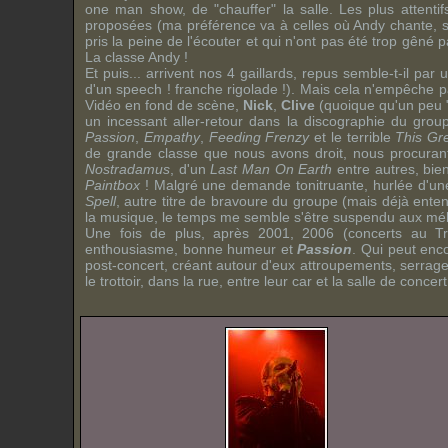
one man show
, de "chauffer" la salle. Les plus atten
proposées (ma préférence va à celles où
Andy
chante, s
pris la peine de l'écouter et qui n'ont pas été trop gêné pa
La classe
Andy
!
Et puis... arrivent nos 4 gaillards, repus semble-t-il p
d'un speech ! franche rigolade !). Mais cela n'empêche 
Vidéo
en fond de scène,
Nick
,
Clive
(quoique qu'un peu "
un incessant aller-retour dans la discographie du grou
Passion
,
Empathy
,
Feeding Frenzy
et le terrible
This Gr
de grande classe que nous avons droit, nous procuran
Nostradamus
, d'un
Last Man On Earth
entre autres, bie
Paintbox
! Malgré une demande tonitruante, hurlée d'une 
Spell
, autre titre de bravoure du groupe (mais déjà ente
la musique, le temps me semble s'être suspendu aux mélod
Une fois de plus, après 2001, 2006 (concerts au
T
enthousiasme, bonne humeur et
Passion
. Qui peut enc
post-concert, créant autour d'eux attroupements, serrag
le trottoir, dans la rue, entre leur car et la salle de conc