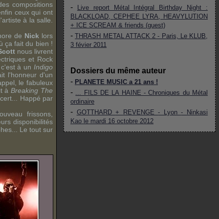
 des compositions
-
Live report
Métal Intégral
Birthday Night
:
nfin ceux qui ont
BLACKLOAD
,
CEPHEE LYRA
,
HEAVYLUTION
rtiste à la salle.
+
ICE SCREAM
& friends (guest)
-
onore de
Nick
lors
THRASH METAL ATTACK 2 - Paris, Le KLUB,
 ça fait du bien !
3 févier 2011
Scott
nous livrent
lectriques et
Rock
 c'est à un
Indigo
Dossiers du même auteur
it l'honneur d'un
-
PLANETE MUSIC
a 21 ans !
ppel, le fabuleux
it à
Breaking The
-
... FILS DE LA HAINE - Chroniques du
Métal
cert... Happé par
ordinaire
-
GOTTHARD
+
REVENGE
-
Lyon
-
Ninkasi
uveau frissons,
Kao
le mardi 16 octobre 2012
rs disponibilités
es... Le tout sur