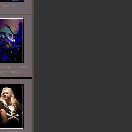
Yeah !!!
t Scott, heureux,
mme nous !!!