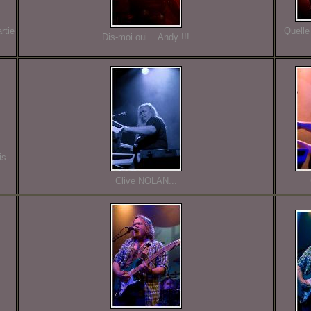
rtie
Quelle
Dis-moi oui... Andy !!!
is
Clive NOLAN...