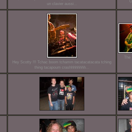
Oh
un clavier aussi...
The 
Hey Scotty !!! Tchac boom tchamm tacatacatacata tching
thing tacapoum crashhhhhhhh...