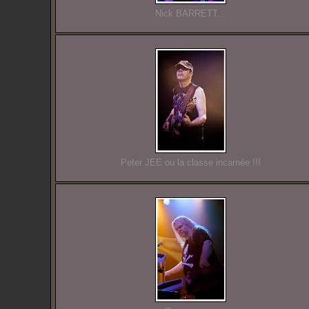
Nick BARRETT...
Peter JEE ou la classe incarnée !!!