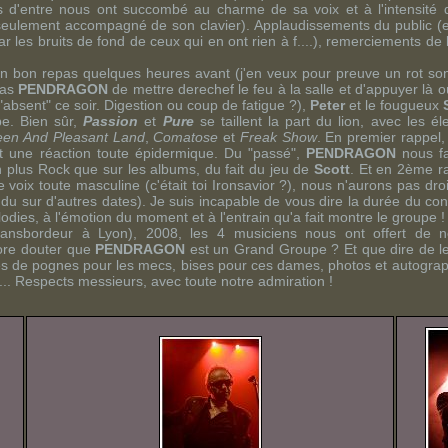
tifs d'entre nous ont succombé au charme de sa voix et à l'intensité
eulement accompagné de son clavier). Applaudissements du public (e
r les bruits de fond de ceux qui en ont rien à f....), remerciements de l'a
ar un bon repas quelques heures avant (j'en veux pour preuve un rot s
pas
PENDRAGON
de mettre derechef le feu à la salle et d'appuyer là où
absent" ce soir. Digestion ou coup de fatigue ?),
Peter
et le fougueux
pe. Bien sûr,
Passion
et
Pure
se taillent la part du lion, avec les é
een And Pleasant Land
,
Comatose
et
Freak Show
. En premier rappel,
t une réaction toute épidermique. Du "passé",
PENDRAGON
nous fa
n plus
Rock
que sur les albums, du fait du jeu de
Scott
. Et en 2ème ra
voix toute masculine (c'était toi
Ironsavior
?), nous n'aurons pas dro
ndu sur d'autres dates). Je suis incapable de vous dire la durée du con
ies, à l'émotion du moment et à l'entrain qu'a fait montre le groupe !
ransbordeur
à Lyon), 2008, les 4 musiciens nous ont offert de no
ore douter que
PENDRAGON
est un Grand Groupe ? Et que dire de leu
es de pognes pour les mecs, bises pour ces dames, photos et autograph
ert... Respects messieurs, avec toute notre admiration !