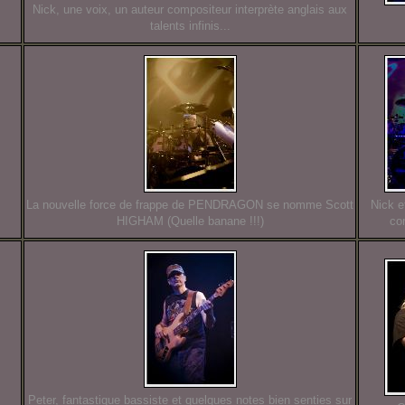
Nick, une voix, un auteur compositeur interprète anglais aux
talents infinis...
La nouvelle force de frappe de PENDRAGON se nomme Scott
Nick e
HIGHAM (Quelle banane !!!)
co
Peter, fantastique bassiste et quelques notes bien senties sur