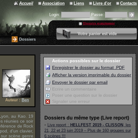
Accueil
Association
Liens
Livre d'or
Contacts
Login:
Passe:
S'inscrire gratuitement
0 article
Votre panier est vide
Valider votre panier
Dossiers
Actions possibles sur le dossier
Enregistrer le dossier au format .PDF
Afficher la version imprimable du dossier
Envoyer le dossier par email
Ecrire un commentaire
Poser une question sur le dossier
Auteur :
Ben
Signaler une erreur
Lyon, au
Kao
. 19
Dossiers du même type (Live report)
s réunies ce soir
-
Live report :
HELLFEST 2019 - CLISSON
, les
référence de Rock
21, 22 et 23 juin 2019 – Plus de 160 groupes sur
ipod
, d'un clavier,
e sur scène genre
6 scènes !!!