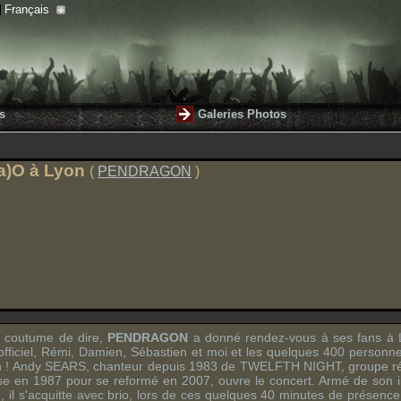
Français
s
Galeries Photos
a)O
à
Lyon
(
PENDRAGON
)
st coutume de dire,
PENDRAGON
a donné rendez-vous à ses fans à 
officiel, Rémi, Damien, Sébastien et moi et les quelques 400 personne
n
!
Andy SEARS
, chanteur depuis 1983 de
TWELFTH NIGHT
, groupe 
se en 1987 pour se reformé en 2007, ouvre le concert. Armé de son
h
, il s'acquitte avec brio, lors de ces quelques 40 minutes de présenc