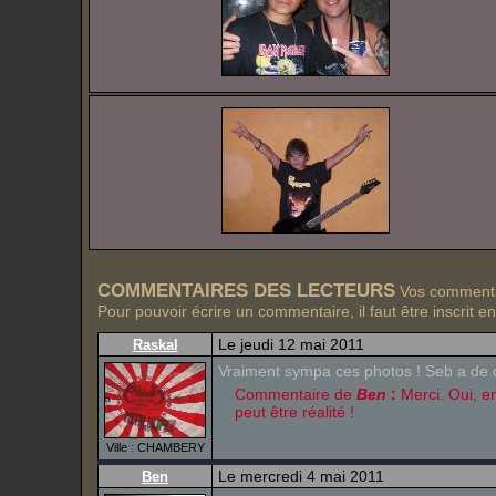
COMMENTAIRES DES LECTEURS
Vos commentai
Pour pouvoir écrire un commentaire, il faut être inscrit e
Le jeudi 12 mai 2011
Raskal
Vraiment sympa ces photos ! Seb a de 
Commentaire de
Ben
:
Merci. Oui, en
peut être réalité !
Ville : CHAMBERY
Le mercredi 4 mai 2011
Ben