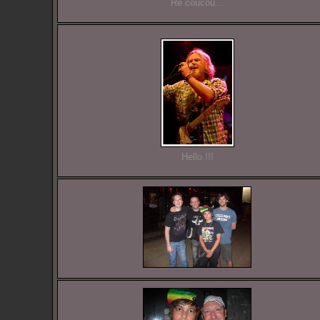
Re coucou...
Hello !!!