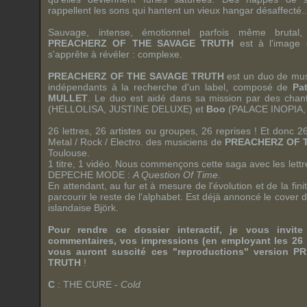
rappellent les sons qui hantent un vieux hangar désaffecté..
Sauvage, intense, émotionnel parfois même bruta
PREACHERZ OF THE SAVAGE TRUTH
est à l'image d
s'apprête à révéler : complexe.
PREACHERZ OF THE SAVAGE TRUTH
est un duo de musi
indépendants à la recherche d'un label, composé de
Pa
MULLET
. Le duo est aidé dans sa mission par des ch
(
HELLOLISA
,
JUSTINE DELUXE
) et
Boo
(
PALACE INOPIA
26 lettres, 26 artistes ou groupes, 26 reprises ! Et donc 2
Metal
/
Rock
/
Electro.
des musiciens de
PREACHERZ OF 
Toulouse.
1 titre, 1 vidéo. Nous commençons cette saga avec les lettr
DEPECHE MODE
:
A Question Of Time
.
En attendant, au fur et à mesure de l'évolution et de la fini
parcourir le reste de l'alphabet. Est déjà annoncé le
cover
islandaise
Björk
.
Pour rendre ce dossier interactif, je vous invit
commentaires, vos impressions (en employant les 26 le
vous auront suscité ces "reproductions" version
PR
TRUTH
!
C
:
THE CURE
-
Cold