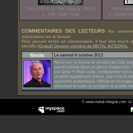
PREACHERZ OF THE SAVAGE TRUTH
PREACHERZ
C : THE CURE - Cold
D : DEPECHE
COMMENTAIRES DES LECTEURS
Vos commenta
impressions sur le dossier
Pour pouvoir écrire un commentaire, il faut être inscrit
identifié
(Gratuit) Devenir membre de METAL INTEGRAL
Le samedi 6 octobre 2012
Rémifm
Alors moi, je trouve la version de Cold su
paraît normal dans ce genre d'approche, 
son âme !!! Mais voilà, réinterpréter est à 
un petit supplément d'âme, soit c'est la dé
approche audacieuse, difficile et courage
attendant la suite, je souligne la qualité de
© www.metal-integral.com v2.5