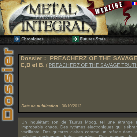
Chroniques
Futures Stars
Dossier :
PREACHERZ OF THE SAVAGE
C,D et B.
(
PREACHERZ OF THE SAVAGE TRUT
Date de publication
: 06/10/2012
Un inquiétant son de
Taurus Moog
, tel une étrange 
improbable chaos. Des rythmes électroniques qui s'ébra
vacillante. Des guitares claires comme un refuge dans le
qu'elles deviennent furies saturées. Des nappes de s