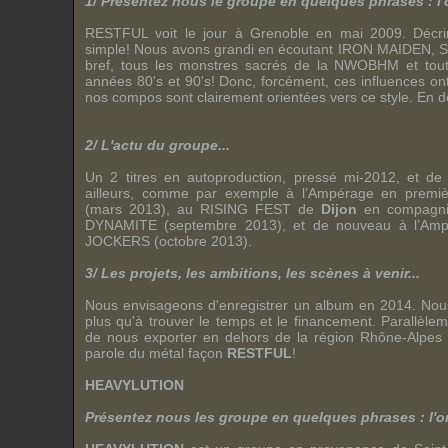
1/ Présentez nous le groupe en quelques phrases : l'or
RESTFUL
voit le jour à Grenoble en mai 2009. Décri
simple! Nous avons grandi en écoutant
IRON MAIDEN
,
bref, tous les monstres sacrés de la
NWOBHM
et tout
années 80's et 90's! Donc, forcément, ces influences ont
nos compos sont clairement orientées vers ce style. En 
2/ L'actu du groupe...
Un 2 titres en autoproduction, pressé mi-2012, et de
ailleurs, comme par exemple à l’
Ampérage
en premiè
(mars 2013), au
RISING FEST
de
Dijon
en compagn
DYNAMITE
(septembre 2013), et de nouveau à l’
Amp
JOCKERS
(octobre 2013).
3/ Les projets, les ambitions, les scènes à venir...
Nous envisageons d'enregistrer un album en 2014. Nous
plus qu'à trouver le temps et le financement. Parallèle
de nous exporter en dehors de la région
Rhône-Alpes
parole du métal façon
RESTFUL
!
HEAVYLUTION
Présentez nous les groupe en quelques phrases : l'orig