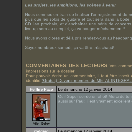
Les projets, les ambitions, les scènes à venir
Nous sommes en train de finaliser l'enregistrement de no
plus que les solos de guitare et tout sera dans la boite
CD l'an prochain, et d'enchaîner une série de concert
line-up
sera au complet, ça va bouger méchamment!!
Nous avons d'ores et déjà pris rendez-vous au
headbang
Soyez nombreux samedi, ça va être très chaud!
COMMENTAIRES DES LECTEURS
Vos comment
impressions sur le dossier
Pour pouvoir écrire un commentaire, il faut être inscri
identifié
(Gratuit) Devenir membre de METAL INTEGRAL
Le dimanche 12 janvier 2014
Hellfire Paco
Oui! Super soirée en effet! Merci de ton
aussi sur Paul: il est vraiment excellent 
Ville : Belley
Le dimanche 12 janvier 2014
rodgard