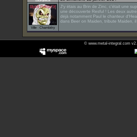
J'y étais au Brin de Zinc, c’était une s
une découverte Resful ! Les deux autre
déjà notamment Paul le chanteur d'Heav
dans Beer on Maiden, tribute Maiden, il a
Ville : Chambéry
© www.metal-integral.com v2.5