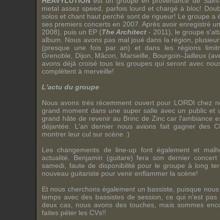
HEAVYLUTION
est un groupe en provenance de Saint-E
metal
assez
speed
, parfois lourd et chargé à bloc! Dou
solos et chant haut perché sont de rigueur! Le groupe a 
ses premiers concerts en 2007. Après avoir enregistré u
2008), puis un
EP
(
The Architect
- 2011), le groupe s'a
album. Nous avons pas mal joué dans la région, plusie
(presque une fois par an) et dans les régions limitr
Grenoble, Dijon, Mâcon, Marseille, Bourgoin-Jailleux (av
avons déjà croisé tous les groupes qui seront avec nous
complètent à merveille!
L'actu du groupe
Nous avons très récemment ouvert pour
LORDI
chez no
grand moment dans une super salle avec un public et 
grand hâte de revenir au
Brinc de Zinc
car l'ambiance est
déjantée. L'an dernier nous avions fait gagner des 
montrer leur cul sur scène :)
Les changements de
line-up
font également et malh
actualité.
Benjamin
(guitare) fera son dernier concer
samedi, faute de disponibilité pour le groupe à long 
nouveau guitariste pour venir enflammer la scène!
Et nous cherchons également un bassiste, puisque nous
temps avec des bassistes de session, ce qui n'est pas 
deux cas, nous avons des touches, mais sommes encor
faites péter les CVs!!