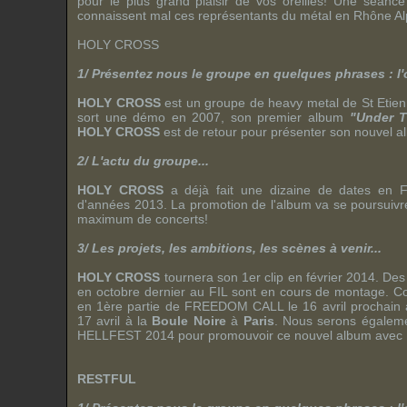
pour le plus grand plaisir de vos oreilles! Une séanc
connaissent mal ces représentants du métal en Rhône Al
HOLY CROSS
1/ Présentez nous le groupe en quelques phrases : l'or
HOLY CROSS
est un groupe de heavy metal de St Etie
sort une démo en 2007, son premier album
"Under T
HOLY CROSS
est de retour pour présenter son nouvel 
2/ L'actu du groupe...
HOLY CROSS
a déjà fait une dizaine de dates en F
d'années 2013. La promotion de l'album va se poursuivr
maximum de concerts!
3/ Les projets, les ambitions, les scènes à venir...
HOLY CROSS
tournera son 1er clip en février 2014. Des 
en octobre dernier au FIL sont en cours de montage. C
en 1ère partie de
FREEDOM CALL
le 16 avril prochain
17 avril à la
Boule Noire
à
Paris
. Nous serons égaleme
HELLFEST 2014
pour promouvoir ce nouvel album avec
RESTFUL