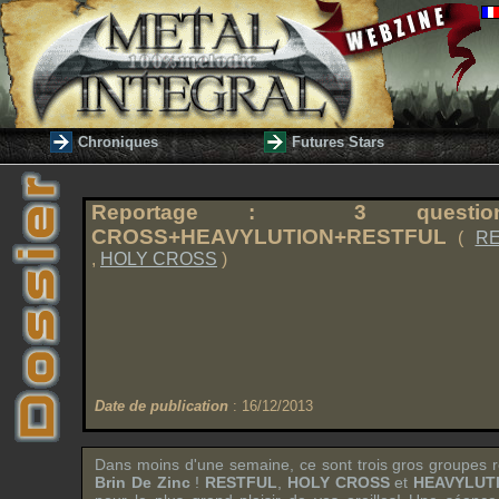
Chroniques
Futures Stars
Reportage : 3 question
CROSS+HEAVYLUTION+RESTFUL
(
RE
,
HOLY CROSS
)
Date de publication
: 16/12/2013
Dans moins d'une semaine, ce sont trois gros groupes r
Brin De Zinc
!
RESTFUL
,
HOLY CROSS
et
HEAVYLUT