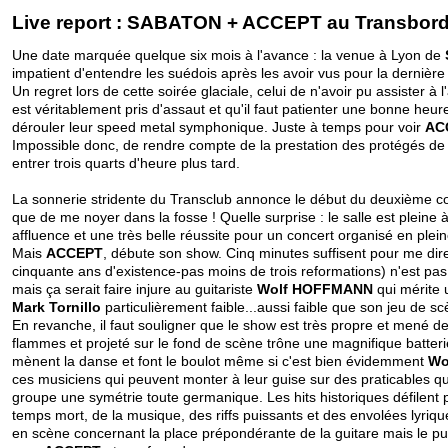
Live report :
SABATON
+
ACCEPT
au Transbord
Une date marquée quelque six mois à l'avance : la venue à Lyon de
impatient d'entendre les suédois après les avoir vus pour la dernière
Un regret lors de cette soirée glaciale, celui de n'avoir pu assister à
est véritablement pris d'assaut et qu'il faut patienter une bonne heur
dérouler leur speed metal symphonique. Juste à temps pour voir
AC
Impossible donc, de rendre compte de la prestation des protégés d
entrer trois quarts d'heure plus tard.
La sonnerie stridente du Transclub annonce le début du deuxième conc
que de me noyer dans la fosse ! Quelle surprise : le salle est pleine à c
affluence et une très belle réussite pour un concert organisé en plei
Mais
ACCEPT
, débute son show. Cinq minutes suffisent pour me dir
cinquante ans d'existence-pas moins de trois reformations) n'est pas ma
mais ça serait faire injure au guitariste
Wolf HOFFMANN
qui mérite 
Mark Tornillo
particulièrement faible...aussi faible que son jeu de sc
En revanche, il faut souligner que le show est très propre et mené d
flammes et projeté sur le fond de scène trône une magnifique batter
mènent la danse et font le boulot même si c'est bien évidemment
Wo
ces musiciens qui peuvent monter à leur guise sur des praticables qu
groupe une symétrie toute germanique. Les hits historiques défilent 
temps mort, de la musique, des riffs puissants et des envolées lyriq
en scène concernant la place prépondérante de la guitare mais le publ