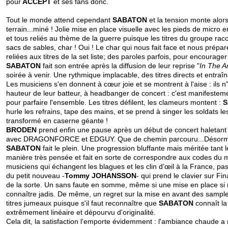
pour
ACCEPT
et ses fans donc.
Tout le monde attend cependant
SABATON
et la tension monte alor
terrain...miné ! Jolie mise en place visuelle avec les pieds de micro 
et tous reliés au thème de la guerre puisque les titres du groupe ra
sacs de sables, char ! Oui ! Le char qui nous fait face et nous prépa
reliées aux titres de la set liste; des paroles parfois, pour encourager
SABATON
fait son entrée après la diffusion de leur reprise "
In The 
soirée à venir. Une rythmique implacable, des titres directs et entra
Les musiciens s'en donnent à cœur joie et se montrent à l'aise : ils 
hauteur de leur batteur, à headbanger de concert : c'est manifestemen
pour parfaire l'ensemble. Les titres défilent, les clameurs montent :
hurle les refrains, tape des mains, et se prend à singer les soldats
transformé en caserne géante !
BRODEN
prend enfin une pause après un début de concert haletant et
avec
DRAGONFORCE
et
EDGUY
. Que de chemin parcouru...Désorm
SABATON
fait le plein. Une progression bluffante mais méritée tant
manière très pensée et fait en sorte de correspondre aux codes du 
musiciens qui échangent les blagues et les clin d’œil à la France, p
du petit nouveau -
Tommy JOHANSSON
- qui prend le clavier sur F
de la sorte. Un sans faute en somme, même si une mise en place si m
connaître jadis. De même, un regret sur la mise en avant des sample
titres jumeaux puisque s'il faut reconnaître que
SABATON
connaît la
extrêmement linéaire et dépourvu d'originalité.
Cela dit, la satisfaction l'emporte évidemment : l'ambiance chaude a 