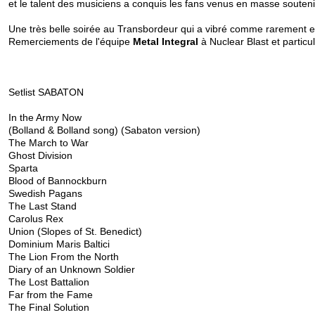
et le talent des musiciens a conquis les fans venus en masse soute
Une très belle soirée au Transbordeur qui a vibré comme rarement et 
Remerciements de l'équipe
Metal Integral
à
Nuclear Blast
et particu
Setlist SABATON
In the Army Now
(Bolland & Bolland song) (Sabaton version)
The March to War
Ghost Division
Sparta
Blood of Bannockburn
Swedish Pagans
The Last Stand
Carolus Rex
Union (Slopes of St. Benedict)
Dominium Maris Baltici
The Lion From the North
Diary of an Unknown Soldier
The Lost Battalion
Far from the Fame
The Final Solution