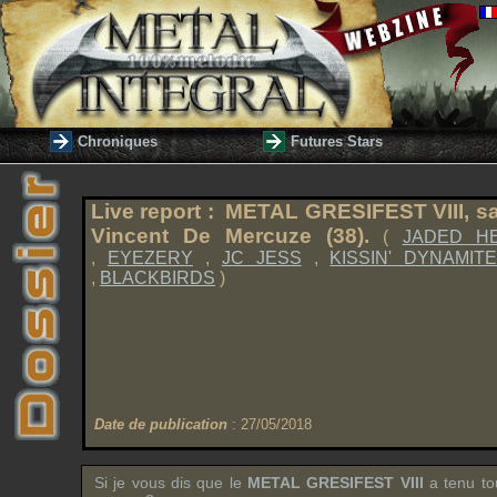
Chroniques
Futures Stars
Live report : METAL GRESIFEST VIII, sa
Vincent De Mercuze (38).
(
JADED H
,
EYEZERY
,
JC JESS
,
KISSIN' DYNAMIT
,
BLACKBIRDS
)
Date de publication
: 27/05/2018
Si je vous dis que le
METAL GRESIFEST VIII
a tenu to