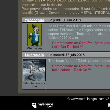
COMMENTAIRES DES LECTEURS
Vos comment
impressions sur le dossier
Pour pouvoir écrire un commentaire, il faut être inscri
identifié
(Gratuit) Devenir membre de METAL INTEGRAL
Le jeudi 21 juin 2018
eyeofleopard
Salut Rémi,merci d'avoir mis en mots et
soirée. Félicitations à l'organisation e
supers moments. Toujours un plaisir de 
édition 2019.Xavier
Commentaire de
Rémifm
:
Merci pou
Let's Get Rocked !!!
Ville : cognin
Le samedi 16 juin 2018
Laudrome26
Trés beau "report" Rémi. Un pur bonheur
Commentaire de
Rémifm
:
Merci Lau
belle soirée... Rock'On !!!
Ville : Romans sur
Isére
© www.metal-integral.com v2.5