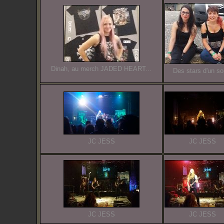
Dinah, au merch JADED HEART...
Des stars d'un soi
JC JESS
JC JESS
JC JESS
JC JESS