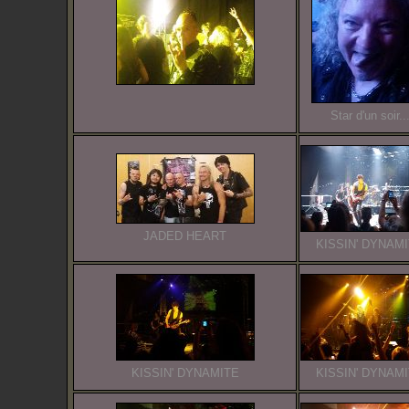
Star d'un soir..
JADED HEART
KISSIN' DYNAM
KISSIN' DYNAMITE
KISSIN' DYNAM