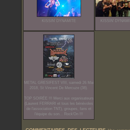
KISSIN' DYNAMITE
KISSIN' DYNAM
METAL GRESIFEST VIII, samedi 26 Mai
2018, St Vincent De Mercuze (38).
TOP SOIRÉE !!! Merci aux organisateurs
(Laurent FERRARI et tous les bénévoles
de l'association TNT), groupes, fans et
l'équipe du son... Rock'On !!!