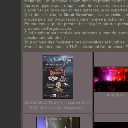
métier fou...et un nouvel album dans les prochains mois
Après un joyeux petit rappel, cette fin de soirée laisse à
d’avoir vécu une de ses soirées qui fabrique de superbe
Que dire de plus, le
Metal Gresifest
est une institutio
encore plus nombreux (ses) à venir l’année prochaine !
En tout cas, le public présent hier fut gâté par des prest
groupes, de l’organisation.
Quel bonheur pour moi de voir présente autant de jeun
absolument adorable !
Tout comme des musiciens très accessibles et humbles.
Merci à toutes et tous, à
TNT
et vivement l’an prochain !!!
EYEZERY
METAL GRESIFEST VIII, samedi 26 Mai
2018, St Vincent De Mercuze (38).