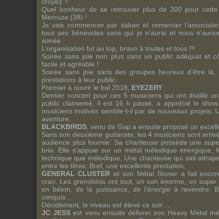
croyez ?
Quel bonheur de se retrouver plus de 200 pour cette 
Mercuze (38) !
Je vais commencer par saluer et remercier l’associati
tous ses bénévoles sans qui je n’aurai et nous n’auri
soirée.
L’organisation fut au top, bravo à toutes et tous !!!
Soirée sans joie non plus sans un public adéquat et cô
facile et agréable !
Soirée sans joie sans des groupes heureux d’être là,
prestations à leur public.
Premier à ouvrir le bal 2018,
EYEZERY
.
Dernier concert pour ces 5 musiciens qui ont distillé 
public clairsemé, il est 16 h passé, a apprécié le sho
musiciens motivés semble-t-il par de nouveaux projets. 
aventure.
BLACKBIRDS
, venu de Gap a ensuite proposé un excell
Sans son deuxième guitariste, les 4 musiciens sont arri
audience plus fournie. Sa chanteuse possède une super
brio. Elle s’appuie sur un métal mélodique énergique, f
technique que mélodique. Une chanteuse qui sait attrap
entre les titres. Bref, une excellente prestation.
GENERAL CLUSTER
et son Métal Stoner a fait encor
cran. Les grenoblois ont tout, un son énorme, un super
en béton, de la puissance, de l’énergie à revendre. Br
conquis…
Décidément, le niveau est élevé ce soir…
JC JESS
est venu ensuite délivrer son Heavy Métal mél