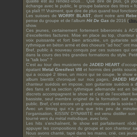
qualité est au rendez-vous… Que dire de plus, ça joue
échange avec le public, le groupe balance des titres « f
ça plaît !!! Vraiment, que dire de plus quand tout fonction
Les suisses de
WORRY BLAST
, dont notre ami
Rebe
pense du groupe et de l’album
Hit De Gas
de 2016 (
cliq
show.
Ces jeunes, certainement fortement biberonnés à
AC/
d’excellentes factures. Mise en place au top, chanteur g
voix puissante et fort bien articulée, un guitariste so
rythmique en béton armé et des choeurs "ad hoc" ont mar
Bref, public à nouveau conquis par ces suisses qui ont
dans la cours des très grandes formations du style. Peti
la "talk box" ?
C’est au tour des musiciens de
JADED HEART
d’occupe
épatant
Metal Gresifest VIII
et hormis des petits soucis
qui a occupé 2 titres, un micro qui se coupe, le show e
album bientôt chroniqué sur nos pages,
JADED HE
chanteur suédois en impose, son guitariste suédois a 
des fans et sa section rythmique allemande est en b
discrets accompagnent le show et c’est de l'excellent l
bassiste, seul membre originel de la formation sait au
public. Bref, c'est encore un grand moment de la soirée !
Avec un timing qui n’a pris que très peu de minute
l’organisation,
KISSIN’ DYNAMITE
est venu distiller so
tourné vers du métal mélodique, avec brio.
Les hits s’enchaînent, le show est parfaitement rôd
appuyer les compositions du groupe et son chanteur sai
Nous avons chanté, tapé dans les mains, crié, ces jeun