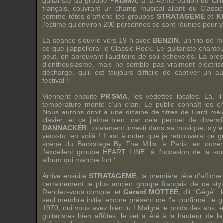
guitariste du groupe
PRISMA
, à la 4ème édition du
Cri
français, couvrant un champ musical allant du Class
comme têtes d'affiche les groupes
STRATAGEME
et
K
j'estime qu'environ 200 personnes se sont réunies pour y 
La séance s'ouvre vers 19 h avec
BENZIN
, un trio de 
ce que j'appellerai le Classic Rock. Le guitariste-chanteu
peut, en abreuvant l'auditoire de soli échevelés. La pre
d'enthousiasme, mais ne semble pas vraiment électriser 
décharge, qu'il est toujours difficile de captiver un a
festival !
Viennent ensuite
PRISMA
, les vedettes locales. Là, i
température monte d'un cran. Le public connaît les ch
Nous aurons droit à une dizaine de titres de Hard mé
clavier, et ça j'aime bien, car cela permet de diversi
DANNACKER
, totalement investi dans sa musique, s'y 
veux-tu, en voilà ! Il est à noter que je retrouverai ce 
scène du Backstage By The Mills, à Paris, en ouver
l'excellent groupe
HEART LINE
, à l'occasion de la so
album qui marche fort !
Arrive ensuite
STRATAGEME
, la première tête d'affic
certainement le plus ancien groupe français de ce sty
Rendez-vous compte, et
Gérard MOTTEE
, dit “Gégé”,
seul membre initial encore présent me l'a confirmé, le 
1970, oui vous avez bien lu ! Malgré le poids des ans, 
guitaristes bien affûtés, le set a été à la hauteur de l