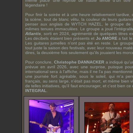
même placé une reprise de haute tenue d'un titr
légendaire !
Pour finir la soirée et à une heure relativement tardive, 
la scène, tout de blanc vêtu, la couleur de leurs guitare
penser aux anglais de
WYTCH HAZEL
, le groupe de 
mêmes tenues immaculées. Le groupe a joué l'intégrali
Atlantis
, sorti en 2024, agrémenté de quelques titres e
Les décibels étaient bien présents et
Jo AMORE
a fait l
Les guitares jumelles n'ont pas été en reste. Le groupe
tout juste la saison des festivals, avec leur nouveau maté
dires, la deuxième fois seulement qu'ils jouaient les mor
Pour conclure,
Christophe DANNACKER
a indiqué qu'un
prévue en avril 2026, avec une surprise, puisque pou
international sera à l'affiche, mais il ne l'a pas mention
une journée fort agréable, sous le soleil, qui m'a pe
français, au sens large, n'était pas mort, et même bien vi
de telles initiatives, qu'il faut encourager, et c'est bien 
INTEGRAL
.