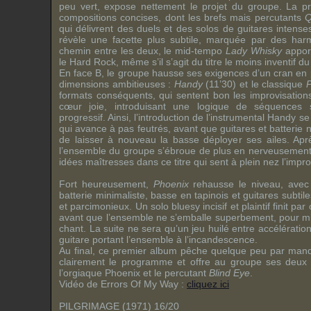
peu vert, expose nettement le projet du groupe. La p
compositions concises, dont les brefs mais percutants
Q
qui délivrent des duels et des solos de guitares intenses
révèle une facette plus subtile, marquée par des har
chemin entre les deux, le mid-tempo
Lady Whisky
apport
le Hard Rock, même s’il s’agit du titre le moins inventif du 
En face B, le groupe hausse ses exigences d’un cran e
dimensions ambitieuses :
Handy
(11’30) et le classique
P
formats conséquents, qui sentent bon les improvisation
cœur joie, introduisant une logique de séquences 
progressif. Ainsi, l’introduction de l’instrumental Handy 
qui avance à pas feutrés, avant que guitares et batterie
de laisser à nouveau la basse déployer ses ailes. Apr
l’ensemble du groupe s’ébroue de plus en nerveusement
idées maîtresses dans ce titre qui sent à plein nez l’improv
Fort heureusement,
Phoenix
rehausse le niveau, avec s
batterie minimaliste, basse en tapinois et guitares subtil
et parcimonieux. Un solo bluesy incisif et plaintif finit pa
avant que l’ensemble ne s’emballe superbement, pour mie
chant. La suite ne sera qu’un jeu huilé entre accélération 
guitare portant l’ensemble à l’incandescence.
Au final, ce premier album pêche quelque peu par man
clairement le programme et offre au groupe ses deux 
l’orgiaque Phoenix et le percutant
Blind Eye
.
Vidéo de Errors Of My Way :
cliquez ici
PILGRIMAGE (1971) 16/20