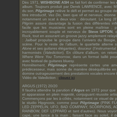
Dès 1971,
WISHBONE ASH
se fait fort de confirmer les
album. Toujours produit par
Derek LAWRENCE
, avec
M
du son,
Pilgrimage
relève le défi et permet au groupe de 
titre introductif,
Vas Dis
, bien que vif et nerveux, étonne
notamment un scat à deux voix : déroutant. Le long (8’
Pilgrim
assure davantage la fusion des différentes inf
facile que les musiciens sont en pleine maîtrise ; p
incroyablement souple et nerveux de
Steve UPTON
, 
Rock, tout en assurant un groove jazzy amplement relayé 
:
Jailbait
propulse le groupe dans l’univers du Boogie,
scène. Pour le reste de l’album, le quartette alterne su
Alone
et ses guitares élégantes), douceur (l’instrumental
harmonisés (
Valediction
). En clôture d’album, on reto
Where Were You Tomorrow
, dans un format taillé pou
avec festival de guitares bluesy.
Honnêtement,
Pilgrimage
représente certes une amé
prédécesseur, mais sonne de manière déséquilibrée en 
domine outrageusement des prestations vocales encore t
Vidéo de Valediction :
cliquez ici
ARGUS (1972) 20/20
Il faudra attendre la parution d’
Argus
en 1972 pour que l
et apparaisse en plein majesté, conjuguant réussite arti
Commençons par les à-côtés, notamment ce visuel de poc
le studio Hipgnosis, comme pour
Pilgrimage
(
PINK F
LED ZEPPELIN
,
UFO
,
BAD COMPANY
,
SCORPIONS
,
A
RAINBOW
,
DEF LEPPARD
et tant d’autres). Nous voyo
capé, une lance à la main ; faisant face au soleil, il