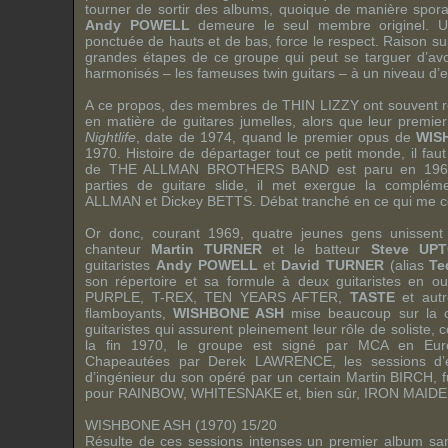
tourner de sortir des albums, quoique de manière sporadi
Andy POWELL
demeure le seul membre originel. Une
ponctuée de hauts et de bas, force le respect. Raison su
grandes étapes de ce groupe qui peut se targuer d’avoi
harmonisés – les fameuses twin guitars – à un niveau d’e
A ce propos, des membres de
THIN LIZZY
ont souvent r
en matière de guitares jumelles, alors que leur premie
Nightlife
, date de 1974, quand le premier opus de
WIS
1970. Histoire de départager tout ce petit monde, il fau
de
THE ALLMAN BROTHERS BAND
est paru en 1969
parties de guitare slide, il met exergue la complém
ALLMAN
et
Dickey BETTS
. Débat tranché en ce qui me 
Or donc, courant 1969, quatre jeunes gens unissent l
chanteur
Martin TURNER
et le batteur
Steve UP
guitaristes
Andy POWELL
et
David TURNER
(alias
Te
son répertoire et sa formule à deux guitaristes en 
PURPLE
,
T-REX
,
TEN YEARS AFTER
,
TASTE
et autr
flamboyants,
WISHBONE ASH
mise beaucoup sur la c
guitaristes qui assurent pleinement leur rôle de soliste,
la fin 1970, le groupe est signé par
MCA
en Europ
Chapeautées par
Derek LAWRENCE
, les sessions d’
d’ingénieur du son opéré par un certain
Martin BIRCH
, 
pour
RAINBOW
,
WHITESNAKE
et, bien sûr,
IRON MAID
WISHBONE ASH (1970) 15/20
Résulte de ces sessions intenses un premier album sans