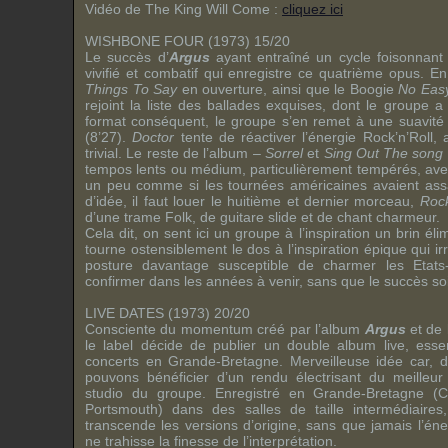
Vidéo de The King Will Come :
cliquez ici
WISHBONE FOUR (1973) 15/20
Le succès d’
Argus
ayant entraîné un cycle foisonnant
vivifié et combatif qui enregistre ce quatrième opus. 
Things To Say
en ouverture, ainsi que le Boogie
No Eas
rejoint la liste des ballades exquises, dont le groupe a
format conséquent, le groupe s’en remet à une suavit
(8’27).
Doctor
tente de réactiver l’énergie Rock’n’Roll, 
trivial. Le reste de l’album –
Sorrel
et
Sing Out The song
tempos lents ou médium, particulièrement tempérés, avec
un peu comme si les tournées américaines avaient ass
d’idée, il faut louer le huitième et dernier morceau,
Rock
d’une trame Folk, de guitare slide et de chant charmeur.
Cela dit, on sent ici un groupe à l’inspiration un brin él
tourne ostensiblement le dos à l’inspiration épique qui irr
posture davantage susceptible de charmer les Etats-
confirmer dans les années à venir, sans que le succès so
LIVE DATES (1973) 20/20
Consciente du momentum créé par l’album
Argus
et de 
le label décide de publier un double album live, essen
concerts en Grande-Bretagne. Merveilleuse idée car, 
pouvons bénéficier d’un rendu électrisant du meilleu
studio du groupe. Enregistré en Grande-Bretagne (C
Portsmouth) dans des salles de taille intermédiaires
transcende les versions d’origine, sans que jamais l’éne
ne trahisse la finesse de l’interprétation.