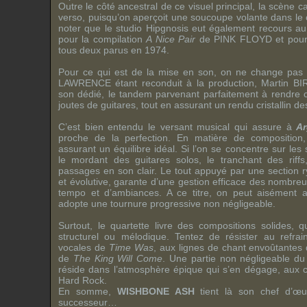
Outre le côté ancestral de ce visuel principal, la scène c
verso, puisqu’on aperçoit une soucoupe volante dans le c
noter que le studio Hipgnosis eut également recours au
pour la compilation
A Nice Pair
de
PINK FLOYD
et pour
tous deux parus en 1974.
Pour ce qui est de la mise en son, on ne change pas
LAWRENCE
étant reconduit à la production,
Martin B
son dédié, le tandem parvenant parfaitement à rendre 
joutes de guitares, tout en assurant un rendu cristallin des
C’est bien entendu le versant musical qui assure à
A
proche de la perfection. En matière de composition, 
assurant un équilibre idéal. Si l’on se concentre sur les
le mordant des guitares solos, le tranchant des riffs
passages en son clair. Le tout appuyé par une section
et évolutive, garante d’une gestion efficace des nombr
tempo et d’ambiances. A ce titre, on peut aisément 
adopte une tournure progressive non négligeable.
Surtout, le quartette livre des compositions solides, 
structurel ou mélodique. Tentez de résister au refra
vocales de
Time Was
, aux lignes de chant envoûtantes
de
The King Will Come
. Une partie non négligeable d
réside dans l’atmosphère épique qui s’en dégage, aux c
Hard Rock.
En somme,
WISHBONE ASH
tient là son chef d’œu
successeur…