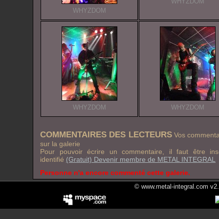
WHYZDOM
WHYZDOM
WHYZDOM
WHYZDOM
COMMENTAIRES DES LECTEURS
Vos commentai
sur la galerie
Pour pouvoir écrire un commentaire, il faut être in
identifié
(Gratuit) Devenir membre de METAL INTEGRAL
Personne n'a encore commenté cette galerie.
© www.metal-integral.com v2.5