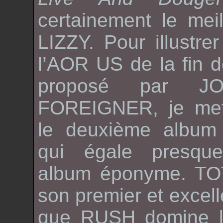
certainement le mei
LIZZY
. Pour illustre
l’AOR US de la fin 
proposé par
J
FOREIGNER
, je me
le deuxième albu
qui égale presqu
album éponyme.
TO
son premier et excell
que
RUSH
domine l