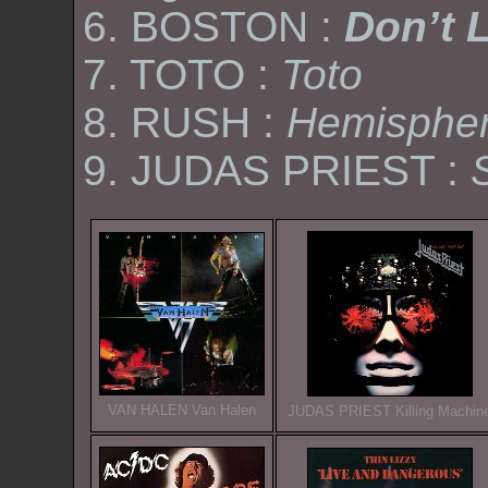
6.
BOSTON
:
Don’t 
7.
TOTO
:
Toto
8.
RUSH
:
Hemisphe
9.
JUDAS PRIEST
:
VAN HALEN Van Halen
JUDAS PRIEST Killing Machin