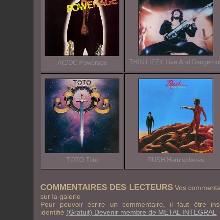
THIN LIZZY Live And Dangerou
AC/DC Powerage
TOTO Toto
RUSH Hemispheres
COMMENTAIRES DES LECTEURS
Vos commentai
sur la galerie
Pour pouvoir écrire un commentaire, il faut être in
identifié
(Gratuit) Devenir membre de METAL INTEGRAL