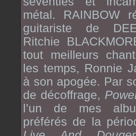
seventies
et incar
métal.
RAINBOW
ré
guitariste de
DE
Ritchie BLACKMOR
tout meilleurs chan
les temps,
Ronnie 
à son apogée. Par s
de décoffrage,
Powe
l’un de mes alb
préférés de la péri
Live And Douger