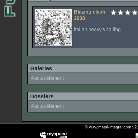
Blazing clash
2008
Italian heavy's calling
Galeries
Aucun élément
Dossiers
Aucun élément
© www.metal-integral.com v2.5