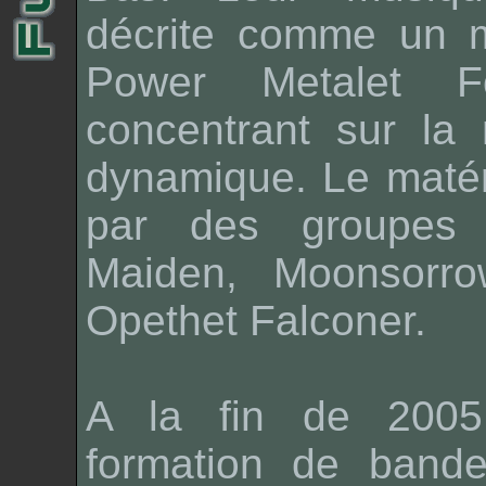
décrite comme un m
Power Metal
et
F
concentrant sur la 
dynamique. Le matéri
par des groupe
Maiden
,
Moonsorro
Opeth
et
Falconer
.
A la fin de 2005
formation de bande