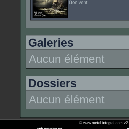
Bon vent !
Galeries
Aucun élément
Dossiers
Aucun élément
© www.metal-integral.com v2.5